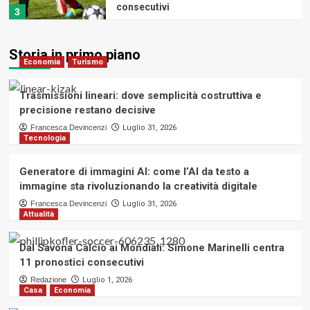
consecutivi
3
Casa
Economia
Reti elettrosaldate per l’edilizia:
Storia in primo piano
Economia
Turismo
applicazioni, formati e criteri di
scelta per massetti, calcestruzzo,
4
fondazioni e recinzioni
Trasmissioni lineari: dove semplicità costruttiva e
precisione restano decisive
Benessere
Francesca Devincenzi
Luglio 31, 2026
Tecnologia
Come alleviare i dolori da cervicale:
alcuni consigli
5
Generatore di immagini AI: come l’AI da testo a
immagine sta rivoluzionando la creatività digitale
Economia
Turismo
Francesca Devincenzi
Luglio 31, 2026
Trasmissioni lineari: dove semplicità
Attualità
costruttiva e precisione restano
decisive
1
Dal Savona Calcio ai Mondiali: Simone Marinelli centra
11 pronostici consecutivi
Tecnologia
Redazione
Luglio 1, 2026
Generatore di immagini AI: come l’AI
Casa
Economia
da testo a immagine sta