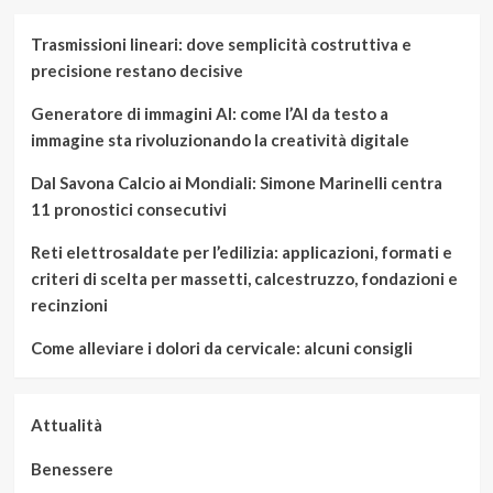
articoli
must
nel
Trasmissioni lineari: dove semplicità costruttiva e
mondo
precisione restano decisive
della
ristorazione
Generatore di immagini AI: come l’AI da testo a
immagine sta rivoluzionando la creatività digitale
Dal Savona Calcio ai Mondiali: Simone Marinelli centra
11 pronostici consecutivi
Reti elettrosaldate per l’edilizia: applicazioni, formati e
criteri di scelta per massetti, calcestruzzo, fondazioni e
recinzioni
Come alleviare i dolori da cervicale: alcuni consigli
Attualità
Benessere