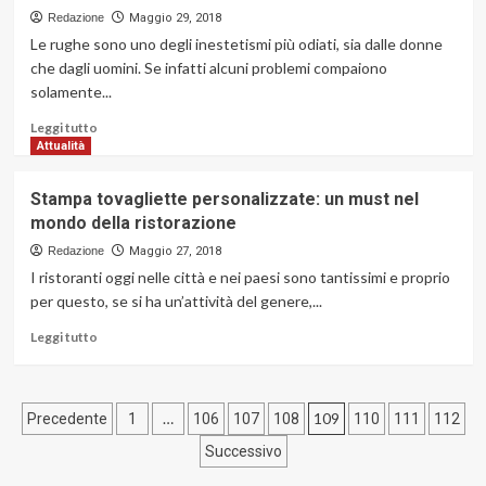
strategie
Redazione
Maggio 29, 2018
per
Le rughe sono uno degli inestetismi più odiati, sia dalle donne
vincere
che dagli uomini. Se infatti alcuni problemi compaiono
le
solamente...
aste
al
Leggi
Leggi tutto
centesimo:
di
Attualità
verità
più
o
su
Stampa tovagliette personalizzate: un must nel
bugia?
Crema
mondo della ristorazione
antirughe:
ecco
Redazione
Maggio 27, 2018
come
I ristoranti oggi nelle città e nei paesi sono tantissimi e proprio
scegliere
per questo, se si ha un’attività del genere,...
quella
giusta
Leggi
Leggi tutto
di
più
su
Paginazione
Stampa
…
109
Precedente
1
106
107
108
110
111
112
tovagliette
degli
Successivo
personalizzate:
un