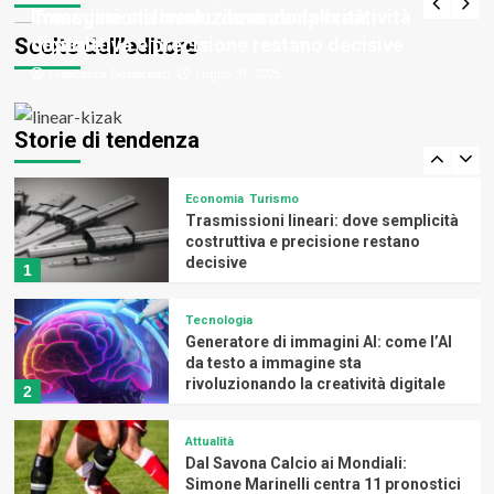
scelta per massetti, calcestruzzo,
Trasmissioni lineari: dove semplicità
immagine sta rivoluzionando la creatività
4
fondazioni e recinzioni
Scelte dell’editore
costruttiva e precisione restano decisive
digitale
Francesca Devincenzi
Francesca Devincenzi
Luglio 31, 2026
Luglio 31, 2026
Benessere
Come alleviare i dolori da cervicale:
alcuni consigli
Storie di tendenza
5
Economia
Turismo
Trasmissioni lineari: dove semplicità
costruttiva e precisione restano
decisive
1
Tecnologia
Generatore di immagini AI: come l’AI
da testo a immagine sta
rivoluzionando la creatività digitale
2
Attualità
Dal Savona Calcio ai Mondiali:
Simone Marinelli centra 11 pronostici