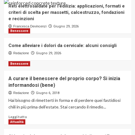
rivoluzionando la creatività digitale
2
Reti elettrosaldate per l’edilizia: applicazioni, formati e
criteri di scelta per massetti, calcestruzzo, fondazioni
Attualità
e recinzioni
Dal Savona Calcio ai Mondiali:
Francesca Devincenzi
Giugno 29, 2026
Simone Marinelli centra 11 pronostici
Benessere
consecutivi
3
Come alleviare i dolori da cervicale: alcuni consigli
Casa
Economia
Reti elettrosaldate per l’edilizia:
Redazione
Giugno 29, 2026
applicazioni, formati e criteri di
Benessere
scelta per massetti, calcestruzzo,
4
fondazioni e recinzioni
A curare il benessere del proprio corpo? Si inizia
informandosi (bene)
Benessere
Come alleviare i dolori da cervicale:
Redazione
Giugno 6, 2018
alcuni consigli
Hai bisogno di rimetterti in forma e di perdere quei fastidiosi
5
chili in più prima dell’estate. Stai cercando il rimedio...
Leggi
Leggi tutto
di
Attualità
più
su