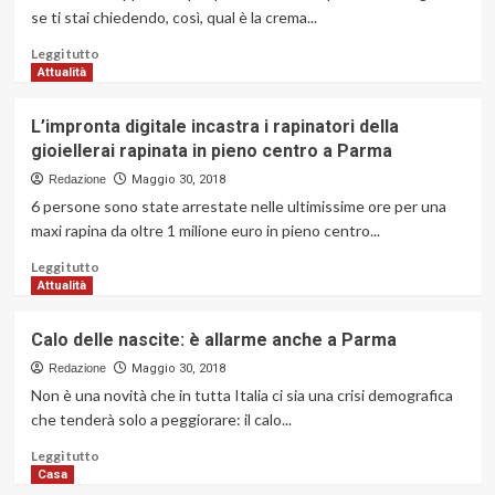
e
se ti stai chiedendo, così, qual è la crema...
non
perdere
Leggi
Leggi tutto
l’aereo
di
Attualità
più
su
L’impronta digitale incastra i rapinatori della
Crema
gioiellerai rapinata in pieno centro a Parma
antirughe:
una
Redazione
Maggio 30, 2018
guida
6 persone sono state arrestate nelle ultimissime ore per una
alla
maxi rapina da oltre 1 milione euro in pieno centro...
scelta
della
Leggi
Leggi tutto
migliore
di
Attualità
per
più
sé
su
Calo delle nascite: è allarme anche a Parma
L’impronta
digitale
Redazione
Maggio 30, 2018
incastra
Non è una novità che in tutta Italia ci sia una crisi demografica
i
che tenderà solo a peggiorare: il calo...
rapinatori
della
Leggi
Leggi tutto
gioiellerai
di
Casa
rapinata
più