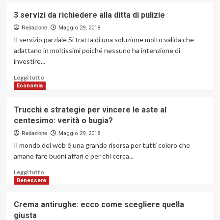
in
su
3 servizi da richiedere alla ditta di pulizie
pieno
Calo
centro
delle
Redazione
Maggio 29, 2018
a
nascite:
Il servizio parziale Si tratta di una soluzione molto valida che
Parma
è
adattano in moltissimi poiché nessuno ha intenzione di
allarme
investire...
anche
a
Leggi
Leggi tutto
Parma
di
Economia
più
su
Trucchi e strategie per vincere le aste al
3
centesimo: verità o bugia?
servizi
da
Redazione
Maggio 29, 2018
richiedere
Il mondo del web è una grande risorsa per tutti coloro che
alla
amano fare buoni affari e per chi cerca...
ditta
di
Leggi
Leggi tutto
pulizie
di
Benessere
più
su
Crema antirughe: ecco come scegliere quella
Trucchi
giusta
e