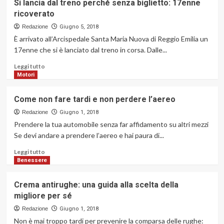
Si lancia dal treno perché senza biglietto: 17enne
A
ricoverato
curare
il
Redazione
Giugno 5, 2018
benessere
È arrivato all’Arcispedale Santa Maria Nuova di Reggio Emilia un
del
17enne che si è lanciato dal treno in corsa. Dalle...
proprio
corpo?
Leggi
Leggi tutto
Si
di
Motori
inizia
più
informandosi
su
Come non fare tardi e non perdere l’aereo
(bene)
Si
lancia
Redazione
Giugno 1, 2018
dal
Prendere la tua automobile senza far affidamento su altri mezzi
treno
Se devi andare a prendere l’aereo e hai paura di...
perché
senza
Leggi
Leggi tutto
biglietto:
di
Benessere
17enne
più
ricoverato
su
Crema antirughe: una guida alla scelta della
Come
migliore per sé
non
fare
Redazione
Giugno 1, 2018
tardi
Non è mai troppo tardi per prevenire la comparsa delle rughe: