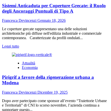
allo
Sistemi Anticaduta per Coperture Grecate: il Ruolo
Svapo
per
degli Ancoraggi Puntuali di Tipo A
Principianti:
Come
Francesca Devincenzi
Gennaio 18, 2026
Iniziare
nel
Le coperture grecate rappresentano una delle soluzioni
Modo
architettoniche più diffuse nell'edilizia industriale e commerciale
Giusto
contemporanea. Caratterizzate da profili ondulati...
Leggi
Leggi tutto
di
più
su
Attualità
Sistemi
Economia
Anticaduta
per
Pirigrif a favore della rigenerazione urbana a
Coperture
Grecate:
Modena
il
Ruolo
Francesca Devincenzi
Dicembre 19, 2025
degli
Ancoraggi
Dopo aver partecipato come sponsor all’evento “Traiettorie Urbane
Puntuali
e Territoriali” di CNI lo scorso novembre, l’azienda continua a
di
supportare questo...