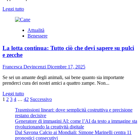
Tipo
A
Leggi
Leggi tutto
di
più
su
Attualità
Pirigrif
Benessere
a
favore
La lotta continua: Tutto ciò che devi sapere su pulci
della
rigenerazione
e zecche
urbana
a
Francesca Devincenzi
Dicembre 17, 2025
Modena
Se sei un amante degli animali, sai bene quanto sia importante
prenderci cura dei nostri amici a quattro zampe. Non...
Leggi
Leggi tutto
Paginazione
di
1
2
3
4
…
42
Successivo
più
degli
Trasmissioni lineari: dove semplicità costruttiva e precisione
su
restano decisive
articoli
La
Generatore di immagini AI: come l’AI da testo a immagine sta
lotta
rivoluzionando la creatività digitale
continua:
Dal Savona Calcio ai Mondiali: Simone Marinelli centra 11
Tutto
pronostici consecutivi
ciò