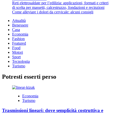
Reti elettrosaldate per l’edilizia: applicazioni, formati e criteri
che
di scelta per massetti, calcestruzzo, fondazioni e recinzioni
devi
Come alleviare i dolori da cervicale: alcuni consigli
sapere
su
Attualità
pulci
Benessere
e
Casa
zecche
Economia
Fashion
Featured
Food
Motori
Sport
Tecnologia
Turismo
Potresti esserti perso
Economia
Turismo
Trasmissioni lineari: dove semplicità costruttiva e