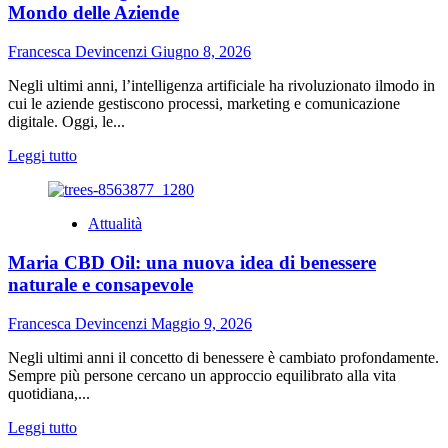
cambiando
Mondo delle Aziende
le
dotazioni
Francesca Devincenzi
Giugno 8, 2026
informatiche
nelle
Negli ultimi anni, l’intelligenza artificiale ha rivoluzionato ilmodo in
aziende
cui le aziende gestiscono processi, marketing e comunicazione
locali
digitale. Oggi, le...
Leggi
Leggi tutto
di
più
su
Attualità
Come
l’Intelligenza
Maria CBD Oil: una nuova idea di benessere
Artificiale
Sta
naturale e consapevole
Trasformando
il
Francesca Devincenzi
Maggio 9, 2026
Mondo
delle
Negli ultimi anni il concetto di benessere è cambiato profondamente.
Aziende
Sempre più persone cercano un approccio equilibrato alla vita
quotidiana,...
Leggi
Leggi tutto
di