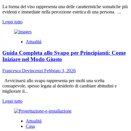
“fuori
La forma del viso rappresenta una delle caratteristiche somatiche più
norma”
evidenti e immediate nella percezione estetica di una persona. ...
Leggi
Leggi tutto
di
più
su
Attualità
Forma
del
Guida Completa allo Svapo per Principianti: Come
viso
quadrata
Iniziare nel Modo Giusto
nell’uomo:
caratteristiche
Francesca Devincenzi
Febbraio 3, 2026
e
riconoscimento
Avvicinarsi allo svapo rappresenta per molti una scelta
consapevole, spesso legata al desiderio di cambiare abitudini e
migliorare il...
Leggi
Leggi tutto
di
più
su
Attualità
Guida
Casa
Completa