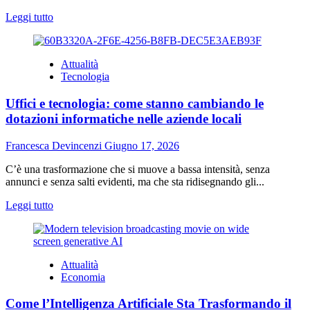
Leggi
Leggi tutto
di
più
su
Attualità
Dal
Tecnologia
Savona
Calcio
Uffici e tecnologia: come stanno cambiando le
ai
Mondiali:
dotazioni informatiche nelle aziende locali
Simone
Marinelli
Francesca Devincenzi
Giugno 17, 2026
centra
11
C’è una trasformazione che si muove a bassa intensità, senza
pronostici
annunci e senza salti evidenti, ma che sta ridisegnando gli...
consecutivi
Leggi
Leggi tutto
di
più
su
Uffici
Attualità
e
Economia
tecnologia:
come
Come l’Intelligenza Artificiale Sta Trasformando il
stanno