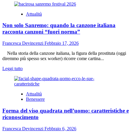
più
su
Attualità
Maria
CBD
Non solo Sanremo: quando la canzone italiana
Oil:
una
racconta canzoni “fuori norma”
nuova
idea
Francesca Devincenzi
Febbraio 17, 2026
di
benessere
Nella storia della canzone italiana, la figura della prostituta (oggi
naturale
diremmo più spesso sex worker) ricorre come cartina...
e
consapevole
Leggi
Leggi tutto
di
più
su
Non
Attualità
solo
Benessere
Sanremo:
quando
Forma del viso quadrata nell’uomo: caratteristiche e
la
canzone
riconoscimento
italiana
racconta
Francesca Devincenzi
Febbraio 6, 2026
canzoni