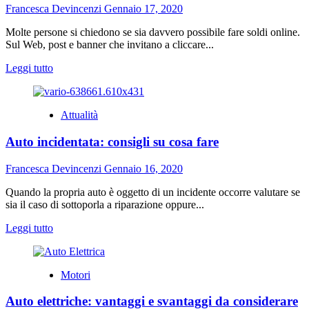
per
Francesca Devincenzi
Gennaio 17, 2020
la
cucina
Molte persone si chiedono se sia davvero possibile fare soldi online.
nuova
Sul Web, post e banner che invitano a cliccare...
Leggi
Leggi tutto
di
più
su
Attualità
Modi
per
Auto incidentata: consigli su cosa fare
guadagnare
soldi
sul
Francesca Devincenzi
Gennaio 16, 2020
web
2.0.
Quando la propria auto è oggetto di un incidente occorre valutare se
sia il caso di sottoporla a riparazione oppure...
Leggi
Leggi tutto
di
più
su
Motori
Auto
incidentata:
Auto elettriche: vantaggi e svantaggi da considerare
consigli