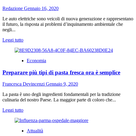
su
cosa
Redazione
Gennaio 16, 2020
fare
Le auto elettriche sono veicoli di nuova generazione e rappresentano
il futuro, la risposta ai problemi d’inquinamento ambientale che
negli...
Leggi
Leggi tutto
di
più
su
Economia
Auto
elettriche:
Preparare più tipi di pasta fresca ora è semplice
vantaggi
e
svantaggi
Francesca Devincenzi
Gennaio 9, 2020
da
considerare
La pasta è uno degli ingredienti fondamentali per la tradizione
culinaria del nostro Paese. La maggior parte di coloro che...
Leggi
Leggi tutto
di
più
su
Attualità
Preparare