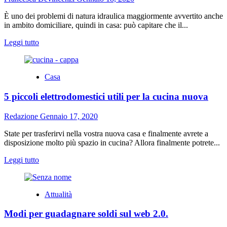
da
polso
È uno dei problemi di natura idraulica maggiormente avvertito anche
o
in ambito domiciliare, quindi in casa: può capitare che il...
da
braccio?
Leggi
Leggi tutto
di
più
su
Casa
Disotturazione
tubature:
5 piccoli elettrodomestici utili per la cucina nuova
quanto
è
importante
Redazione
Gennaio 17, 2020
l’idraulico
State per trasferirvi nella vostra nuova casa e finalmente avrete a
disposizione molto più spazio in cucina? Allora finalmente potrete...
Leggi
Leggi tutto
di
più
su
Attualità
5
piccoli
Modi per guadagnare soldi sul web 2.0.
elettrodomestici
utili