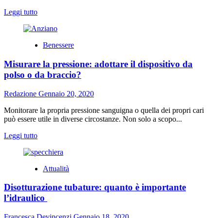
Leggi
Leggi tutto
di
più
su
Benessere
Pozzi
neri
Misurare la pressione: adottare il dispositivo da
e
fosse
polso o da braccio?
biologiche:
che
Redazione
Gennaio 20, 2020
cosa
non
Monitorare la propria pressione sanguigna o quella dei propri cari
buttare
può essere utile in diverse circostanze. Non solo a scopo...
nello
scarico
Leggi
Leggi tutto
di
più
su
Attualità
Misurare
la
Disotturazione tubature: quanto è importante
pressione:
adottare
l’idraulico
il
dispositivo
Francesca Devincenzi
Gennaio 18, 2020