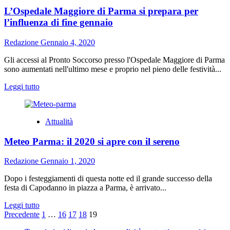
più
L’Ospedale Maggiore di Parma si prepara per
tipi
di
l’influenza di fine gennaio
pasta
fresca
Redazione
Gennaio 4, 2020
ora
è
Gli accessi al Pronto Soccorso presso l'Ospedale Maggiore di Parma
semplice
sono aumentati nell'ultimo mese e proprio nel pieno delle festività...
Leggi
Leggi tutto
di
più
su
Attualità
L’Ospedale
Maggiore
Meteo Parma: il 2020 si apre con il sereno
di
Parma
si
Redazione
Gennaio 1, 2020
prepara
per
Dopo i festeggiamenti di questa notte ed il grande successo della
l’influenza
festa di Capodanno in piazza a Parma, è arrivato...
di
Leggi
Leggi tutto
fine
Paginazione
di
Precedente
1
…
16
17
18
19
gennaio
più