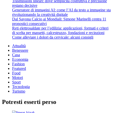
degli
Trasmissioni lineari: dove semplicità costruttiva e precisione
su
restano decisive
articoli
Meteo
Generatore di immagini AI: come l’AI da testo a immagine sta
Parma:
rivoluzionando la creatività digitale
il
Dal Savona Calcio ai Mondiali: Simone Marinelli centra 11
2020
pronostici consecutivi
si
Reti elettrosaldate per l’edilizia: applicazioni, formati e criteri
apre
di scelta per massetti, calcestruzzo, fondazioni e recinzioni
con
Come alleviare i dolori da cervicale: alcuni consigli
il
sereno
Attualità
Benessere
Casa
Economia
Fashion
Featured
Food
Motori
Sport
Tecnologia
Turismo
Potresti esserti perso