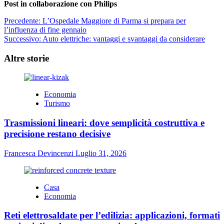
Post in collaborazione con Philips
Navigazione
Precedente:
L’Ospedale Maggiore di Parma si prepara per
l’influenza di fine gennaio
articolo
Successivo:
Auto elettriche: vantaggi e svantaggi da considerare
Altre storie
Economia
Turismo
Trasmissioni lineari: dove semplicità costruttiva e
precisione restano decisive
Francesca Devincenzi
Luglio 31, 2026
Casa
Economia
Reti elettrosaldate per l’edilizia: applicazioni, formati