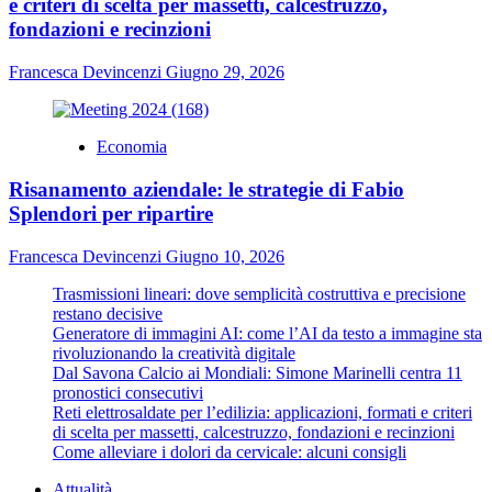
e criteri di scelta per massetti, calcestruzzo,
fondazioni e recinzioni
Francesca Devincenzi
Giugno 29, 2026
Economia
Risanamento aziendale: le strategie di Fabio
Splendori per ripartire
Francesca Devincenzi
Giugno 10, 2026
Trasmissioni lineari: dove semplicità costruttiva e precisione
restano decisive
Generatore di immagini AI: come l’AI da testo a immagine sta
rivoluzionando la creatività digitale
Dal Savona Calcio ai Mondiali: Simone Marinelli centra 11
pronostici consecutivi
Reti elettrosaldate per l’edilizia: applicazioni, formati e criteri
di scelta per massetti, calcestruzzo, fondazioni e recinzioni
Come alleviare i dolori da cervicale: alcuni consigli
Attualità