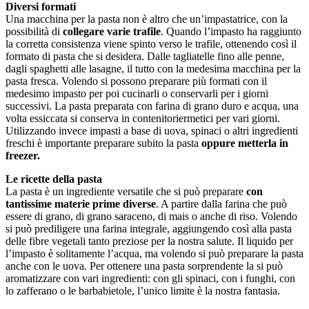
Diversi formati
Una macchina per la pasta non è altro che un’impastatrice, con la
possibilità di
collegare varie trafile
. Quando l’impasto ha raggiunto
la corretta consistenza viene spinto verso le trafile, ottenendo così il
formato di pasta che si desidera. Dalle tagliatelle fino alle penne,
dagli spaghetti alle lasagne, il tutto con la medesima macchina per la
pasta fresca. Volendo si possono preparare più formati con il
medesimo impasto per poi cucinarli o conservarli per i giorni
successivi. La pasta preparata con farina di grano duro e acqua, una
volta essiccata si conserva in contenitoriermetici per vari giorni.
Utilizzando invece impasti a base di uova, spinaci o altri ingredienti
freschi è importante preparare subito la pasta
oppure metterla in
freezer
.
Le ricette della pasta
La pasta è un ingrediente versatile che si può preparare
con
tantissime materie prime diverse
. A partire dalla farina che può
essere di grano, di grano saraceno, di mais o anche di riso. Volendo
si può prediligere una farina integrale, aggiungendo così alla pasta
delle fibre vegetali tanto preziose per la nostra salute. Il liquido per
l’impasto è solitamente l’acqua, ma volendo si può preparare la pasta
anche con le uova. Per ottenere una pasta sorprendente la si può
aromatizzare con vari ingredienti:
con gli spinaci, con i funghi, con
lo zafferano o le barbabietole, l’unico limite è la nostra fantasia.