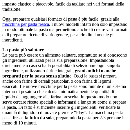
impasto elastico e piacevole, facile da tagliare nei vari formati della
tradizione.
Oggi preparare qualsiasi formato di pasta è più facile, grazie alla
macchina per pasta fresca
. I nuovi modelli infatti non solo impastano
in modo ottimale la pasta ma permettono anche di creare vari formati
e di preparare ricette di vario genere, pesando direttamente gli
ingredienti.
La pasta più salutare
La pasta può essere un alimento salutare, soprattutto se si conoscono
gli ingredienti utilizzati per la sua preparazione. Impastandola
direttamente a casa si ha la possibilità di selezionare ogni singolo
ingrediente, utilizzando farine integrali,
grani antichi o anche
preparati per la pasta senza glutine
. Oggi la pasta si prepara
anche con farine di cereali particolari o con farina di legumi
essiccati. Le nuove macchine per la pasta sono munite di un sistema
interno di pesatura che calcola automaticamente le quantità di
liquido da aggiungere alla farina prescelta. In questo modo non
serve cercare ricette speciali o informarsi a lungo su come si prepara
la pasta. Di fatto è sufficiente inserire gli ingredienti, verificare la
quantità di liquido o di uova e premere “Play”. La macchina per la
pasta fresca
fa tutto da sola
, preparando la pasta per 2-3 persone in
meno di 10 minuti.