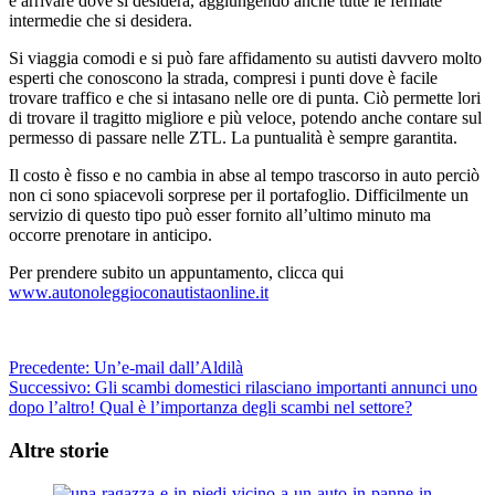
e arrivare dove si desidera, aggiungendo anche tutte le fermate
intermedie che si desidera.
Si viaggia comodi e si può fare affidamento su autisti davvero molto
esperti che conoscono la strada, compresi i punti dove è facile
trovare traffico e che si intasano nelle ore di punta. Ciò permette lori
di trovare il tragitto migliore e più veloce, potendo anche contare sul
permesso di passare nelle ZTL. La puntualità è sempre garantita.
Il costo è fisso e no cambia in abse al tempo trascorso in auto perciò
non ci sono spiacevoli sorprese per il portafoglio. Difficilmente un
servizio di questo tipo può esser fornito all’ultimo minuto ma
occorre prenotare in anticipo.
Per prendere subito un appuntamento, clicca qui
www.autonoleggioconautistaonline.it
Navigazione
Precedente:
Un’e-mail dall’Aldilà
Successivo:
Gli scambi domestici rilasciano importanti annunci uno
articolo
dopo l’altro! Qual è l’importanza degli scambi nel settore?
Altre storie