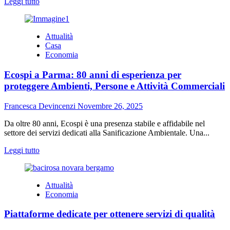
Leggi
Leggi tutto
di
più
su
Attualità
Che
Casa
cosa
Economia
sono
le
Ecospi a Parma: 80 anni di esperienza per
piaghe
da
proteggere Ambienti, Persone e Attività Commerciali
decubito:
cause
Francesca Devincenzi
Novembre 26, 2025
e
cura
Da oltre 80 anni, Ecospi è una presenza stabile e affidabile nel
settore dei servizi dedicati alla Sanificazione Ambientale. Una...
Leggi
Leggi tutto
di
più
su
Attualità
Ecospi
Economia
a
Parma:
Piattaforme dedicate per ottenere servizi di qualità
80
anni