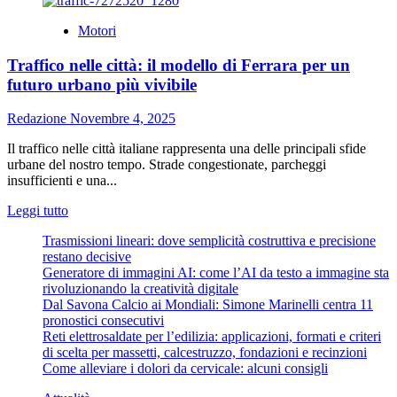
più
su
Motori
Dormire
bene
Traffico nelle città: il modello di Ferrara per un
dopo
i
futuro urbano più vivibile
70
anni:
Redazione
Novembre 4, 2025
il
segreto
Il traffico nelle città italiane rappresenta una delle principali sfide
per
urbane del nostro tempo. Strade congestionate, parcheggi
un
insufficienti e una...
invecchiamento
sereno
Leggi
Leggi tutto
di
Trasmissioni lineari: dove semplicità costruttiva e precisione
più
restano decisive
su
Generatore di immagini AI: come l’AI da testo a immagine sta
Traffico
rivoluzionando la creatività digitale
nelle
Dal Savona Calcio ai Mondiali: Simone Marinelli centra 11
città:
pronostici consecutivi
il
Reti elettrosaldate per l’edilizia: applicazioni, formati e criteri
modello
di scelta per massetti, calcestruzzo, fondazioni e recinzioni
di
Come alleviare i dolori da cervicale: alcuni consigli
Ferrara
per