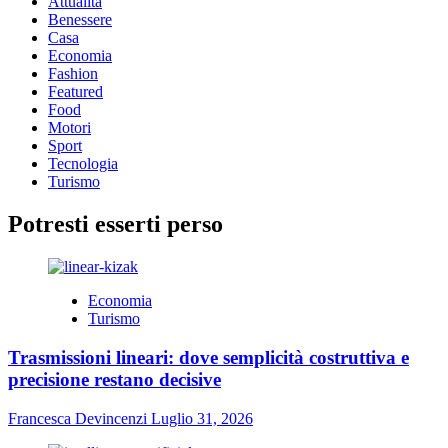
Attualità
un
Benessere
futuro
Casa
urbano
Economia
più
Fashion
vivibile
Featured
Food
Motori
Sport
Tecnologia
Turismo
Potresti esserti perso
Economia
Turismo
Trasmissioni lineari: dove semplicità costruttiva e
precisione restano decisive
Francesca Devincenzi
Luglio 31, 2026