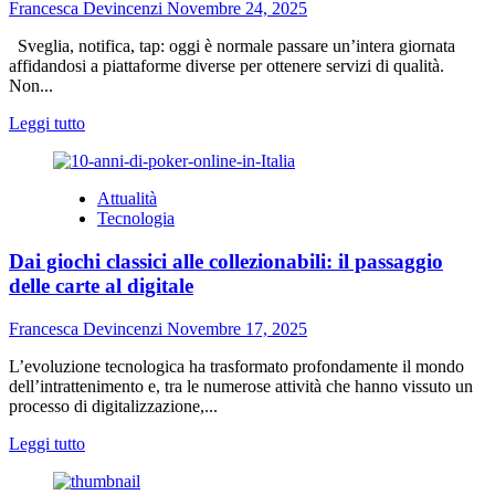
di
Francesca Devincenzi
Novembre 24, 2025
esperienza
per
Sveglia, notifica, tap: oggi è normale passare un’intera giornata
proteggere
affidandosi a piattaforme diverse per ottenere servizi di qualità.
Ambienti,
Non...
Persone
Leggi
Leggi tutto
e
di
Attività
più
Commerciali
su
Attualità
Piattaforme
Tecnologia
dedicate
per
Dai giochi classici alle collezionabili: il passaggio
ottenere
servizi
delle carte al digitale
di
qualità
Francesca Devincenzi
Novembre 17, 2025
L’evoluzione tecnologica ha trasformato profondamente il mondo
dell’intrattenimento e, tra le numerose attività che hanno vissuto un
processo di digitalizzazione,...
Leggi
Leggi tutto
di
più