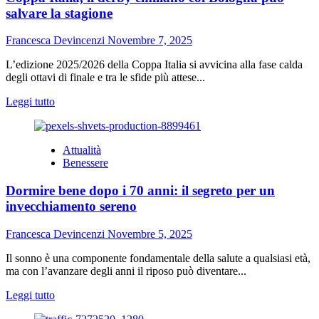
oggi
salvare la stagione
le
attività
Francesca Devincenzi
Novembre 7, 2025
preferite
dagli
L’edizione 2025/2026 della Coppa Italia si avvicina alla fase calda
italiani?
degli ottavi di finale e tra le sfide più attese...
Leggi
Leggi tutto
di
più
su
Attualità
Coppa
Benessere
Italia,
il
Dormire bene dopo i 70 anni: il segreto per un
derby
emiliano
invecchiamento sereno
col
Bologna
Francesca Devincenzi
Novembre 5, 2025
può
salvare
Il sonno è una componente fondamentale della salute a qualsiasi età,
la
ma con l’avanzare degli anni il riposo può diventare...
stagione
Leggi
Leggi tutto
di