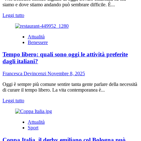
vantaggi
siamo e dove stiamo andando può sembrare difficile. È...
offre?
Leggi
Leggi tutto
di
più
su
Attualità
Scopri
Benessere
te
stesso
Tempo libero: quali sono oggi le attività preferite
con
AstroGenius:
dagli italiani?
dove
l’intelligenza
Francesca Devincenzi
Novembre 8, 2025
artificiale
incontra
Oggi è sempre più comune sentire tanta gente parlare della necessità
l’astrologia
di curare il tempo libero. La vita contemporanea è...
Leggi
Leggi tutto
di
più
su
Attualità
Tempo
Sport
libero:
quali
Coppa Italia, il derby emiliano col Bologna può
sono