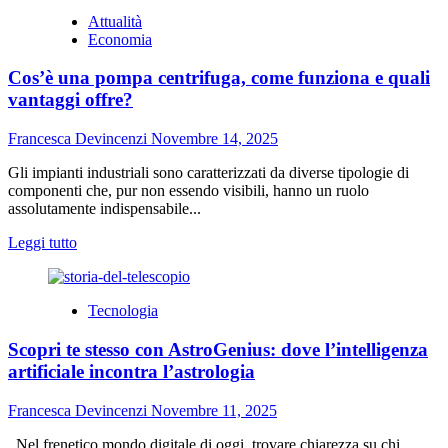
su
Attualità
Dai
Economia
giochi
classici
Cos’è una pompa centrifuga, come funziona e quali
alle
collezionabili:
vantaggi offre?
il
passaggio
Francesca Devincenzi
Novembre 14, 2025
delle
carte
Gli impianti industriali sono caratterizzati da diverse tipologie di
al
componenti che, pur non essendo visibili, hanno un ruolo
digitale
assolutamente indispensabile...
Leggi
Leggi tutto
di
più
su
Tecnologia
Cos’è
una
Scopri te stesso con AstroGenius: dove l’intelligenza
pompa
centrifuga,
artificiale incontra l’astrologia
come
funziona
Francesca Devincenzi
Novembre 11, 2025
e
quali
Nel frenetico mondo digitale di oggi, trovare chiarezza su chi