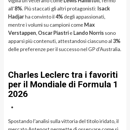
vigilia un veterano come
Lewis Hamilton
, fermo
all’
8%
. Più staccati gli altri protagonisti:
Isack
Hadjar
ha convinto il
4%
degli appassionati,
mentre i volumi su campioni come
Max
Verstappen
,
Oscar Piastri
e
Lando Norris
sono
apparsi più contenuti, attestandosi ciascuno al
3%
delle preferenze per il successo nel GP d’Australia.
Charles Leclerc tra i favoriti
per il Mondiale di Formula 1
2026
Spostando l’analisi sulla vittoria del titolo iridato, il
mercato Antepost permette di osservare come si