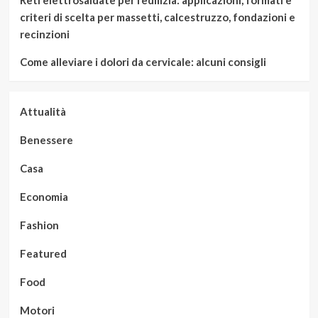
Reti elettrosaldate per l’edilizia: applicazioni, formati e
criteri di scelta per massetti, calcestruzzo, fondazioni e
recinzioni
Come alleviare i dolori da cervicale: alcuni consigli
Attualità
Benessere
Casa
Economia
Fashion
Featured
Food
Motori