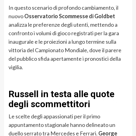
In questo scenario di profondo cambiamento, il
nuovo
Osservatorio Scommesse di Goldbet
analizza le preferenze degli utenti, mettendo a
confronto i volumi di gioco registrati per la gara
inaugurale e le proiezioni a lungo termine sulla
vittoria del Campionato Mondiale, dove il parere
del pubblico sfida apertamente i pronostici della
vigilia.
Russell in testa alle quote
degli scommettitori
Le scelte degli appassionati per il primo
appuntamento stagionale hanno delineato un
duello serrato tra Mercedes e Ferrari.
George