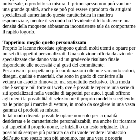
universale, o prodotto su misura. Il primo spesso non può vantare
una grande qualità, anche se può poi essere riprodotto da artigiani
specializzati aumentando questa caratteristica in maniera
esponenziale, mentre il secondo ha l’evidente difetto di avere una
densità della moquette abbastanza inconsistente tale da comportarne
il rapido logorìo.
Tappetino: meglio quello personalizzato
Proprio le lacune ricordate spingono quindi molti utenti a optare per
un set di tappetini personalizzati. Una soluzione offerta da aziende
specializzate che danno vita ad un gradevole risultato finale
rispondente alle necessità e ai gusti del committente.
Per arrivarci prospettano più combinazioni ottenute variando colori,
disegni, qualità e materiali, che sono in grado di conferire alla
vettura un aspetto rinnovato, ma soprattutto esclusivo. Una moda
che è sempre più forte sul web, ove è possibile reperire una serie di
siti specializzati nella vendita di tappetini per auto, i quali offrono
agli utenti la possibilità di selezionare il proprio modello scegliendo
tra le principali marche di vetture, in modo da scegliere in una vasta
gamma di prodotti su misura.
In tal modo diventa possibile optare non solo per la qualità
desiderata e le caratteristiche personalizzabili, ma anche far ricamare
sui tappetini il proprio nome, le iniziali o un testo originale. Una
possibilità sempre più praticata da chi vuole rendere l’abitacolo
dell’auto uno spazio non più anonimo, ma una vera e propria