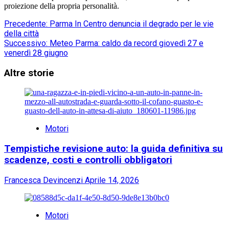
proiezione della propria personalità.
Navigazione
Precedente:
Parma In Centro denuncia il degrado per le vie
della città
articolo
Successivo:
Meteo Parma: caldo da record giovedì 27 e
venerdì 28 giugno
Altre storie
Motori
Tempistiche revisione auto: la guida definitiva su
scadenze, costi e controlli obbligatori
Francesca Devincenzi
Aprile 14, 2026
Motori