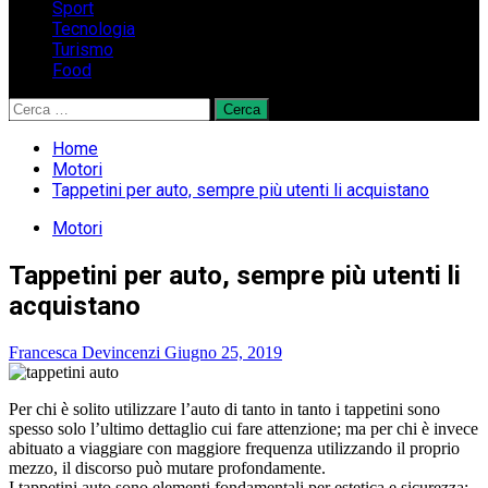
Sport
Tecnologia
Turismo
Food
Ricerca
per:
Home
Motori
Tappetini per auto, sempre più utenti li acquistano
Motori
Tappetini per auto, sempre più utenti li
acquistano
Francesca Devincenzi
Giugno 25, 2019
Per chi è solito utilizzare l’auto di tanto in tanto i tappetini sono
spesso solo l’ultimo dettaglio cui fare attenzione; ma per chi è invece
abituato a viaggiare con maggiore frequenza utilizzando il proprio
mezzo, il discorso può mutare profondamente.
I tappetini auto sono elementi fondamentali per estetica e sicurezza: