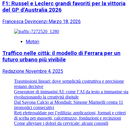
F1: Russel e Leclerc grandi favoriti per la vittoria
del GP d’Australia 2026
Francesca Devincenzi
Marzo 18, 2026
Motori
Traffico nelle città: il modello di Ferrara per un
futuro urbano più vivibile
Redazione
Novembre 4, 2025
Trasmissioni lineari: dove semplicità costruttiva e precisione
restano decisive
Generatore di immagini AI: come l’AI da testo a immagine sta
rivoluzionando la creatività digitale
Dal Savona Calcio ai Mondiali: Simone Marinelli centra 11
pronostici consecutivi
Reti elettrosaldate per l’edilizia: applicazioni, formati e criteri
di scelta per massetti, calcestruzzo, fondazioni e recinzioni
Come alleviare i dolori da cervicale: alcuni consigli