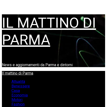
Vai
IL MATTINO DI
al
contenuto
PARMA
News e aggiornamenti da Parma e dintorni
Menu
Il mattino di Parma
principale
Attualità
Benessere
Casa
Economia
Motori
Fashion