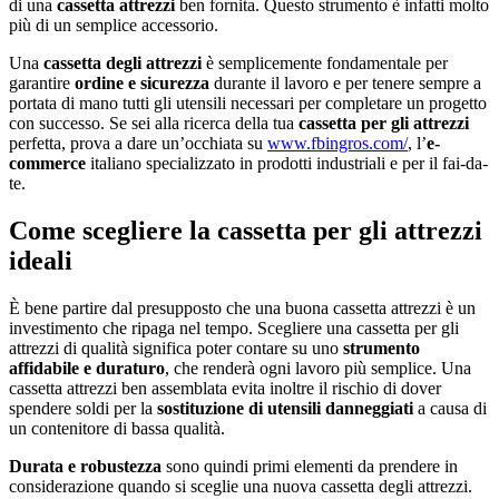
di una
cassetta attrezzi
ben fornita. Questo strumento è infatti molto
più di un semplice accessorio.
Una
cassetta degli attrezzi
è semplicemente fondamentale per
garantire
ordine e sicurezza
durante il lavoro e per tenere sempre a
portata di mano tutti gli utensili necessari per completare un progetto
con successo. Se sei alla ricerca della tua
cassetta per gli attrezzi
perfetta, prova a dare un’occhiata su
www.fbingros.com/
, l’
e-
commerce
italiano specializzato in prodotti industriali e per il fai-da-
te.
Come scegliere la cassetta per gli attrezzi
ideali
È bene partire dal presupposto che una buona cassetta attrezzi è un
investimento che ripaga nel tempo. Scegliere una cassetta per gli
attrezzi di qualità significa poter contare su uno
strumento
affidabile e duraturo
, che renderà ogni lavoro più semplice. Una
cassetta attrezzi ben assemblata evita inoltre il rischio di dover
spendere soldi per la
sostituzione di utensili danneggiati
a causa di
un contenitore di bassa qualità.
Durata e robustezza
sono quindi primi elementi da prendere in
considerazione quando si sceglie una nuova cassetta degli attrezzi.