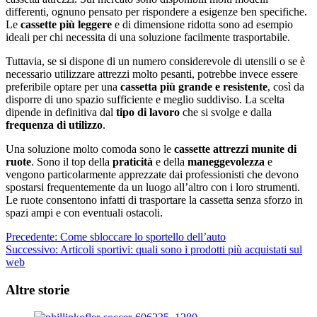
differenti, ognuno pensato per rispondere a esigenze ben specifiche.
Le
cassette più leggere
e di dimensione ridotta sono ad esempio
ideali per chi necessita di una soluzione facilmente trasportabile.
Tuttavia, se si dispone di un numero considerevole di utensili o se è
necessario utilizzare attrezzi molto pesanti, potrebbe invece essere
preferibile optare per una
cassetta più grande e resistente
, così da
disporre di uno spazio sufficiente e meglio suddiviso. La scelta
dipende in definitiva dal
tipo di lavoro
che si svolge e dalla
frequenza di utilizzo
.
Una soluzione molto comoda sono le
cassette attrezzi munite di
ruote
. Sono il top della
praticità
e della
maneggevolezza
e
vengono particolarmente apprezzate dai professionisti che devono
spostarsi frequentemente da un luogo all’altro con i loro strumenti.
Le ruote consentono infatti di trasportare la cassetta senza sforzo in
spazi ampi e con eventuali ostacoli.
Navigazione
Precedente:
Come sbloccare lo sportello dell’auto
Successivo:
Articoli sportivi: quali sono i prodotti più acquistati sul
articolo
web
Altre storie