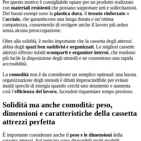
Per questo motivo è consigliabile optare per un prodotto realizzato
con
materiali resistenti
che possano sopportare urti e sollecitazioni.
Dei buoni esempi sono la
plastica dura
, il
tessuto rinforzato
o
l’
acciaio
, che garantiscono una lunga durata e un’ottima
compattezza, consentendo di svolgere anche il lavoro più arduo
senza alcuna preoccupazione.
Oltre alla solidità, è molto importante che la cassetta degli attrezzi
abbia degli
spazi ben suddivisi e organizzati
. Le migliori cassette
attrezzi offrono infatti
scomparti e organizer interni
, che rendono
più facile la disposizione degli utensili e ne consentono una rapida
accessibilità.
La
comodità
non è da considerare un semplice optional: una buona
organizzazione degli utensili è difatti imprescindibile per evitare
inutili sprechi di energia quando cerchi uno strumento e aumenta
così l’
efficienza del lavoro
, facendoti risparmiare tempo prezioso.
Solidità ma anche comodità: peso,
dimensioni e caratteristiche della cassetta
attrezzi perfetta
È importante considerare anche il
peso e le dimensioni
della
cassetta attrezzi. Sul mercato sono disponibili molti modelli