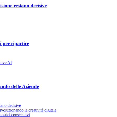
isione restano decisive
 per ripartire
ondo delle Aziende
stano decisive
voluzionando la creatività digitale
ostici consecutivi