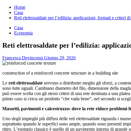
per:
Home
Casa
Reti elettrosaldate per l’edilizia: applicazioni, formati e criteri 
Casa
Economia
Reti elettrosaldate per l’edilizia: applicazi
Francesca Devincenzi
Giugno 29, 2026
construction of a reinforced concrete structure in a building site
Le
reti elettrosaldate
servono a distribuire meglio gli sforzi, a contene
sono tutte uguali. Cambiano diametro del filo, dimensione della maglia
può essere scelta con gli stessi criteri di una rete destinata a una pla
primo caso si cerca un prodotto “che vada bene”, nel secondo si sceglie
Massetti, pavimenti e calcestruzzo: dove la rete riduce problemi f
Uno degli impieghi più diffusi delle reti elettrosaldate riguarda i masset
soprattutto quando le superfici sono ampie, quando sono presenti impi
ritiro. L’esempio classico è quello di un pavimento interno di grande