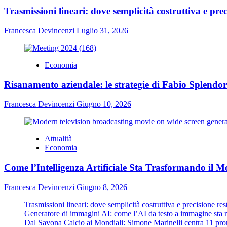
Trasmissioni lineari: dove semplicità costruttiva e prec
Francesca Devincenzi
Luglio 31, 2026
Economia
Risanamento aziendale: le strategie di Fabio Splendori
Francesca Devincenzi
Giugno 10, 2026
Attualità
Economia
Come l’Intelligenza Artificiale Sta Trasformando il M
Francesca Devincenzi
Giugno 8, 2026
Trasmissioni lineari: dove semplicità costruttiva e precisione re
Generatore di immagini AI: come l’AI da testo a immagine sta ri
Dal Savona Calcio ai Mondiali: Simone Marinelli centra 11 pron