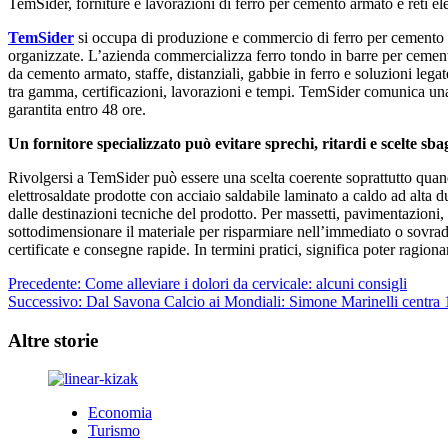
TemSider, forniture e lavorazioni di ferro per cemento armato e reti ele
TemSider
si occupa di produzione e commercio di ferro per cemento
organizzate. L’azienda commercializza ferro tondo in barre per cemento 
da cemento armato, staffe, distanziali, gabbie in ferro e soluzioni lega
tra gamma, certificazioni, lavorazioni e tempi. TemSider comunica una 
garantita entro 48 ore.
Un fornitore specializzato può evitare sprechi, ritardi e scelte sba
Rivolgersi a TemSider può essere una scelta coerente soprattutto quand
elettrosaldate prodotte con acciaio saldabile laminato a caldo ad alta
dalle destinazioni tecniche del prodotto. Per massetti, pavimentazioni, c
sottodimensionare il materiale per risparmiare nell’immediato o sovradi
certificate e consegne rapide. In termini pratici, significa poter ragion
Navigazione
Precedente:
Come alleviare i dolori da cervicale: alcuni consigli
Successivo:
Dal Savona Calcio ai Mondiali: Simone Marinelli centra 1
articolo
Altre storie
Economia
Turismo