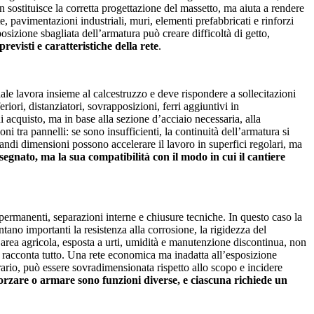
non sostituisce la corretta progettazione del massetto, ma aiuta a rendere
, pavimentazioni industriali, muri, elementi prefabbricati e rinforzi
osizione sbagliata dell’armatura può creare difficoltà di getto,
revisti e caratteristiche della rete
.
ale lavora insieme al calcestruzzo e deve rispondere a sollecitazioni
iori, distanziatori, sovrapposizioni, ferri aggiuntivi in
i acquisto, ma in base alla sezione d’acciaio necessaria, alla
ni tra pannelli: se sono insufficienti, la continuità dell’armatura si
ndi dimensioni possono accelerare il lavoro in superfici regolari, ma
egnato, ma la sua compatibilità con il modo in cui il cantiere
o permanenti, separazioni interne e chiusure tecniche. In questo caso la
tano importanti la resistenza alla corrosione, la rigidezza del
un’area agricola, esposta a urti, umidità e manutenzione discontinua, non
n racconta tutto. Una rete economica ma inadatta all’esposizione
rario, può essere sovradimensionata rispetto allo scopo e incidere
forzare o armare sono funzioni diverse, e ciascuna richiede un