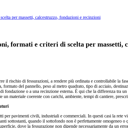
di scelta per massetti, calcestruzzo, fondazioni e recinzioni
oni, formati e criteri di scelta per massetti,
re il rischio di fessurazioni, a rendere più ordinata e controllabile la fas
, formato del pannello, peso al metro quadrato, tipo di acciaio, destin
tea di fondazione o a una recinzione esterna. È qui che la differenza tra u
 un materiale coerente con carichi, ambiente, tempi di cantiere, prescri
uturi
ti per pavimenti civili, industriali e commerciali. In questi casi la rete 
anti sottostanti, quando il sottofondo non è perfettamente omogeneo o q
 superficie, dove la fessurazione non dipende necessariamente da un err