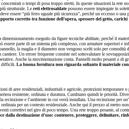
i concentrati o tempi di posa troppo stretti. In queste situazioni la rete 
 più strutturale. Le
reti elettrosaldate
possono essere impiegate in solette
non deve essere “più ferro uguale più sicurezza”, perché un eccesso o una p
apporto corretto tra funzione dell’opera, spessore del getto, carichi p
 dimensionamento eseguito da figure tecniche abilitate, perché il materi
uò essere parte di un sistema più complesso, con armature superiori e infer
l pannello, la maglia e il diametro non vengono scelti solo per comodità d
in cantiere. Un errore frequente consiste nel sottovalutare le sovrapposizio
perative. Anche la movimentazione conta. Pannelli molto pesanti o di gra
difficili.
La buona fornitura non riguarda soltanto il materiale cons
zioni di aree residenziali, industriali e agricole, protezioni temporanee 
arriera resistente, ordinata e duratura. Cambiano quindi le priorità. Diven
della recinzione e l’ambiente in cui verrà installata. Una recinzione per 
ra ordinata per un contesto residenziale. Anche qui il prezzo al metro no
rventi correttivi nel giro di poco tempo. Una rete troppo pesante, al cont
sce dalla destinazione d’uso: contenere, proteggere, delimitare, rin