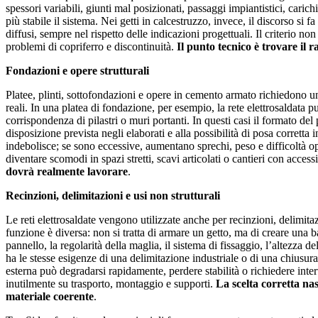
spessori variabili, giunti mal posizionati, passaggi impiantistici, carich
più stabile il sistema. Nei getti in calcestruzzo, invece, il discorso si fa
diffusi, sempre nel rispetto delle indicazioni progettuali. Il criterio 
problemi di copriferro e discontinuità.
Il punto tecnico è trovare il r
Fondazioni e opere strutturali
Platee, plinti, sottofondazioni e opere in cemento armato richiedono un
reali. In una platea di fondazione, per esempio, la rete elettrosaldata p
corrispondenza di pilastri o muri portanti. In questi casi il formato de
disposizione prevista negli elaborati e alla possibilità di posa corretta 
indebolisce; se sono eccessive, aumentano sprechi, peso e difficoltà o
diventare scomodi in spazi stretti, scavi articolati o cantieri con accessi 
dovrà realmente lavorare
.
Recinzioni, delimitazioni e usi non strutturali
Le reti elettrosaldate vengono utilizzate anche per recinzioni, delimita
funzione è diversa: non si tratta di armare un getto, ma di creare una b
pannello, la regolarità della maglia, il sistema di fissaggio, l’altezza 
ha le stesse esigenze di una delimitazione industriale o di una chiusu
esterna può degradarsi rapidamente, perdere stabilità o richiedere inte
inutilmente su trasporto, montaggio e supporti.
La scelta corretta na
materiale coerente
.