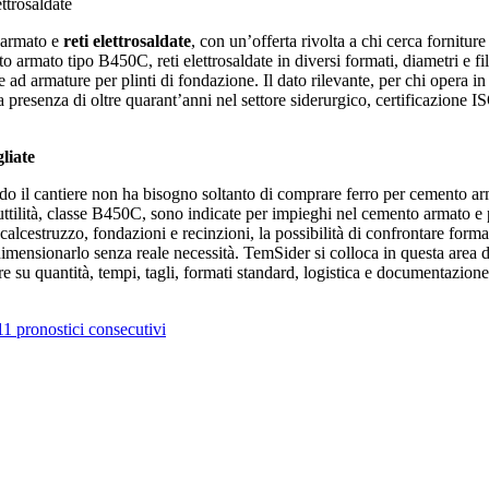
ttrosaldate
 armato e
reti elettrosaldate
, con un’offerta rivolta a chi cerca fornitur
armato tipo B450C, reti elettrosaldate in diversi formati, diametri e fil
te ad armature per plinti di fondazione. Il dato rilevante, per chi opera i
presenza di oltre quarant’anni nel settore siderurgico, certificazione 
gliate
o il cantiere non ha bisogno soltanto di comprare ferro per cemento arma
 duttilità, classe B450C, sono indicate per impieghi nel cemento armato 
alcestruzzo, fondazioni e recinzioni, la possibilità di confrontare format
mensionarlo senza reale necessità. TemSider si colloca in questa area di 
are su quantità, tempi, tagli, formati standard, logistica e documentazione 
1 pronostici consecutivi