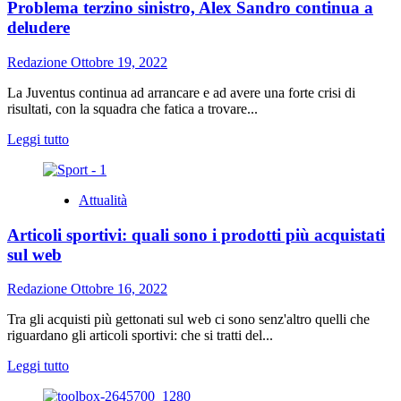
Problema terzino sinistro, Alex Sandro continua a
sul
web
deludere
cresce
la
Redazione
Ottobre 19, 2022
richiesta
per
La Juventus continua ad arrancare e ad avere una forte crisi di
fabbri,
risultati, con la squadra che fatica a trovare...
idraulici
e
Leggi
Leggi tutto
gommisti
di
più
su
Attualità
Problema
terzino
Articoli sportivi: quali sono i prodotti più acquistati
sinistro,
Alex
sul web
Sandro
continua
Redazione
Ottobre 16, 2022
a
deludere
Tra gli acquisti più gettonati sul web ci sono senz'altro quelli che
riguardano gli articoli sportivi: che si tratti del...
Leggi
Leggi tutto
di
più