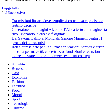
di
Leggi
Leggi tutto
lavoro
Paginazione
di
1
2
Successivo
più
degli
Trasmissioni lineari: dove semplicità costruttiva e precisione
su
restano decisive
articoli
Come
Generatore di immagini AI: come l’AI da testo a immagine sta
sbloccare
rivoluzionando la creatività digitale
lo
Dal Savona Calcio ai Mondiali: Simone Marinelli centra 11
sportello
pronostici consecutivi
dell’auto
Reti elettrosaldate per l’edilizia: applicazioni, formati e criteri
di scelta per massetti, calcestruzzo, fondazioni e recinzioni
Come alleviare i dolori da cervicale: alcuni consigli
Attualità
Benessere
Casa
Economia
Fashion
Featured
Food
Motori
Sport
Tecnologia
Turismo