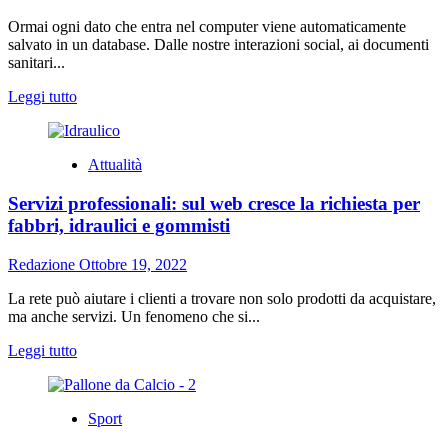
cos’è
e
Ormai ogni dato che entra nel computer viene automaticamente
come
salvato in un database. Dalle nostre interazioni social, ai documenti
trattarlo?
sanitari...
Leggi
Leggi tutto
di
più
su
Attualità
Database
relazionale:
Servizi professionali: sul web cresce la richiesta per
cos’è
e
fabbri, idraulici e gommisti
perché
usarlo
Redazione
Ottobre 19, 2022
La rete può aiutare i clienti a trovare non solo prodotti da acquistare,
ma anche servizi. Un fenomeno che si...
Leggi
Leggi tutto
di
più
su
Sport
Servizi
professionali: