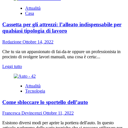
su
Attualità
Articoli
Casa
sportivi:
quali
Cassetta per gli attrezzi: l’alleato indispensabile per
sono
i
qualsiasi tipologia di lavoro
prodotti
più
Redazione
Ottobre 14, 2022
acquistati
sul
Che tu sia un appassionato di fai-da-te oppure un professionista in
web
procinto di svolgere lavori manuali, una cosa è certa:...
Leggi
Leggi tutto
di
più
su
Attualità
Cassetta
Tecnologia
per
gli
Come sbloccare lo sportello dell’auto
attrezzi:
l’alleato
indispensabile
Francesca Devincenzi
Ottobre 11, 2022
per
qualsiasi
Esistono diversi modi per aprire la portiera dell'auto. In questo
tipologia
articolo parleremo delle varie tecniche che si possono utilizzare per...