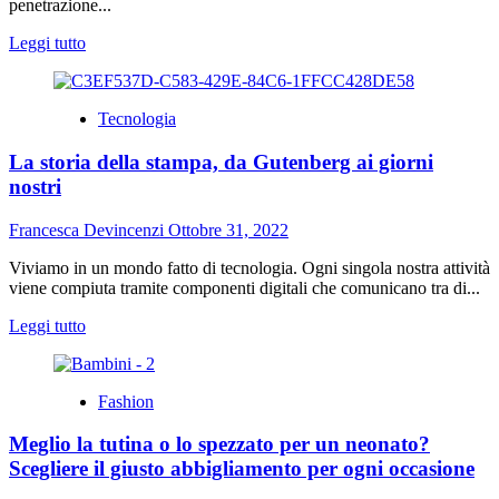
penetrazione...
Leggi
Leggi tutto
di
più
su
Tecnologia
Applicazioni,
quali
La storia della stampa, da Gutenberg ai giorni
sono
le
nostri
più
amate
Francesca Devincenzi
Ottobre 31, 2022
dagli
italiani
Viviamo in un mondo fatto di tecnologia. Ogni singola nostra attività
viene compiuta tramite componenti digitali che comunicano tra di...
Leggi
Leggi tutto
di
più
su
Fashion
La
storia
Meglio la tutina o lo spezzato per un neonato?
della
stampa,
Scegliere il giusto abbigliamento per ogni occasione
da