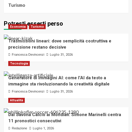
Turismo
Potresti esserti perso
Economia
Turismo
Trasmissioni lineari: dove semplicità costruttiva e
precisione restano decisive
Francesca Devincenzi
Luglio 31, 2026
Tecnologia
Generatore di immagini AI: come l’AI da testo a
immagine sta rivoluzionando la creatività digitale
Francesca Devincenzi
Luglio 31, 2026
Attualità
Dal Savona Calcio ai Mondiali: Simone Marinelli centra
11 pronostici consecutivi
Redazione
Luglio 1, 2026