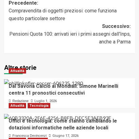
Navigazione
Precedente:
Compravendita di oggetti preziosi: come funziona
articolo
questo particolare settore
Successivo:
Pensioni Quota 100: arrivati ieri i primi assegni dall’Inps,
anche a Parma
Altre storie
Attualità
Dal Savona Calcio ai Mondiali: Simone Marinelli
centra 11 pronostici consecutivi
Redazione
Luglio 1, 2026
Attualità
Tecnologia
Uffici e tecnologia: come stanno cambiando le
dotazioni informatiche nelle aziende locali
Francesca Devincenzi
Giugno 17, 2026