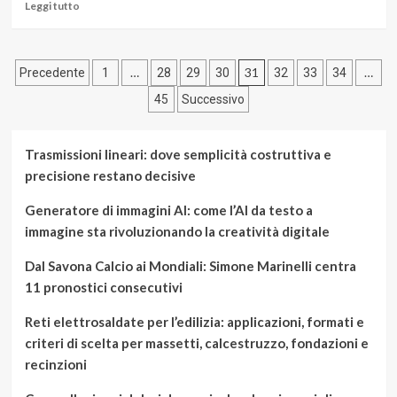
per
Leggi
Leggi tutto
i
di
cani
più
su
Paginazione
Automobili:
…
31
…
Precedente
1
28
29
30
32
33
34
acquisto
degli
45
Successivo
o
noleggio?
articoli
Ti
Trasmissioni lineari: dove semplicità costruttiva e
aiutiamo
a
precisione restano decisive
scegliere!
Generatore di immagini AI: come l’AI da testo a
immagine sta rivoluzionando la creatività digitale
Dal Savona Calcio ai Mondiali: Simone Marinelli centra
11 pronostici consecutivi
Reti elettrosaldate per l’edilizia: applicazioni, formati e
criteri di scelta per massetti, calcestruzzo, fondazioni e
recinzioni