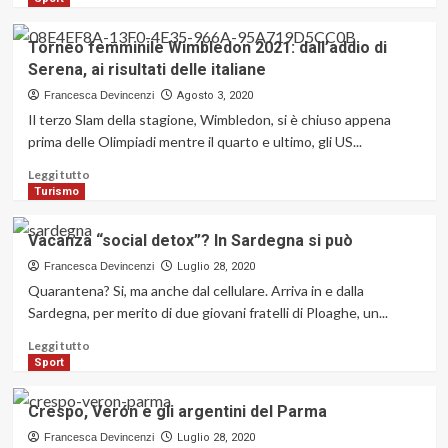
in
più
difficoltà?
su
Torneo femminile Wimbledon 2021: dall’addio di
Parma
Serena, ai risultati delle italiane
l’ultima
squadra
Francesca Devincenzi
Agosto 3, 2020
italiana
Il terzo Slam della stagione, Wimbledon, si è chiuso appena
a
prima delle Olimpiadi mentre il quarto e ultimo, gli US...
vincere
la
Leggi
Leggi tutto
Coppa
di
Turismo
UEFA
più
su
Vacanza “social detox”? In Sardegna si può
Torneo
femminile
Francesca Devincenzi
Luglio 28, 2020
Wimbledon
Quarantena? Si, ma anche dal cellulare. Arriva in e dalla
2021:
Sardegna, per merito di due giovani fratelli di Ploaghe, un...
dall’addio
di
Leggi
Leggi tutto
Serena,
di
Sport
ai
più
risultati
su
Crespo, Verón e gli argentini del Parma
delle
Vacanza
italiane
“social
Francesca Devincenzi
Luglio 28, 2020