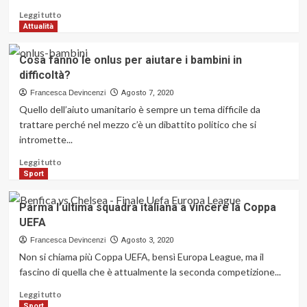
Leggi
Leggi tutto
di
Attualità
più
su
Cosa fanno le onlus per aiutare i bambini in
Aspirapolvere
difficoltà?
senza
fili:
Francesca Devincenzi
Agosto 7, 2020
tecnologia
Quello dell’aiuto umanitario è sempre un tema difficile da
cordless
trattare perché nel mezzo c’è un dibattito politico che si
per
intromette...
le
pulizie
Leggi
Leggi tutto
di
Sport
più
su
Parma l’ultima squadra italiana a vincere la Coppa
Cosa
UEFA
fanno
le
Francesca Devincenzi
Agosto 3, 2020
onlus
Non si chiama più Coppa UEFA, bensì Europa League, ma il
per
fascino di quella che è attualmente la seconda competizione...
aiutare
i
Leggi
Leggi tutto
bambini
di
Sport