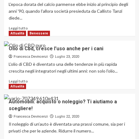
detox”?
L'epoca dorata del calcio parmense ebbe inizio al principio degli
In
anni '90, quando l'allora società presieduta da Callisto Tanzi
Sardegna
diede...
si
può
Leggi
Leggi tutto
di
Attualità
Benessere
più
su
Olio di Cbd, cresce l’uso anche per i cani
Crespo,
Verón
Francesca Devincenzi
Luglio 23, 2020
e
L'olio di CBD è diventato una delle tendenze in più rapida
gli
crescita negli integratori negli ultimi anni: non solo l'olio...
argentini
del
Leggi
Leggi tutto
Parma
di
Attualità
più
su
Automobili: acquisto o noleggio? Ti aiutiamo a
Olio
scegliere!
di
Cbd,
Francesca Devincenzi
Luglio 22, 2020
cresce
Il noleggio di un’auto è diventata una prassi comune, sia per i
l’uso
privati che per le aziende. Ridurre il numero...
anche