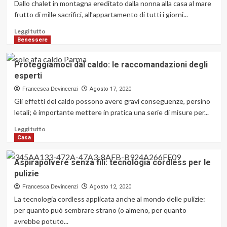
Dallo chalet in montagna ereditato dalla nonna alla casa al mare
frutto di mille sacrifici, all’appartamento di tutti i giorni...
Leggi
Leggi tutto
di
Benessere
più
su
Proteggiamoci dal caldo: le raccomandazioni degli
Arredare
esperti
casa,
croce
Francesca Devincenzi
Agosto 17, 2020
o
Gli effetti del caldo possono avere gravi conseguenze, persino
delizia?
letali; è importante mettere in pratica una serie di misure per...
Leggi
Leggi tutto
di
Casa
più
su
Aspirapolvere senza fili: tecnologia cordless per le
Proteggiamoci
pulizie
dal
caldo:
Francesca Devincenzi
Agosto 12, 2020
le
La tecnologia cordless applicata anche al mondo delle pulizie:
raccomandazioni
per quanto può sembrare strano (o almeno, per quanto
degli
avrebbe potuto...
esperti