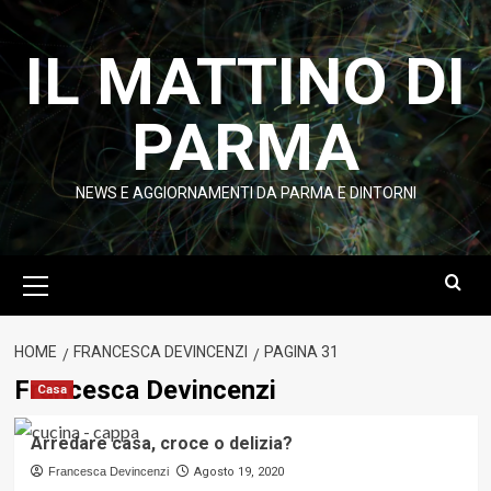
Vai
al
IL MATTINO DI
contenuto
PARMA
NEWS E AGGIORNAMENTI DA PARMA E DINTORNI
Menu
principale
HOME
FRANCESCA DEVINCENZI
PAGINA 31
Francesca Devincenzi
Casa
Arredare casa, croce o delizia?
Francesca Devincenzi
Agosto 19, 2020