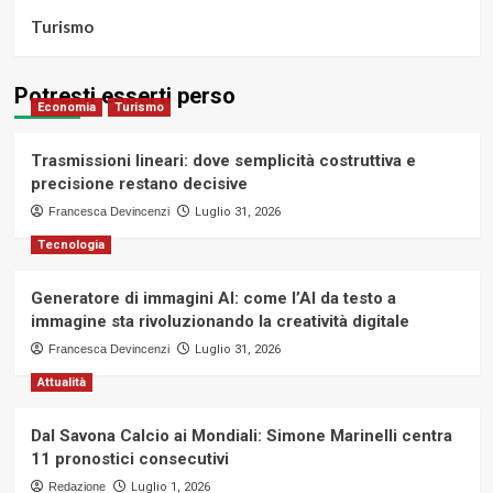
Turismo
Potresti esserti perso
Economia
Turismo
Trasmissioni lineari: dove semplicità costruttiva e
precisione restano decisive
Francesca Devincenzi
Luglio 31, 2026
Tecnologia
Generatore di immagini AI: come l’AI da testo a
immagine sta rivoluzionando la creatività digitale
Francesca Devincenzi
Luglio 31, 2026
Attualità
Dal Savona Calcio ai Mondiali: Simone Marinelli centra
11 pronostici consecutivi
Redazione
Luglio 1, 2026