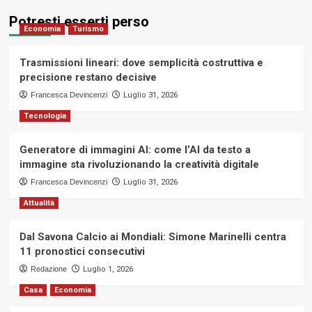
Potresti esserti perso
Economia
Turismo
Trasmissioni lineari: dove semplicità costruttiva e
precisione restano decisive
Francesca Devincenzi
Luglio 31, 2026
Tecnologia
Generatore di immagini AI: come l’AI da testo a
immagine sta rivoluzionando la creatività digitale
Francesca Devincenzi
Luglio 31, 2026
Attualità
Dal Savona Calcio ai Mondiali: Simone Marinelli centra
11 pronostici consecutivi
Redazione
Luglio 1, 2026
Casa
Economia