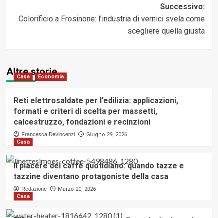
Successivo:
Colorificio a Frosinone: l’industria di vernici svela come
scegliere quella giusta
Altre storie
Casa
Economia
Reti elettrosaldate per l’edilizia: applicazioni,
formati e criteri di scelta per massetti,
calcestruzzo, fondazioni e recinzioni
Francesca Devincenzi
Giugno 29, 2026
Casa
Il piacere del caffè quotidiano: quando tazze e
tazzine diventano protagoniste della casa
Redazione
Marzo 20, 2026
Casa