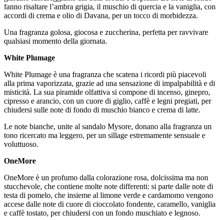
fanno risaltare l’ambra grigia, il muschio di quercia e la vaniglia, con
accordi di crema e olio di Davana, per un tocco di morbidezza.
Una fragranza golosa, giocosa e zuccherina, perfetta per ravvivare
qualsiasi momento della giornata.
White
Plumage
White Plumage è una fragranza che scatena i ricordi più piacevoli
alla prima vaporizzata, grazie ad una sensazione di impalpabilità e di
misticità. La sua piramide olfattiva si compone di incenso, ginepro,
cipresso e arancio, con un cuore di giglio, caffè e legni pregiati, per
chiudersi sulle note di fondo di muschio bianco e crema di latte.
Le note bianche, unite al sandalo Mysore, donano alla fragranza un
tono ricercato ma leggero, per un sillage estremamente sensuale e
voluttuoso.
OneMore
OneMore è un profumo dalla colorazione rosa, dolcissima ma non
stucchevole, che contiene molte note differenti: si parte dalle note di
testa di pomelo, che insieme al limone verde e cardamomo vengono
accese dalle note di cuore di cioccolato fondente, caramello, vaniglia
e caffè tostato, per chiudersi con un fondo muschiato e legnoso.