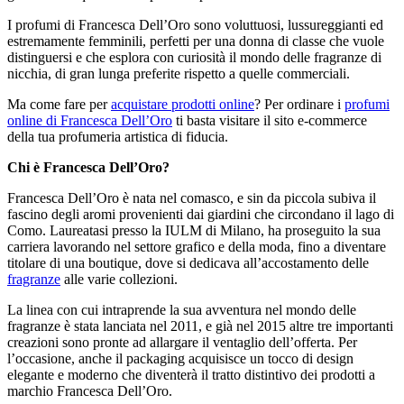
I profumi di Francesca Dell’Oro sono voluttuosi, lussureggianti ed
estremamente femminili, perfetti per una donna di classe che vuole
distinguersi e che esplora con curiosità il mondo delle fragranze di
nicchia, di gran lunga preferite rispetto a quelle commerciali.
Ma come fare per
acquistare prodotti online
? Per ordinare i
profumi
online di
F
rancesca
De
ll’
O
ro
ti basta visitare il sito e-commerce
della tua profumeria artistica di fiducia.
Chi è Francesca Dell’Oro?
Francesca Dell’Oro è nata nel comasco, e sin da piccola subiva il
fascino degli aromi provenienti dai giardini che circondano il lago di
Como. Laureatasi presso la IULM di Milano, ha proseguito la sua
carriera lavorando nel settore grafico e della moda, fino a diventare
titolare di una boutique, dove si dedicava all’accostamento delle
fragranze
alle varie collezioni.
La linea con cui intraprende la sua avventura nel mondo delle
fragranze è stata lanciata nel 2011, e già nel 2015 altre tre importanti
creazioni sono pronte ad allargare il ventaglio dell’offerta. Per
l’occasione, anche il packaging acquisisce un tocco di design
elegante e moderno che diventerà il tratto distintivo dei prodotti a
marchio Francesca Dell’Oro.