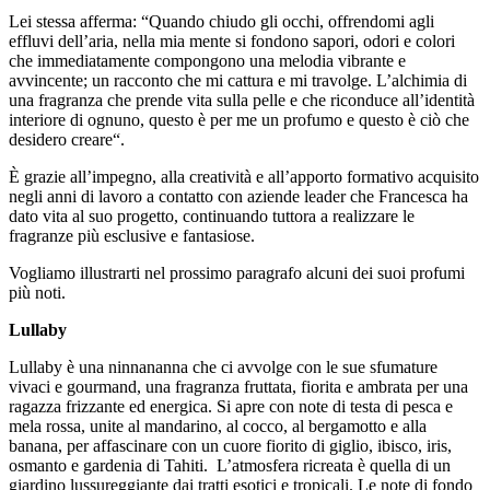
Lei stessa afferma: “
Quando chiudo gli occhi, offrendomi agli
effluvi dell’aria, nella mia mente si fondono sapori, odori e colori
che immediatamente compongono una melodia vibrante e
avvincente; un racconto che mi cattura e mi travolge. L’alchimia di
una fragranza che prende vita sulla pelle e che riconduce all’identità
interiore di ognuno, questo è per me un profumo e questo è ciò che
desidero creare
“.
È grazie all’impegno, alla creatività e all’apporto formativo acquisito
negli anni di lavoro a contatto con aziende leader che Francesca ha
dato vita al suo progetto, continuando tuttora a realizzare le
fragranze più esclusive e fantasiose.
Vogliamo illustrarti nel prossimo paragrafo alcuni dei suoi profumi
più noti.
Lullaby
Lullaby è una ninnananna che ci avvolge con le sue sfumature
vivaci e gourmand, una fragranza fruttata, fiorita e ambrata per una
ragazza frizzante ed energica. Si apre con note di testa di pesca e
mela rossa, unite al mandarino, al cocco, al bergamotto e alla
banana, per affascinare con un cuore fiorito di giglio, ibisco, iris,
osmanto e gardenia di Tahiti. L’atmosfera ricreata è quella di un
giardino lussureggiante dai tratti esotici e tropicali. Le note di fondo