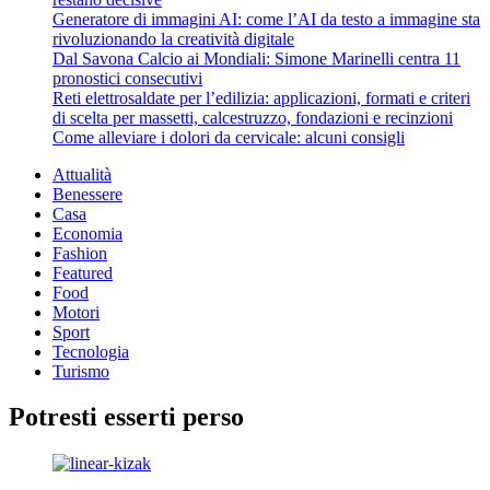
Generatore di immagini AI: come l’AI da testo a immagine sta
rivoluzionando la creatività digitale
Dal Savona Calcio ai Mondiali: Simone Marinelli centra 11
pronostici consecutivi
Reti elettrosaldate per l’edilizia: applicazioni, formati e criteri
di scelta per massetti, calcestruzzo, fondazioni e recinzioni
Come alleviare i dolori da cervicale: alcuni consigli
Attualità
Benessere
Casa
Economia
Fashion
Featured
Food
Motori
Sport
Tecnologia
Turismo
Potresti esserti perso