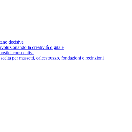
stano decisive
voluzionando la creatività digitale
ostici consecutivi
di scelta per massetti, calcestruzzo, fondazioni e recinzioni