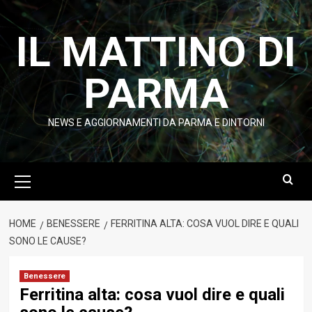
Vai
al
IL MATTINO DI
contenuto
PARMA
NEWS E AGGIORNAMENTI DA PARMA E DINTORNI
Menu
principale
HOME
BENESSERE
FERRITINA ALTA: COSA VUOL DIRE E QUALI
SONO LE CAUSE?
Benessere
Ferritina alta: cosa vuol dire e quali