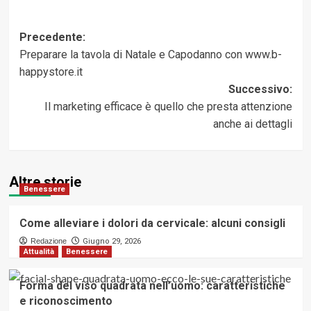
Navigazione
Precedente:
Preparare la tavola di Natale e Capodanno con www.b-
articolo
happystore.it
Successivo:
Il marketing efficace è quello che presta attenzione
anche ai dettagli
Altre storie
Benessere
Come alleviare i dolori da cervicale: alcuni consigli
Redazione
Giugno 29, 2026
Attualità
Benessere
Forma del viso quadrata nell’uomo: caratteristiche
e riconoscimento