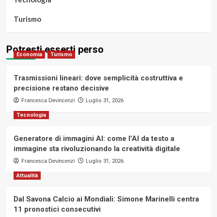
Turismo
Potresti esserti perso
Economia
Turismo
Trasmissioni lineari: dove semplicità costruttiva e
precisione restano decisive
Francesca Devincenzi
Luglio 31, 2026
Tecnologia
Generatore di immagini AI: come l’AI da testo a
immagine sta rivoluzionando la creatività digitale
Francesca Devincenzi
Luglio 31, 2026
Attualità
Dal Savona Calcio ai Mondiali: Simone Marinelli centra
11 pronostici consecutivi