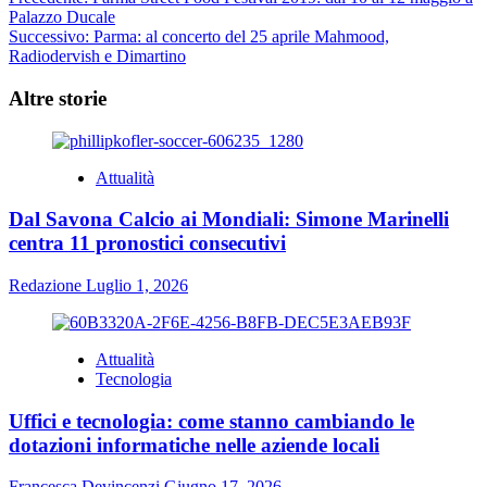
Navigazione
Palazzo Ducale
articolo
Successivo:
Parma: al concerto del 25 aprile Mahmood,
Radiodervish e Dimartino
Altre storie
Attualità
Dal Savona Calcio ai Mondiali: Simone Marinelli
centra 11 pronostici consecutivi
Redazione
Luglio 1, 2026
Attualità
Tecnologia
Uffici e tecnologia: come stanno cambiando le
dotazioni informatiche nelle aziende locali
Francesca Devincenzi
Giugno 17, 2026