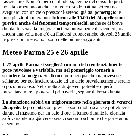
rasserenare. Non c’è però da illudersi, perchè nel corso di questa
nottata torneranno anche le nuvole e se domattina potremmo
svegliarci con un cielo pressochè sereno, già dal pomeriggio le
precipitazioni torneranno.
Intorno alle 15.00 del 24 aprile sono
previsti anche dei fenomeni temporaleschi,
anche se di breve
durata. In serata la pioggia smetterà nuovamente di scendere, ma
ancora una volta non c’è da illudersi troppo: anche giovedì 25 aprile
le previsioni meteo non sono delle più incoraggianti.
Meteo Parma 25 e 26 aprile
Il 25 aprile Parma si sveglierà con un cielo tendenzialmente
poco nuvoloso e variabile, ma nel pomeriggio tornerà a
scendere la pioggia.
Si alterneranno per qualche ora rovesci e
schiarite, per poi lasciare spazio ad un cielo prevalentemente sereno
o poco nuvoloso. Nella nottata di giovedì potrebbero però
presentarsi nuovi piovaschi primaverili, seppur di breve durata.
La situazione subirà un miglioramento nella giornata di venerdì
26 aprile
: le precipitazioni previste sono molto scarse e potrebbero
durare al massimo per un paio d’ore. Il tempo durante la giornata
sarà variabile ma già verso sera ci saranno schiarite che porteranno
al sereno.