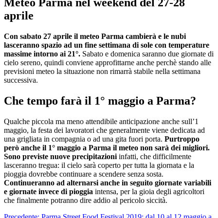
Meteo Parma nel weekend del 27-28
aprile
Con sabato 27 aprile il meteo Parma cambierà e le nubi
lasceranno spazio ad un fine settimana di sole con temperature
massime intorno ai 21°.
Sabato e domenica saranno due giornate di
cielo sereno, quindi conviene approfittarne anche perchè stando alle
previsioni meteo la situazione non rimarrà stabile nella settimana
successiva.
Che tempo farà il 1° maggio a Parma?
Qualche piccola ma meno attendibile anticipazione anche sull’1
maggio, la festa dei lavoratori che generalmente viene dedicata ad
una grigliata in compagnia o ad una gita fuori porta.
Purtroppo
però anche il 1° maggio a Parma il meteo non sarà dei migliori.
Sono previste nuove precipitazioni
infatti, che difficilmente
lasceranno tregua: il cielo sarà coperto per tutta la giornata e la
pioggia dovrebbe continuare a scendere senza sosta.
Continueranno ad alternarsi anche in seguito giornate variabili
e giornate invece di pioggia
intensa, per la gioia degli agricoltori
che finalmente potranno dire addio al pericolo siccità.
Precedente:
Parma Street Food Festival 2019: dal 10 al 12 maggio a