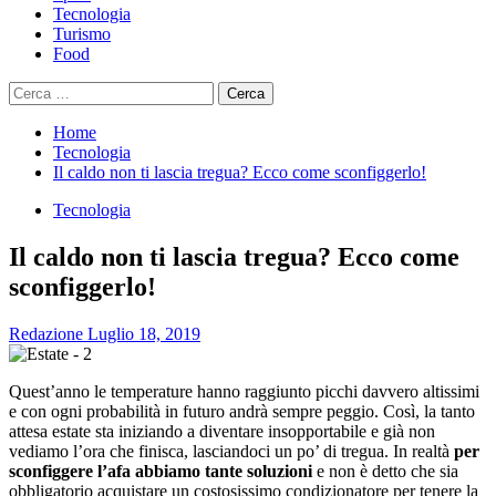
Tecnologia
Turismo
Food
Ricerca
per:
Home
Tecnologia
Il caldo non ti lascia tregua? Ecco come sconfiggerlo!
Tecnologia
Il caldo non ti lascia tregua? Ecco come
sconfiggerlo!
Redazione
Luglio 18, 2019
Quest’anno le temperature hanno raggiunto picchi davvero altissimi
e con ogni probabilità in futuro andrà sempre peggio. Così, la tanto
attesa estate sta iniziando a diventare insopportabile e già non
vediamo l’ora che finisca, lasciandoci un po’ di tregua. In realtà
per
sconfiggere l’afa abbiamo tante soluzioni
e non è detto che sia
obbligatorio acquistare un costosissimo condizionatore per tenere la