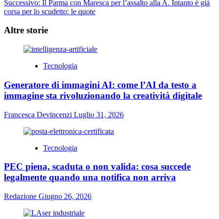
Successivo:
Il Parma con Maresca per l’assalto alla A. Intanto è già
articolo
corsa per lo scudetto: le quote
Altre storie
Tecnologia
Generatore di immagini AI: come l’AI da testo a
immagine sta rivoluzionando la creatività digitale
Francesca Devincenzi
Luglio 31, 2026
Tecnologia
PEC piena, scaduta o non valida: cosa succede
legalmente quando una notifica non arriva
Redazione
Giugno 26, 2026