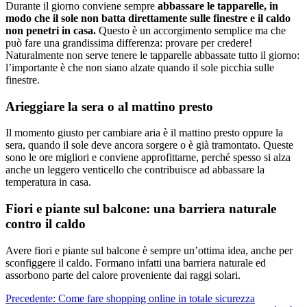
Durante il giorno conviene sempre
abbassare le tapparelle, in
modo che il sole non batta direttamente sulle finestre e il caldo
non penetri in casa.
Questo è un accorgimento semplice ma che
può fare una grandissima differenza: provare per credere!
Naturalmente non serve tenere le tapparelle abbassate tutto il giorno:
l’importante è che non siano alzate quando il sole picchia sulle
finestre.
Arieggiare la sera o al mattino presto
Il momento giusto per cambiare aria è il mattino presto oppure la
sera, quando il sole deve ancora sorgere o è già tramontato. Queste
sono le ore migliori e conviene approfittarne, perché spesso si alza
anche un leggero venticello che contribuisce ad abbassare la
temperatura in casa.
Fiori e piante sul balcone: una barriera naturale
contro il caldo
Avere fiori e piante sul balcone è sempre un’ottima idea, anche per
sconfiggere il caldo. Formano infatti una barriera naturale ed
assorbono parte del calore proveniente dai raggi solari.
Navigazione
Precedente:
Come fare shopping online in totale sicurezza