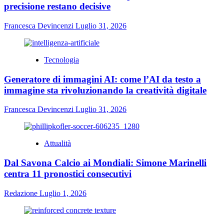
precisione restano decisive
Francesca Devincenzi
Luglio 31, 2026
Tecnologia
Generatore di immagini AI: come l’AI da testo a
immagine sta rivoluzionando la creatività digitale
Francesca Devincenzi
Luglio 31, 2026
Attualità
Dal Savona Calcio ai Mondiali: Simone Marinelli
centra 11 pronostici consecutivi
Redazione
Luglio 1, 2026