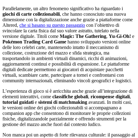
Parallelamente, un altro fenomeno significativo ha riguardato i
giochi di carte collezionabili
, che hanno conosciuto una nuova
dimensione con la digitalizzazione anche grazie a piattaforme come
Altered,
che si basano su questo passaggio
con l’obiettivo di
svincolare la carta fisica dal suo valore astratto, tutelato nella
versione digitale. Titoli come
Magic: The Gathering
,
Yu-Gi-Oh!
e
Pokémon Trading Card Game
hanno sviluppato versioni online
delle loro celebri carte, mantenendo intatto il meccanismo di
collezione, costruzione del mazzo e sfida strategica, ma
trasportandolo in ambienti virtuali dinamici, ricchi di animazioni,
aggiornamenti continui e possibilità di espansione. Le piattaforme
digitali dedicate permettono ai giocatori di acquistare pacchetti
virtuali, scambiare carte, partecipare a tornei e confrontarsi con
community internazionali, eliminando vincoli geografici e logistici.
L’esperienza di gioco si è arricchita anche grazie all’integrazione di
elementi interattivi, come
classifiche globali
,
ricompense digitali
,
tutorial guidati
e
sistemi di matchmaking
avanzati. In molti casi,
le versioni online dei giochi collezionabili si accompagnano a
companion app che consentono di monitorare le proprie collezioni
fisiche, digitalizzandole parzialmente e offrendo strumenti per la
gestione del mazzo anche fuori dal contesto ludico.
Non manca poi un aspetto di forte rilevanza culturale: il passaggio al