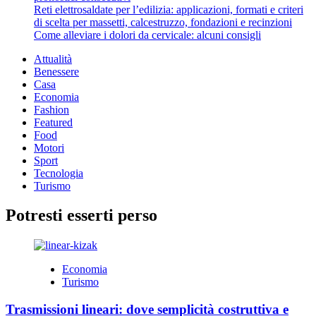
Reti elettrosaldate per l’edilizia: applicazioni, formati e criteri
di scelta per massetti, calcestruzzo, fondazioni e recinzioni
Come alleviare i dolori da cervicale: alcuni consigli
Attualità
Benessere
Casa
Economia
Fashion
Featured
Food
Motori
Sport
Tecnologia
Turismo
Potresti esserti perso
Economia
Turismo
Trasmissioni lineari: dove semplicità costruttiva e