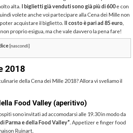
olto alta.
I biglietti già venduti sono già più di 600
e con
uindi volete anche voi partecipare alla Cena dei Mille non
poter acquistare il biglietto.
Il costo è pari ad 85 euro
,
a non proprio esigua, ma che vale davvero la pena fare!
dice
[
nascondi
]
le 2018
ulinarie della Cena dei Mille 2018? Allora vi sveliamo il
ella Food Valley (aperitivo)
 ospiti sono invitati ad accomodarsi alle 19.30 in modo da
e di Parma e della Food Valley”
. Appetizer e finger food
aison Ruinart.