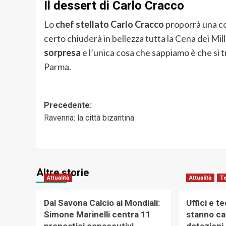
Il dessert di Carlo Cracco
Lo
chef stellato Carlo Cracco
proporrà una co
certo chiuderà in bellezza tutta la Cena dei Mill
sorpresa
e l’unica cosa che sappiamo è che si tr
Parma.
Navigazione
Precedente:
Ravenna: la città bizantina
articolo
Altre storie
Attualità
Attualità
T
Dal Savona Calcio ai Mondiali:
Uffici e t
Simone Marinelli centra 11
stanno ca