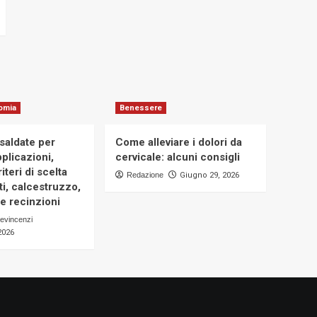
omia
Benessere
osaldate per
Come alleviare i dolori da
applicazioni,
cervicale: alcuni consigli
iteri di scelta
Redazione
Giugno 29, 2026
i, calcestruzzo,
e recinzioni
evincenzi
2026