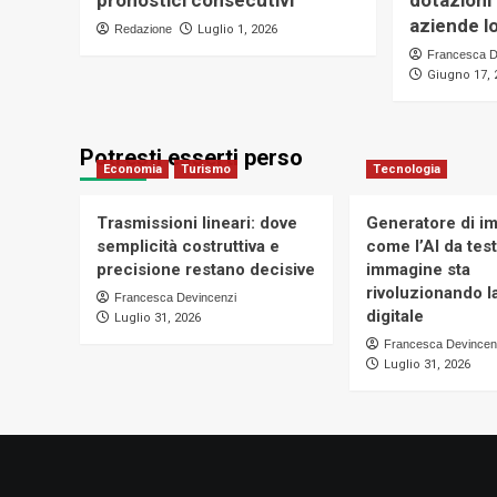
pronostici consecutivi
dotazioni
aziende lo
Redazione
Luglio 1, 2026
Francesca D
Giugno 17, 
Potresti esserti perso
Economia
Turismo
Tecnologia
Trasmissioni lineari: dove
Generatore di im
semplicità costruttiva e
come l’AI da tes
precisione restano decisive
immagine sta
rivoluzionando la
Francesca Devincenzi
digitale
Luglio 31, 2026
Francesca Devincen
Luglio 31, 2026