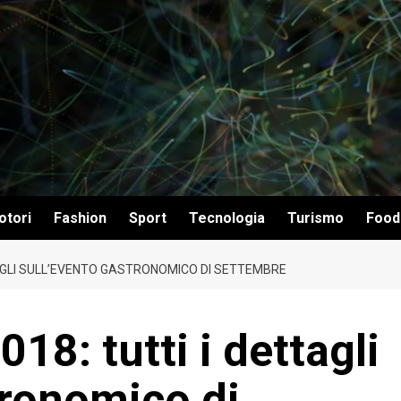
otori
Fashion
Sport
Tecnologia
Turismo
Food
TTAGLI SULL’EVENTO GASTRONOMICO DI SETTEMBRE
18: tutti i dettagli
tronomico di