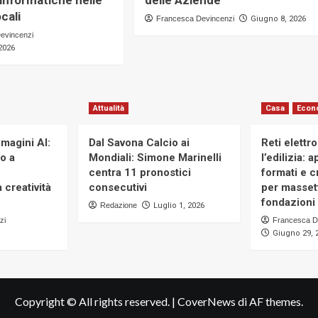
 informatiche nelle
delle Aziende
cali
Francesca Devincenzi
Giugno 8, 2026
evincenzi
2026
Attualità
Casa
Econ
magini AI:
Dal Savona Calcio ai
Reti elettr
to a
Mondiali: Simone Marinelli
l’edilizia: 
centra 11 pronostici
formati e cr
 creatività
consecutivi
per massett
fondazioni 
Redazione
Luglio 1, 2026
zi
Francesca D
Giugno 29, 
Copyright © All rights reserved.
|
CoverNews
di AF themes.