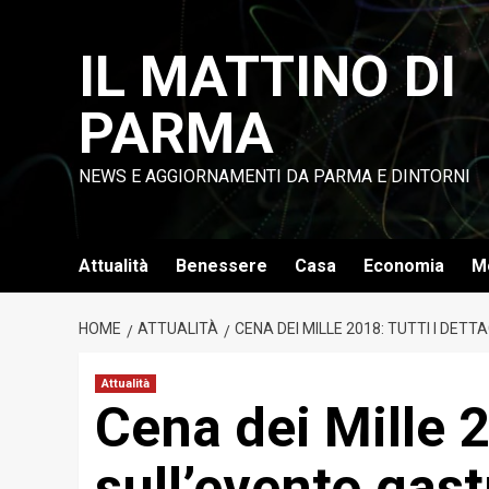
Vai
al
IL MATTINO DI
contenuto
PARMA
NEWS E AGGIORNAMENTI DA PARMA E DINTORNI
Attualità
Benessere
Casa
Economia
M
HOME
ATTUALITÀ
CENA DEI MILLE 2018: TUTTI I DE
Attualità
Cena dei Mille 20
sull’evento gas