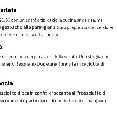
isitata
e 20.30 con un’entrèe tipica della cucina andalusa, ma
l
gazpacho alla parmigiana
. Sarà preparata con verdure
ipieno di ricotta ed acciughe.
a
 di certo uno dei più attesi della serata. Una sfoglia che
rmigiano Reggiano Dop e una fonduta di caciotta
di
nocla
sciotto d’oca in confit, croccante al Prossciutto di
sicuramente particolare, di quelli che non si mangiano