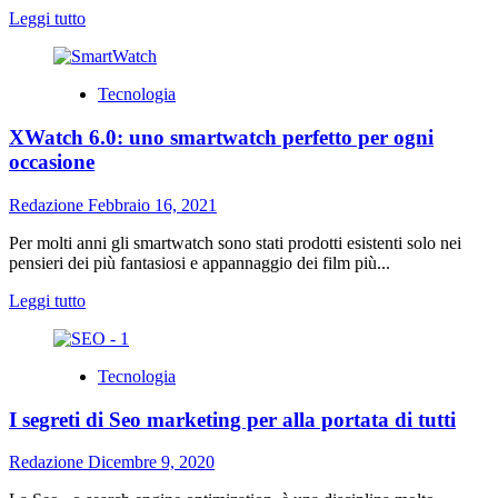
Leggi
Leggi tutto
di
più
su
Tecnologia
Iphone
ricondizionato:
XWatch 6.0: uno smartwatch perfetto per ogni
come
avviene
occasione
il
processo
Redazione
Febbraio 16, 2021
di
ricondizionamento
Per molti anni gli smartwatch sono stati prodotti esistenti solo nei
pensieri dei più fantasiosi e appannaggio dei film più...
Leggi
Leggi tutto
di
più
su
Tecnologia
XWatch
6.0:
I segreti di Seo marketing per alla portata di tutti
uno
smartwatch
perfetto
Redazione
Dicembre 9, 2020
per