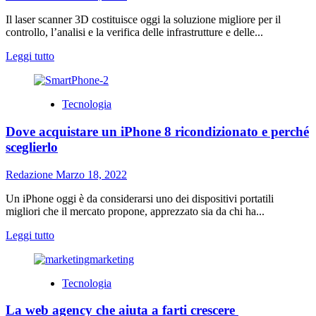
Il laser scanner 3D costituisce oggi la soluzione migliore per il
controllo, l’analisi e la verifica delle infrastrutture e delle...
Leggi
Leggi tutto
di
più
su
Tecnologia
Scanner
laser
Dove acquistare un iPhone 8 ricondizionato e perché
e
rilievi
sceglierlo
3D:
quali
Redazione
Marzo 18, 2022
sono
i
Un iPhone oggi è da considerarsi uno dei dispositivi portatili
campi
migliori che il mercato propone, apprezzato sia da chi ha...
di
applicazione
Leggi
Leggi tutto
di
più
su
Tecnologia
Dove
acquistare
La web agency che aiuta a farti crescere
un