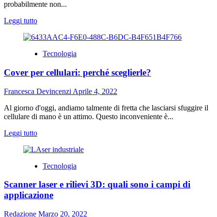
probabilmente non...
Leggi
Leggi tutto
di
più
su
Tecnologia
Scommesse
Asian
Cover per cellulari: perché sceglierle?
Handicap:
Come
si
Francesca Devincenzi
Aprile 4, 2022
Può
Beneficiare
Al giorno d'oggi, andiamo talmente di fretta che lasciarsi sfuggire il
di
cellulare di mano è un attimo. Questo inconveniente è...
Questo
Leggi
Leggi tutto
Tipo
di
di
più
Scommesse
su
Sportive?
Tecnologia
Cover
per
Scanner laser e rilievi 3D: quali sono i campi di
cellulari:
perché
applicazione
sceglierle?
Redazione
Marzo 20, 2022