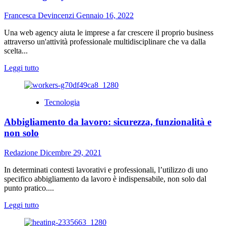
iPhone
8
Francesca Devincenzi
Gennaio 16, 2022
ricondizionato
e
Una web agency aiuta le imprese a far crescere il proprio business
perché
attraverso un'attività professionale multidisciplinare che va dalla
sceglierlo
scelta...
Leggi
Leggi tutto
di
più
su
Tecnologia
La
web
Abbigliamento da lavoro: sicurezza, funzionalità e
agency
che
non solo
aiuta
a
Redazione
Dicembre 29, 2021
farti
crescere
In determinati contesti lavorativi e professionali, l’utilizzo di uno
specifico abbigliamento da lavoro è indispensabile, non solo dal
punto pratico....
Leggi
Leggi tutto
di
più