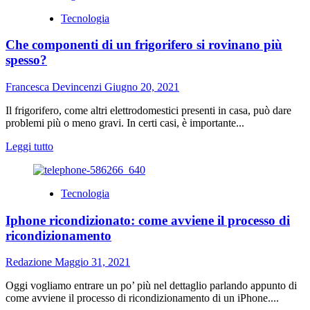
su
Tecnologia
Abbigliamento
da
Che componenti di un frigorifero si rovinano più
lavoro:
sicurezza,
spesso?
funzionalità
e
Francesca Devincenzi
Giugno 20, 2021
non
solo
Il frigorifero, come altri elettrodomestici presenti in casa, può dare
problemi più o meno gravi. In certi casi, è importante...
Leggi
Leggi tutto
di
più
su
Tecnologia
Che
componenti
Iphone ricondizionato: come avviene il processo di
di
un
ricondizionamento
frigorifero
si
Redazione
Maggio 31, 2021
rovinano
più
Oggi vogliamo entrare un po’ più nel dettaglio parlando appunto di
spesso?
come avviene il processo di ricondizionamento di un iPhone....