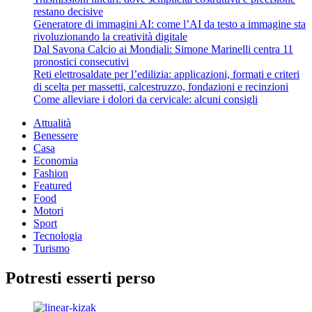
restano decisive
Generatore di immagini AI: come l’AI da testo a immagine sta
rivoluzionando la creatività digitale
Dal Savona Calcio ai Mondiali: Simone Marinelli centra 11
pronostici consecutivi
Reti elettrosaldate per l’edilizia: applicazioni, formati e criteri
di scelta per massetti, calcestruzzo, fondazioni e recinzioni
Come alleviare i dolori da cervicale: alcuni consigli
Attualità
Benessere
Casa
Economia
Fashion
Featured
Food
Motori
Sport
Tecnologia
Turismo
Potresti esserti perso