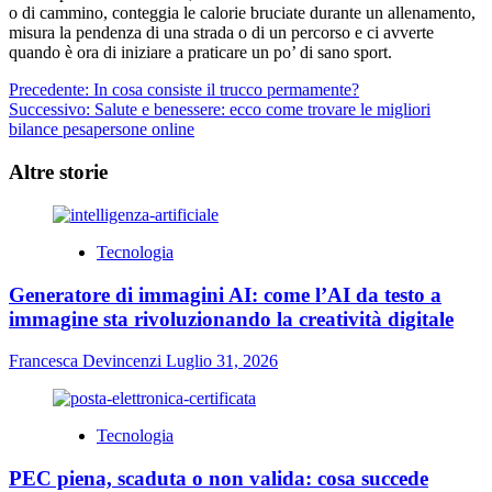
o di cammino, conteggia le calorie bruciate durante un allenamento,
misura la pendenza di una strada o di un percorso e ci avverte
quando è ora di iniziare a praticare un po’ di sano sport.
Navigazione
Precedente:
In cosa consiste il trucco permamente?
Successivo:
Salute e benessere: ecco come trovare le migliori
articolo
bilance pesapersone online
Altre storie
Tecnologia
Generatore di immagini AI: come l’AI da testo a
immagine sta rivoluzionando la creatività digitale
Francesca Devincenzi
Luglio 31, 2026
Tecnologia
PEC piena, scaduta o non valida: cosa succede