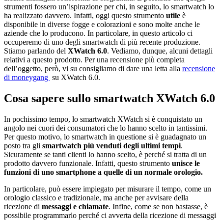
strumenti fossero un’ispirazione per chi, in seguito, lo smartwatch lo
ha realizzato davvero. Infatti, oggi questo strumento
utile
è
disponibile in diverse fogge e colorazioni e sono molte anche le
aziende che lo producono. In particolare, in questo articolo ci
occuperemo di uno degli smartwatch di più recente produzione.
Stiamo parlando del
XWatch 6.0
. Vediamo, dunque, alcuni dettagli
relativi a questo prodotto. Per una recensione più completa
dell’oggetto, però, vi su consigliamo di dare una letta alla
recensione
di moneygang
su XWatch 6.0.
Cosa sapere sullo smartwatch XWatch 6.0
In pochissimo tempo, lo smartwatch XWatch si è conquistato un
angolo nei cuori dei consumatori che lo hanno scelto in tantissimi.
Per questo motivo, lo smartwatch in questione si è guadagnato un
posto tra gli
smartwatch più venduti degli ultimi tempi
.
Sicuramente se tanti clienti lo hanno scelto, è perché si tratta di un
prodotto davvero funzionale. Infatti, questo strumento
unisce le
funzioni di uno smartphone a quelle di un normale orologio.
In particolare, può essere impiegato per misurare il tempo, come un
orologio classico e tradizionale, ma anche per avvisare della
ricezione di
messaggi e chiamate
. Infine, come se non bastasse, è
possibile programmarlo perché ci avverta della ricezione di messaggi