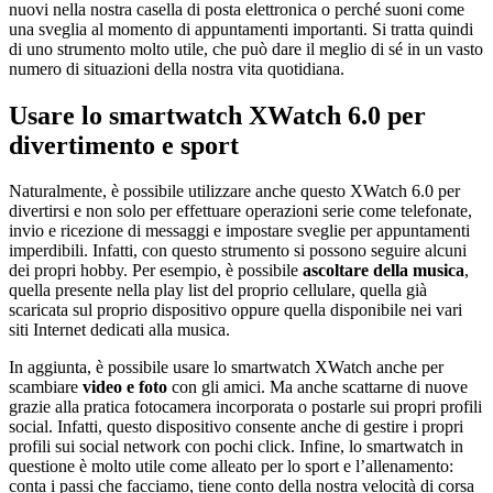
nuovi nella nostra casella di posta elettronica o perché suoni come
una sveglia al momento di appuntamenti importanti. Si tratta quindi
di uno strumento molto utile, che può dare il meglio di sé in un vasto
numero di situazioni della nostra vita quotidiana.
Usare lo smartwatch XWatch 6.0 per
divertimento e sport
Naturalmente, è possibile utilizzare anche questo XWatch 6.0 per
divertirsi e non solo per effettuare operazioni serie come telefonate,
invio e ricezione di messaggi e impostare sveglie per appuntamenti
imperdibili. Infatti, con questo strumento si possono seguire alcuni
dei propri hobby. Per esempio, è possibile
ascoltare della
musica
,
quella presente nella play list del proprio cellulare, quella già
scaricata sul proprio dispositivo oppure quella disponibile nei vari
siti Internet dedicati alla musica.
In aggiunta, è possibile usare lo smartwatch XWatch anche per
scambiare
video e foto
con gli amici. Ma anche scattarne di nuove
grazie alla pratica fotocamera incorporata o postarle sui propri profili
social. Infatti, questo dispositivo consente anche di gestire i propri
profili sui social network con pochi click. Infine, lo smartwatch in
questione è molto utile come alleato per lo sport e l’allenamento:
conta i passi che facciamo, tiene conto della nostra velocità di corsa