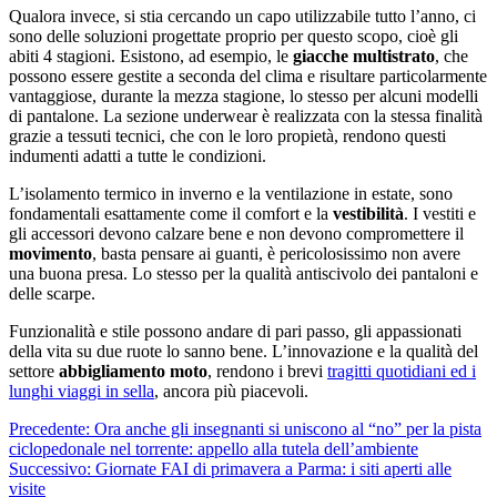
Qualora invece, si stia cercando un capo utilizzabile tutto l’anno, ci
sono delle soluzioni progettate proprio per questo scopo, cioè gli
abiti 4 stagioni. Esistono, ad esempio, le
giacche multistrato
, che
possono essere gestite a seconda del clima e risultare particolarmente
vantaggiose, durante la mezza stagione, lo stesso per alcuni modelli
di pantalone. La sezione underwear è realizzata con la stessa finalità
grazie a tessuti tecnici, che con le loro propietà, rendono questi
indumenti adatti a tutte le condizioni.
L’isolamento termico in inverno e la ventilazione in estate, sono
fondamentali esattamente come il comfort e la
vestibilità
. I vestiti e
gli accessori devono calzare bene e non devono compromettere il
movimento
, basta pensare ai guanti, è pericolosissimo non avere
una buona presa. Lo stesso per la qualità antiscivolo dei pantaloni e
delle scarpe.
Funzionalità e stile possono andare di pari passo, gli appassionati
della vita su due ruote lo sanno bene. L’innovazione e la qualità del
settore
abbigliamento moto
, rendono i brevi
tragitti quotidiani ed i
lunghi viaggi in sella
, ancora più piacevoli.
Navigazione
Precedente:
Ora anche gli insegnanti si uniscono al “no” per la pista
ciclopedonale nel torrente: appello alla tutela dell’ambiente
articolo
Successivo:
Giornate FAI di primavera a Parma: i siti aperti alle
visite