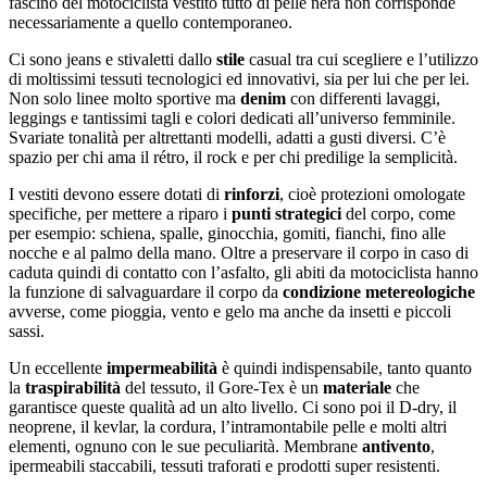
fascino del motociclista vestito tutto di pelle nera non corrisponde
necessariamente a quello contemporaneo.
Ci sono jeans e stivaletti dallo
stile
casual tra cui scegliere e l’utilizzo
di moltissimi tessuti tecnologici ed innovativi, sia per lui che per lei.
Non solo linee molto sportive ma
denim
con differenti lavaggi,
leggings e tantissimi tagli e colori dedicati all’universo femminile.
Svariate tonalità per altrettanti modelli, adatti a gusti diversi. C’è
spazio per chi ama il rétro, il rock e per chi predilige la semplicità.
I vestiti devono essere dotati di
rinforzi
, cioè protezioni omologate
specifiche, per mettere a riparo i
punti strategici
del corpo, come
per esempio: schiena, spalle, ginocchia, gomiti, fianchi, fino alle
nocche e al palmo della mano. Oltre a preservare il corpo in caso di
caduta quindi di contatto con l’asfalto, gli abiti da motociclista hanno
la funzione di salvaguardare il corpo da
condizione metereologiche
avverse, come pioggia, vento e gelo ma anche da insetti e piccoli
sassi.
Un eccellente
impermeabilità
è quindi indispensabile, tanto quanto
la
traspirabilità
del tessuto, il Gore-Tex è un
materiale
che
garantisce queste qualità ad un alto livello. Ci sono poi il D-dry, il
neoprene, il kevlar, la cordura, l’intramontabile pelle e molti altri
elementi, ognuno con le sue peculiarità. Membrane
antivento
,
ipermeabili staccabili, tessuti traforati e prodotti super resistenti.