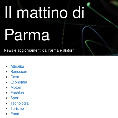
Vai
Il mattino di
al
contenuto
Parma
News e aggiornamenti da Parma e dintorni
Menu
Il mattino di Parma
principale
Attualità
Benessere
Casa
Economia
Motori
Fashion
Sport
Tecnologia
Turismo
Food