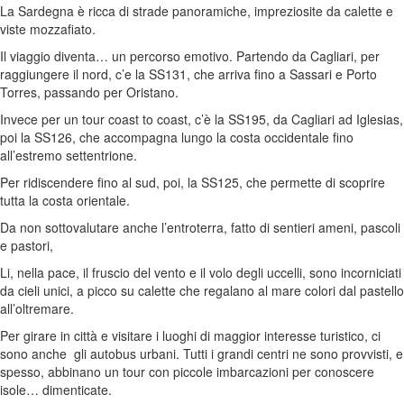
La Sardegna è ricca di strade panoramiche, impreziosite da calette e
viste mozzafiato.
Il viaggio diventa… un percorso emotivo. Partendo da Cagliari, per
raggiungere il nord, c’e la SS131, che arriva fino a Sassari e Porto
Torres, passando per Oristano.
Invece per un tour coast to coast, c’è la SS195, da Cagliari ad Iglesias,
poi la SS126, che accompagna lungo la costa occidentale fino
all’estremo settentrione.
Per ridiscendere fino al sud, poi, la SS125, che permette di scoprire
tutta la costa orientale.
Da non sottovalutare anche l’entroterra, fatto di sentieri ameni, pascoli
e pastori,
Li, nella pace, il fruscio del vento e il volo degli uccelli, sono incorniciati
da cieli unici, a picco su calette che regalano al mare colori dal pastello
all’oltremare.
Per girare in città e visitare i luoghi di maggior interesse turistico, ci
sono anche gli autobus urbani. Tutti i grandi centri ne sono provvisti, e
spesso, abbinano un tour con piccole imbarcazioni per conoscere
isole… dimenticate.