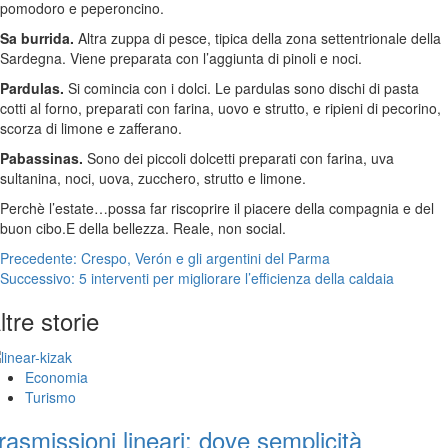
pomodoro e peperoncino.
Sa burrida.
Altra zuppa di pesce, tipica della zona settentrionale della
Sardegna. Viene preparata con l’aggiunta di pinoli e noci.
Pardulas.
Si comincia con i dolci. Le pardulas sono dischi di pasta
cotti al forno, preparati con farina, uovo e strutto, e ripieni di pecorino,
scorza di limone e zafferano.
Pabassinas.
Sono dei piccoli dolcetti preparati con farina, uva
sultanina, noci, uova, zucchero, strutto e limone.
Perchè l’estate…possa far riscoprire il piacere della compagnia e del
buon cibo.E della bellezza. Reale, non social.
Navigazione
Precedente:
Crespo, Verón e gli argentini del Parma
Successivo:
5 interventi per migliorare l’efficienza della caldaia
articolo
ltre storie
Economia
Turismo
rasmissioni lineari: dove semplicità