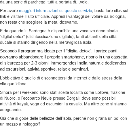
da una serie di parcheggi tutti a portata di…volo.
Per avere
maggiori informazioni su questo servizio
, basta fare click sul
link e visitare il sito ufficiale. Appresi i vantaggi del volare da Bologna,
non resta che scegliere la meta, dicevamo.
E da quando in Sardegna è disponibile una vacanza denominata
“digital detox” (disintossicazione digitale), tanti abitanti della città
ducale si stanno dirigendo nella meravigliosa isola.
Secondo il programma ideato per il “digital detox”, i partecipanti
dovranno abbandonare il proprio smartphone, riporlo in una cassetta
di sicurezza per 2-3 giorni, immergendosi nella natura e dedicandosi
ad escursioni, attività sportive, relax e seminari.
L’obbiettivo è quello di disconnettersi da internet e dallo stress della
vita quotidiana.
Sinora per i weekend sono stati scelte località come Lollove, frazione
di Nuoro, o l’ecoparco Neule presso Dorgali, dove sono possibili
attività di kayak, yoga ed escursioni a cavallo. Ma altre zone si stanno
adeguando.
Già che si gode delle bellezze dell’isola, perché non girarla un po’ con
un mezzo a noleggio?