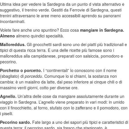
Ultima idea per vedere la Sardegna da un punto d vista alternativo e
suggestivo, il trenino verde. Gestiti da Ferrovie di Sardegna, questi
trenini attraversano le aree meno accessibili aprendo su panorami
incontaminati.
Volete fare anche uno spuntino? Ecco cosa
mangiare in Sardegna.
Almeno
almeno quindici specialità.
Malloreddus.
Gli gnocchetti sardi sono uno dei piatti più tradizionali e
tipici di questa ricca terra. E una delle ricette più famose sono i
malloreddus alla campidanese, preparati con salsiccia, pomodoro e
pecorino.
Porchetto o porcetto.
I “continentali” lo conoscono con il nome
(sbagliato) di
porceddu
. Comunque lo si chiami, la sostanza non
cambia: è un maialino da latte, dal peso inferiore ai cinque chili o di
massimo venti giorni, cotto per diverse ore.
Agnello.
Un’altra delle cose da mangiare assolutamente durante un
viaggio in Sardegna. L’agnello viene preparato in vari modi: in umido
con il finocchietto, al forno, stufato con lo zafferano e il pomodoro, con
i piselli.
Pecorino sardo.
Fate largo a uno dei sapori più tipici e caratteristici di
questa terra: il pecorino sardo, sia fresco che stagionato, è