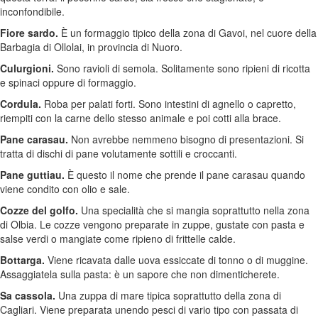
inconfondibile.
Fiore sardo.
È un formaggio tipico della zona di Gavoi, nel cuore della
Barbagia di Ollolai, in provincia di Nuoro.
Culurgioni.
Sono ravioli di semola. Solitamente sono ripieni di ricotta
e spinaci oppure di formaggio.
Cordula.
Roba per palati forti. Sono intestini di agnello o capretto,
riempiti con la carne dello stesso animale e poi cotti alla brace.
Pane carasau.
Non avrebbe nemmeno bisogno di presentazioni. Si
tratta di dischi di pane volutamente sottili e croccanti.
Pane guttiau.
È questo il nome che prende il pane carasau quando
viene condito con olio e sale.
Cozze del golfo.
Una specialità che si mangia soprattutto nella zona
di Olbia. Le cozze vengono preparate in zuppe, gustate con pasta e
salse verdi o mangiate come ripieno di frittelle calde.
Bottarga.
Viene ricavata dalle uova essiccate di tonno o di muggine.
Assaggiatela sulla pasta: è un sapore che non dimenticherete.
Sa cassola.
Una zuppa di mare tipica soprattutto della zona di
Cagliari. Viene preparata unendo pesci di vario tipo con passata di