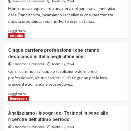
Francesca Devincenzi
Aprile 27, 2024
Monterossa rappresenta una perla nel panorama enologico
della Franciacorta, incarnando l'eccellenza che caratterizza
questa prestigiosa regione. Forte di una storia...
Leggi
Leggi tutto
di
Attualità
più
su
Cinque carriere professionali che stanno
Alla
decollando in Italia negli ultimi anni
scoperta
di
Francesca Devincenzi
Aprile 12, 2024
Monterossa:
Con il continuo sviluppo e l'evoluzione del mondo
un
professionale, alcune carriere si distinguono per la loro
viaggio
crescente domanda e prospettive...
tra
le
Leggi
Leggi tutto
colline
di
Benessere
della
più
Franciacorta
su
Analizziamo i bisogni dei Torinesi in base alle
Cinque
ricerche dell’ultimo periodo
carriere
professionali
Francesca Devincenzi
Aprile 12, 2024