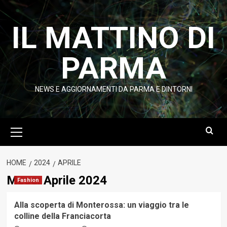
Vai
al
IL MATTINO DI
contenuto
PARMA
NEWS E AGGIORNAMENTI DA PARMA E DINTORNI
Menu
principale
HOME
2024
APRILE
Mese:
Aprile 2024
Fashion
Alla scoperta di Monterossa: un viaggio tra le
colline della Franciacorta