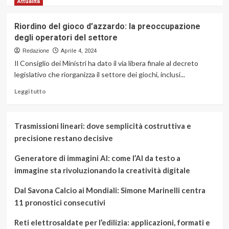
di
Attualità
più
su
Riordino del gioco d’azzardo: la preoccupazione
Associazione
degli operatori del settore
sanitaria:
i
Redazione
Aprile 4, 2024
servizi
Il Consiglio dei Ministri ha dato il via libera finale al decreto
più
legislativo che riorganizza il settore dei giochi, inclusi...
utili
alla
Leggi
Leggi tutto
comunità
di
più
su
Trasmissioni lineari: dove semplicità costruttiva e
Riordino
precisione restano decisive
del
gioco
Generatore di immagini AI: come l’AI da testo a
d’azzardo:
la
immagine sta rivoluzionando la creatività digitale
preoccupazione
degli
Dal Savona Calcio ai Mondiali: Simone Marinelli centra
operatori
11 pronostici consecutivi
del
settore
Reti elettrosaldate per l’edilizia: applicazioni, formati e