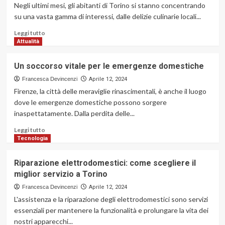
che
Negli ultimi mesi, gli abitanti di Torino si stanno concentrando
stanno
su una vasta gamma di interessi, dalle delizie culinarie locali...
decollando
in
Leggi
Leggi tutto
Italia
di
Attualità
negli
più
ultimi
su
Un soccorso vitale per le emergenze domestiche
anni
Analizziamo
i
Francesca Devincenzi
Aprile 12, 2024
bisogni
Firenze, la città delle meraviglie rinascimentali, è anche il luogo
dei
dove le emergenze domestiche possono sorgere
Torinesi
inaspettatamente. Dalla perdita delle...
in
base
Leggi
Leggi tutto
alle
di
Tecnologia
ricerche
più
dell’ultimo
su
Riparazione elettrodomestici: come scegliere il
periodo
Un
miglior servizio a Torino
soccorso
vitale
Francesca Devincenzi
Aprile 12, 2024
per
L'assistenza e la riparazione degli elettrodomestici sono servizi
le
essenziali per mantenere la funzionalità e prolungare la vita dei
emergenze
nostri apparecchi...
domestiche