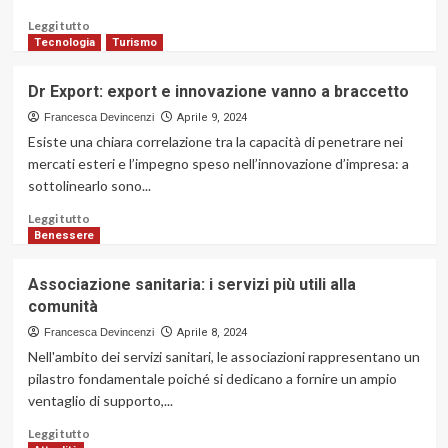
Leggi
Leggi tutto
di
Tecnologia
Turismo
più
su
Dr Export: export e innovazione vanno a braccetto
Riparazione
elettrodomestici:
Francesca Devincenzi
Aprile 9, 2024
come
Esiste una chiara correlazione tra la capacità di penetrare nei
scegliere
mercati esteri e l’impegno speso nell’innovazione d’impresa: a
il
sottolinearlo sono...
miglior
servizio
Leggi
Leggi tutto
a
di
Benessere
Torino
più
su
Associazione sanitaria: i servizi più utili alla
Dr
comunità
Export:
export
Francesca Devincenzi
Aprile 8, 2024
e
Nell'ambito dei servizi sanitari, le associazioni rappresentano un
innovazione
pilastro fondamentale poiché si dedicano a fornire un ampio
vanno
ventaglio di supporto,...
a
braccetto
Leggi
Leggi tutto