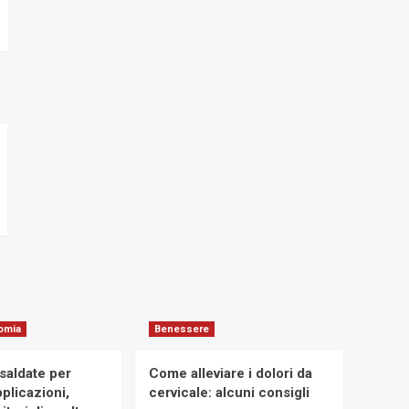
omia
Benessere
osaldate per
Come alleviare i dolori da
applicazioni,
cervicale: alcuni consigli