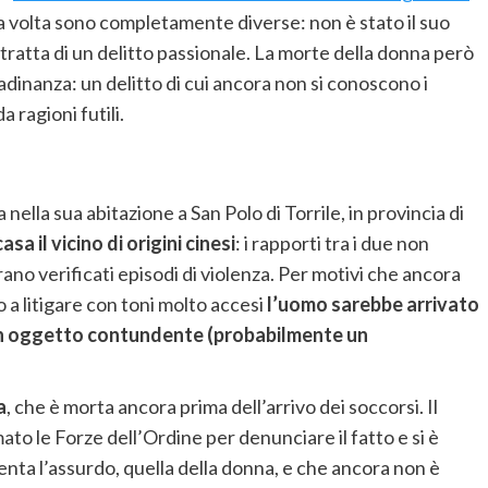
ta volta sono completamente diverse: non è stato il suo
ratta di un delitto passionale. La morte della donna però
adinanza: un delitto di cui ancora non si conoscono i
 ragioni futili.
ella sua abitazione a San Polo di Torrile, in provincia di
sa il vicino di origini cinesi
: i rapporti tra i due non
rano verificati episodi di violenza. Per motivi che ancora
o a litigare con toni molto accesi
l’uomo sarebbe arrivato
 un oggetto contundente (probabilmente un
a
, che è morta ancora prima dell’arrivo dei soccorsi. Il
mato le Forze dell’Ordine per denunciare il fatto e si è
nta l’assurdo, quella della donna, e che ancora non è