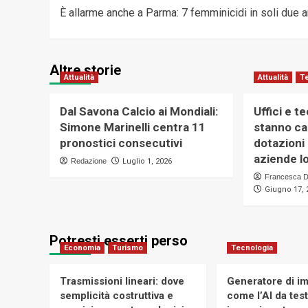
È allarme anche a Parma: 7 femminicidi in soli due a
articolo
Altre storie
Attualità
Attualità
T
Dal Savona Calcio ai Mondiali:
Uffici e t
Simone Marinelli centra 11
stanno ca
pronostici consecutivi
dotazioni
aziende lo
Redazione
Luglio 1, 2026
Francesca D
Giugno 17, 
Potresti esserti perso
Economia
Turismo
Tecnologia
Trasmissioni lineari: dove
Generatore di im
semplicità costruttiva e
come l’AI da tes