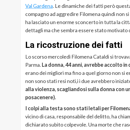
Val Gardena
. Le dinamiche dei fatti però ques
compagno ad aggredire Filomena quindi non si t
ha lasciato un enorme sconcerto in tutta la citt
dettagli ma che sembra essere stato motivato da
La ricostruzione dei fatti
Lo scorso mercoledì Filomena Cataldi si trovava n
Parma.
La donna, 44 anni, avrebbe accolto in ca
erano dei migliori ma fino a quel giorno non si e
non sono stati resi noti,i i due avrebbero iniziat
alla violenza, scagliandosi sulla donna con
posacenere).
I colpi alla testa sono stati letali per Filomen
vicino di casa, responsabile del delitto, ha chia
dichiarato subito colpevole. Una morte che rase