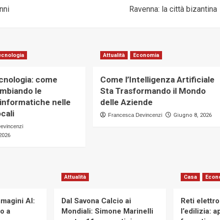
nni
Ravenna: la città bizantina
ecnologia
Attualità
Economia
ecnologia: come
Come l’Intelligenza Artificiale
mbiando le
Sta Trasformando il Mondo
 informatiche nelle
delle Aziende
cali
Francesca Devincenzi
Giugno 8, 2026
evincenzi
2026
Attualità
Casa
Econ
magini AI:
Dal Savona Calcio ai
Reti elettr
to a
Mondiali: Simone Marinelli
l’edilizia: 