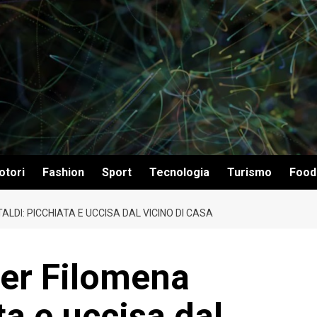
otori
Fashion
Sport
Tecnologia
Turismo
Food
LDI: PICCHIATA E UCCISA DAL VICINO DI CASA
per Filomena
ta e uccisa dal