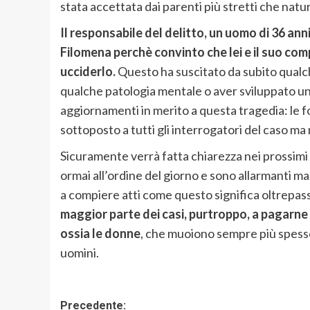
stata accettata dai parenti più stretti che natu
Il responsabile del delitto, un uomo di 36 anni
Filomena perchè convinto che lei e il suo co
ucciderlo.
Questo ha suscitato da subito qualc
qualche patologia mentale o aver sviluppato una
aggiornamenti in merito a questa tragedia: le f
sottoposto a tutti gli interrogatori del caso m
Sicuramente verrà fatta chiarezza nei prossimi
ormai all’ordine del giorno e sono allarmanti ma 
a compiere atti come questo significa oltrepass
maggior parte dei casi, purtroppo, a pagarn
ossia le donne
, che muoiono sempre più spesso
uomini.
Navigazione
Precedente: