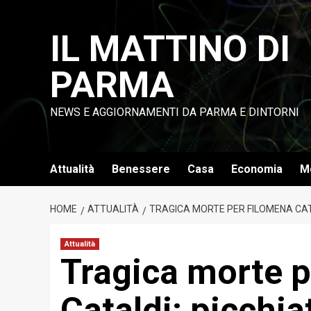
Vai
al
IL MATTINO DI
contenuto
PARMA
NEWS E AGGIORNAMENTI DA PARMA E DINTORNI
Attualità
Benessere
Casa
Economia
M
HOME
ATTUALITÀ
TRAGICA MORTE PER FILOMENA CATA
Attualità
Tragica morte 
Cataldi: picchia