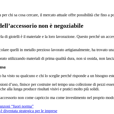
a per chi sa cosa cercare, il mercato attuale offre possibilità che fino 
dell’accessorio non è negoziabile
 di gioielli è il materiale e la loro lavorazione. Questo perché un acces
icolare quelli in metallo prezioso lavorato artigianalmente, ha trovato u
ato utilizzando materiali di prima qualità dura, non si ossida, non lascia
 usa
lo ha visto su qualcuno e chi lo sceglie perché risponde a un bisogno est
asioni d’uso, finisce per costruire nel tempo una collezione di pezzi e
he alla lunga produce risultati visivi e pratici molto più solidi.
 all’accessorio non come capriccio ma come investimento nel proprio modo
canzoni “fuori norma”
è diventata strategica per le imprese