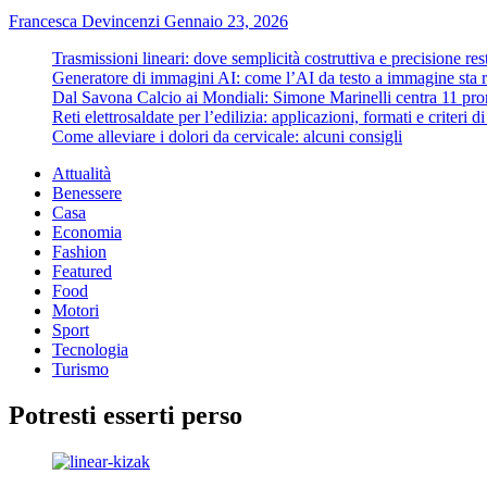
Francesca Devincenzi
Gennaio 23, 2026
Trasmissioni lineari: dove semplicità costruttiva e precisione re
Generatore di immagini AI: come l’AI da testo a immagine sta ri
Dal Savona Calcio ai Mondiali: Simone Marinelli centra 11 pron
Reti elettrosaldate per l’edilizia: applicazioni, formati e criteri 
Come alleviare i dolori da cervicale: alcuni consigli
Attualità
Benessere
Casa
Economia
Fashion
Featured
Food
Motori
Sport
Tecnologia
Turismo
Potresti esserti perso