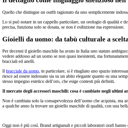
Quello che distingue un outfit ragionato da uno semplicemente indossat
Lo si può notare in un cappello particolare, un orologio di qualità e de
precisa, funziona solo se dosata, se non è esibizione ma espressione.
Gioielli da uomo: da tabù culturale a scelt
Per decenni il gioiello maschile ha avuto in Italia uno statuto ambiguo:
vedere addosso ad un uomo se non quasi inesistenti, ma fortunatamente 
bracciali ed anelli.
Il
bracciale da uomo
, in particolare, si è ritagliato uno spazio intere
riesce ad essere indossato sia su un abito elegante quanto su una semplic
stesso impegno estetico dell’oro, che esige contesti più definiti.
Il mercato degli accessori maschili: cosa è cambiato negli ultimi a
Non è cambiata solo la consapevolezza dell’uomo che acquista, ma an
a qualche anno fa trovare un gioiello maschile di qualità, con una bell
Oggi non è più così. Brand artigianali e piccoli laboratori orafi hanno