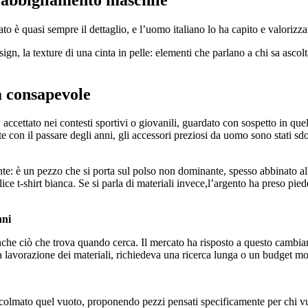
o è quasi sempre il dettaglio, e l’uomo italiano lo ha capito e valorizz
sign, la texture di una cinta in pelle: elementi che parlano a chi sa asco
a consapevole
 accettato nei contesti sportivi o giovanili, guardato con sospetto in que
con il passare degli anni, gli accessori preziosi da uomo sono stati sdog
ssante: è un pezzo che si porta sul polso non dominante, spesso abbinato a
e t-shirt bianca. Se si parla di materiali invece,l’argento ha preso piede
nni
che ciò che trova quando cerca. Il mercato ha risposto a questo cambia
a lavorazione dei materiali, richiedeva una ricerca lunga o un budget mol
 colmato quel vuoto, proponendo pezzi pensati specificamente per chi vuo