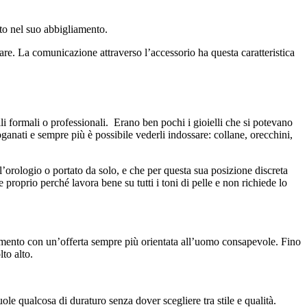
ato nel suo abbigliamento.
ltare. La comunicazione attraverso l’accessorio ha questa caratteristica
lli formali o professionali. Erano ben pochi i gioielli che si potevano
anati e sempre più è possibile vederli indossare: collane, orecchini,
ll’orologio o portato da solo, e che per questa sua posizione discreta
 proprio perché lavora bene su tutti i toni di pelle e non richiede lo
mento con un’offerta sempre più orientata all’uomo consapevole. Fino
to alto.
le qualcosa di duraturo senza dover scegliere tra stile e qualità.