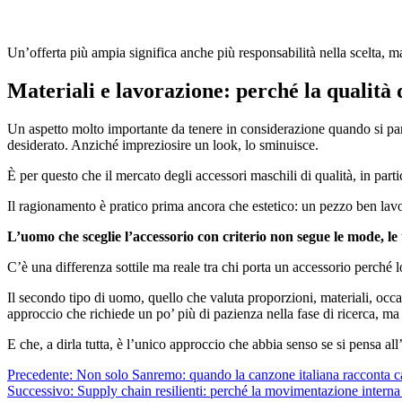
Un’offerta più ampia significa anche più responsabilità nella scelta, m
Materiali e lavorazione: perché la qualità 
Un aspetto molto importante da tenere in considerazione quando si parla
desiderato. Anziché impreziosire un look, lo sminuisce.
È per questo che il mercato degli accessori maschili di qualità, in part
Il ragionamento è pratico prima ancora che estetico: un pezzo ben lavor
L’uomo che sceglie l’accessorio con criterio non segue le mode, le
C’è una differenza sottile ma reale tra chi porta un accessorio perché 
Il secondo tipo di uomo, quello che valuta proporzioni, materiali, occ
approccio che richiede un po’ più di pazienza nella fase di ricerca, ma c
E che, a dirla tutta, è l’unico approccio che abbia senso se si pensa
Navigazione
Precedente:
Non solo Sanremo: quando la canzone italiana racconta 
Successivo:
Supply chain resilienti: perché la movimentazione interna 