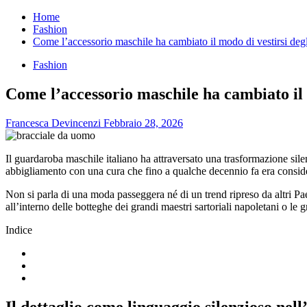
per:
Home
Fashion
Come l’accessorio maschile ha cambiato il modo di vestirsi degli
Fashion
Come l’accessorio maschile ha cambiato il m
Francesca Devincenzi
Febbraio 28, 2026
Il guardaroba maschile italiano ha attraversato una trasformazione sil
abbigliamento con una cura che fino a qualche decennio fa era conside
Non si parla di una moda passeggera né di un trend ripreso da altri P
all’interno delle botteghe dei grandi maestri sartoriali napoletani o le 
Indice
Il dettaglio come linguaggio silenzioso nel