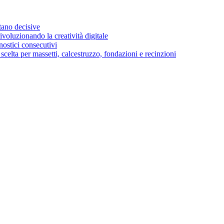
stano decisive
voluzionando la creatività digitale
ostici consecutivi
di scelta per massetti, calcestruzzo, fondazioni e recinzioni