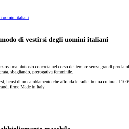
 uomini italiani
odo di vestirsi degli uomini italiani
enziosa ma piuttosto concreta nel corso del tempo: senza grandi proclami,
rata, sbagliando, prerogativa femminile.
aesi, bensì di un cambiamento che affonda le radici in una cultura al 10
grandi firme Made in Italy.
l’abbigliamento maschile