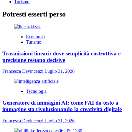
Turismo
Potresti esserti perso
Economia
Turismo
Trasmissioni lineari: dove semplicità costruttiva e
precisione restano decisive
Francesca Devincenzi
Luglio 31, 2026
Tecnologia
Generatore di immagini AI: come l’AI da testo a
immagine sta rivoluzionando la creatività digitale
Francesca Devincenzi
Luglio 31, 2026