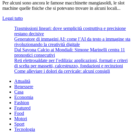
favoriscono
Per alcuni sono ancora le famose macchinette mangiasoldi, le slot
i
machine quelle fisiche che si potevano trovare in alcuni locali...
casinò
Leggi
Leggi tutto
certificati
di
AAMS
Trasmissioni lineari: dove semplicità costruttiva e precisione
più
e
restano decisive
su
gioco
Generatore di immagini AI: come l’AI da testo a immagine sta
Come
illegale
rivoluzionando la creatività digitale
è
Dal Savona Calcio ai Mondiali: Simone Marinelli centra 11
cambiato
pronostici consecutivi
il
Reti elettrosaldate per l’edilizia: applicazioni, formati e criteri
mondo
di scelta per massetti, calcestruzzo, fondazioni e recinzioni
delle
Come alleviare i dolori da cervicale: alcuni consigli
Slot
Machine
Attualità
Benessere
Casa
Economia
Fashion
Featured
Food
Motori
Sport
Tecnologia