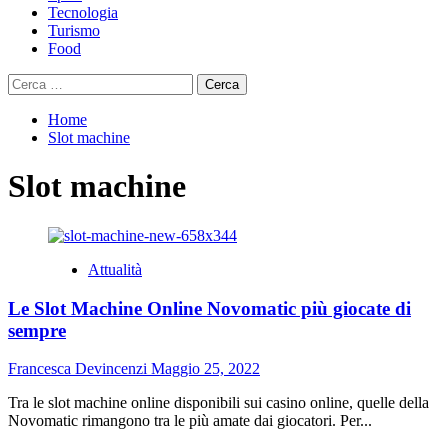
Tecnologia
Turismo
Food
Ricerca
per:
Home
Slot machine
Slot machine
Attualità
Le Slot Machine Online Novomatic più giocate di
sempre
Francesca Devincenzi
Maggio 25, 2022
Tra le slot machine online disponibili sui casino online, quelle della
Novomatic rimangono tra le più amate dai giocatori. Per...