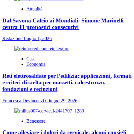
Attualità
Dal Savona Calcio ai Mondiali: Simone Marinelli
centra 11 pronostici consecutivi
Redazione
Luglio 1, 2026
Casa
Economia
Reti elettrosaldate per l’edilizia: applicazioni, formati
e criteri di scelta per massetti, calcestruzzo,
fondazioni e recinzioni
Francesca Devincenzi
Giugno 29, 2026
Benessere
Come alleviare i dolori da cervicale: alcuni consigli