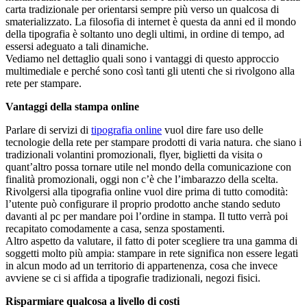
carta tradizionale per orientarsi sempre più verso un qualcosa di
smaterializzato. La filosofia di internet è questa da anni ed il mondo
della tipografia è soltanto uno degli ultimi, in ordine di tempo, ad
essersi adeguato a tali dinamiche.
Vediamo nel dettaglio quali sono i vantaggi di questo approccio
multimediale e perché sono così tanti gli utenti che si rivolgono alla
rete per stampare.
Vantaggi della stampa online
Parlare di servizi di
tipografia online
vuol dire fare uso delle
tecnologie della rete per stampare prodotti di varia natura. che siano i
tradizionali volantini promozionali, flyer, biglietti da visita o
quant’altro possa tornare utile nel mondo della comunicazione con
finalità promozionali, oggi non c’è che l’imbarazzo della scelta.
Rivolgersi alla tipografia online vuol dire prima di tutto comodità:
l’utente può configurare il proprio prodotto anche stando seduto
davanti al pc per mandare poi l’ordine in stampa. Il tutto verrà poi
recapitato comodamente a casa, senza spostamenti.
Altro aspetto da valutare, il fatto di poter scegliere tra una gamma di
soggetti molto più ampia: stampare in rete significa non essere legati
in alcun modo ad un territorio di appartenenza, cosa che invece
avviene se ci si affida a tipografie tradizionali, negozi fisici.
Risparmiare qualcosa a livello di costi