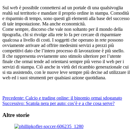
Sul web è possibile connettersi ad un portale di una qualsivoglia
realtà sul territorio e mandare il proprio ordine in stampa. Comodità
e risparmio di tempo, sono questi gli elementi alla base del successo
di tale impostazione. Ma anche economicità.
Come sempre, discorso che vale non soltanto per il mondo della
tipografia, chi si rivolge alla rete lo fa per cercare di risparmiare
qualcosa a livello di costi. I soggetti che operano in rete possono
ovviamente arrivare ad offrire medesimi servizi a prezzi più
competitivi dato che l’intero processo di lavorazione è più snello.
Il che rappresenta ovviamente uno stimolo ulteriore per l’utente
finale che ormai tende ad orientarsi sempre più verso il web per i
servizi di stampa. Ciò anche in virtù del ricambio generazionale cui
si sta assistendo, con le nuove leve sempre più decise ad utilizzare il
web ed i suoi strumenti per qualsiasi azione quotidiana.
Navigazione
Precedente:
Calcio e trading online: il binomio ormai sdoganato
Successivo:
Scatola nera per auto: cos’è e a che cosa serve?
articolo
Altre storie