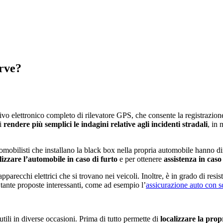
erve?
ivo elettronico completo di rilevatore GPS, che consente la registrazione 
di
rendere più semplici le indagini relative agli incidenti stradali
, in
mobilisti che installano la black box nella propria automobile hanno dirit
lizzare l’automobile in caso di furto
e per ottenere
assistenza in caso
ri apparecchi elettrici che si trovano nei veicoli. Inoltre, è in grado di r
 tante proposte interessanti, come ad esempio l’
assicurazione auto con s
tili in diverse occasioni. Prima di tutto permette di
localizzare la pro