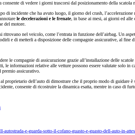
ia consente di vedere i giorni trascorsi dal posizionamento della scatola
 tipo di incidente che ha avuto luogo, il giorno del crash, l’accelerazione
 annotare
le decelerazioni e le frenate
, in base ai mesi, ai giorni ed all
ne del motore.
i ritrovano nel veicolo, come l’entrata in funzione dell’airbag. Un aspet
irli e di metterli a disposizione delle compagnie assicurative, al fine d
ere le compagnie di assicurazione grazie all’installazione delle scatole 
atti, le informazioni relative alle vetture possono essere valutate solo in 
il premio assicurativo.
al proprietario dell’auto di dimostrare che il proprio modo di guidare è 
cidente, consente di ricostruire la dinamica esatta, mentre in caso di fur
i