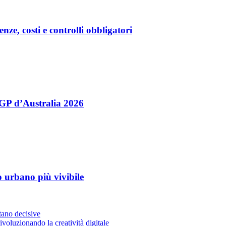
nze, costi e controlli obbligatori
l GP d’Australia 2026
ro urbano più vivibile
stano decisive
voluzionando la creatività digitale