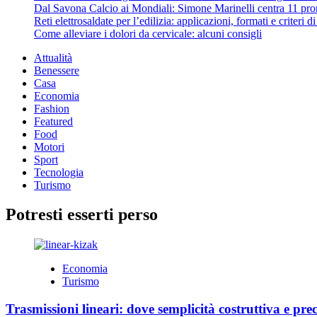
Dal Savona Calcio ai Mondiali: Simone Marinelli centra 11 pron
Reti elettrosaldate per l’edilizia: applicazioni, formati e criteri 
Come alleviare i dolori da cervicale: alcuni consigli
Attualità
Benessere
Casa
Economia
Fashion
Featured
Food
Motori
Sport
Tecnologia
Turismo
Potresti esserti perso
Economia
Turismo
Trasmissioni lineari: dove semplicità costruttiva e prec