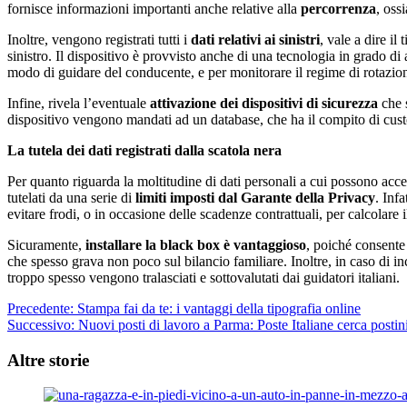
fornisce informazioni importanti anche relative alla
percorrenza
, oss
Inoltre, vengono registrati tutti i
dati relativi ai sinistri
, vale a dire il
sinistro. Il dispositivo è provvisto anche di una tecnologia in grado di
modo di guidare del conducente, e per monitorare il regime di rotazio
Infine, rivela l’eventuale
attivazione dei dispositivi di sicurezza
che s
dispositivo vengono mandati ad un database, che ha il compito di custod
La tutela dei dati registrati dalla scatola nera
Per quanto riguarda la moltitudine di dati personali a cui possono acced
tutelati da una serie di
limiti imposti dal Garante della Privacy
. Inf
evitare frodi, o in occasione delle scadenze contrattuali, per calcolare 
Sicuramente,
installare la black box è vantaggioso
, poiché consente 
che spesso grava non poco sul bilancio familiare. Inoltre, in caso di in
troppo spesso vengono tralasciati e sottovalutati dai guidatori italiani.
Navigazione
Precedente:
Stampa fai da te: i vantaggi della tipografia online
Successivo:
Nuovi posti di lavoro a Parma: Poste Italiane cerca postin
articolo
Altre storie