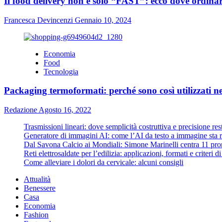
Il food delivery non è solo “FAST”: ecco dove ordinare 
Francesca Devincenzi
Gennaio 10, 2024
Economia
Food
Tecnologia
Packaging termoformati: perché sono così utilizzati ne
Redazione
Agosto 16, 2022
Trasmissioni lineari: dove semplicità costruttiva e precisione re
Generatore di immagini AI: come l’AI da testo a immagine sta ri
Dal Savona Calcio ai Mondiali: Simone Marinelli centra 11 pron
Reti elettrosaldate per l’edilizia: applicazioni, formati e criteri 
Come alleviare i dolori da cervicale: alcuni consigli
Attualità
Benessere
Casa
Economia
Fashion