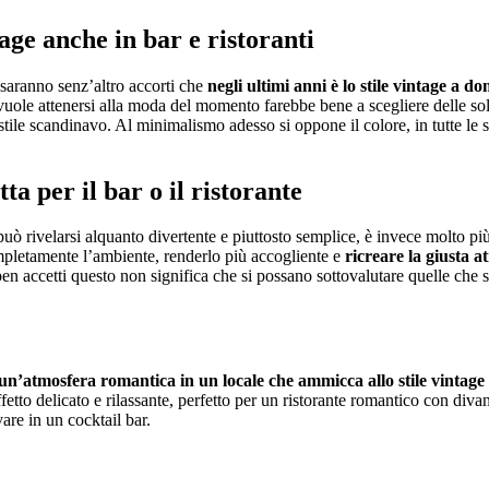
tage anche in bar e ristoranti
si saranno senz’altro accorti che
negli ultimi anni è lo stile vintage a d
vuole attenersi alla moda del momento farebbe bene a scegliere delle sol
tile scandinavo. Al minimalismo adesso si oppone il colore, in tutte le s
a per il bar o il ristorante
a può rivelarsi alquanto divertente e piuttosto semplice, è invece molto p
ompletamente l’ambiente, renderlo più accogliente e
ricreare la giusta a
i ben accetti questo non significa che si possano sottovalutare quelle ch
un’atmosfera romantica in un locale che ammicca allo stile vintage
 effetto delicato e rilassante, perfetto per un ristorante romantico con di
are in un cocktail bar.