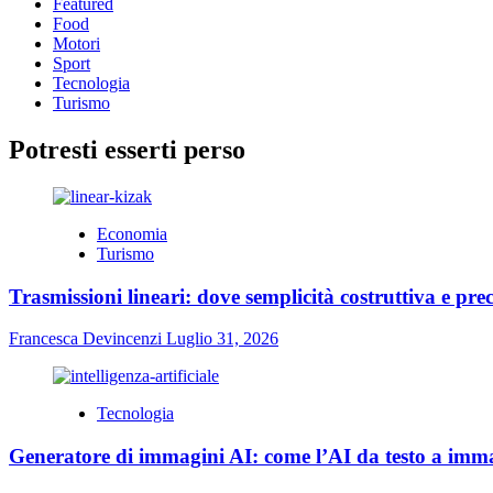
Featured
Food
Motori
Sport
Tecnologia
Turismo
Potresti esserti perso
Economia
Turismo
Trasmissioni lineari: dove semplicità costruttiva e prec
Francesca Devincenzi
Luglio 31, 2026
Tecnologia
Generatore di immagini AI: come l’AI da testo a immag