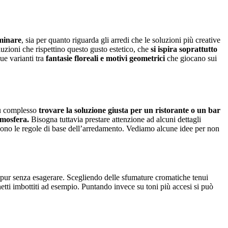
ominare
, sia per quanto riguarda gli arredi che le soluzioni più creative
uzioni che rispettino questo gusto estetico, che
si ispira soprattutto
ue varianti tra
fantasie floreali e motivi geometrici
che giocano sui
iù complesso
trovare la soluzione giusta per un ristorante o un bar
tmosfera.
Bisogna tuttavia prestare attenzione ad alcuni dettagli
e sono le regole di base dell’arredamento. Vediamo alcune idee per non
pur senza esagerare. Scegliendo delle sfumature cromatiche tenui
vanetti imbottiti ad esempio. Puntando invece su toni più accesi si può