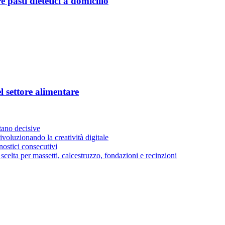
pasti dietetici a domicilio
l settore alimentare
stano decisive
voluzionando la creatività digitale
ostici consecutivi
di scelta per massetti, calcestruzzo, fondazioni e recinzioni