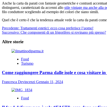
Anche la carta da parati con fantasie geometriche e contrasti accentua
distinguersi, caratterizzati da accenni allo
stile vintage ma anche alla p
filo conduttore scegliendo ad esempio dei colori che siano simili.
Quel che è certo è che la tendenza attuale vede la carta da parati come e
Navigazione
Precedente:
Trattamenti estetici: ecco cosa preferisce l’uomo!
Successivo:
Che componenti di un frigorifero si rovinano più spesso?
articolo
Altre storie
Food
Turismo
Come raggiungere Parma dalle isole e cosa visitare in 
Francesca Devincenzi
Gennaio 11, 2024
Food