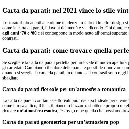
Carta da parati: nel 2021 vince lo stile vin
I ristoratori più attenti alle ultime tendenze in fatto di interior design 
come la carta da parati, il layout del menù e via dicendo. Chi dunque 
agli anni ‘70 e ‘80
e si contrappone in modo netto all’ormai superato s
contrasti.
Carta da parati: come trovare quella perfett
Se scegliere la carta da parati perfetta per un locale di nuova apertur
già arredati. Cambiando il colore delle pareti è possibile rinnovare c
quando si sceglie la carta da parati, in quanto se i contrasti sono ogg
sbagliare.
Carta da parati floreale per un’atmosfera romantica
La carta da pareti con fantasie floreali può rivelarsi l’ideale per creare
come il rosa antico, il lilla, il bianco o l’azzurro si ottiene proprio un
ricreare
un’atmosfera esotica
, festosa, come quella che possiamo trov
Carta da parati geometrica per un’atmosfera pop