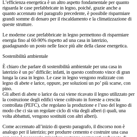
L’efficienza energetica è un altro aspetto fondamentale per quanto
riguarda le case prefabbricate in legno, poiché, grazie anche a
quanto accennato nel paragrafo precedente, è possibile risparmiare
grandi somme di denaro per il riscaldamento e la climatizzazione di
queste strutture.
Le moderne case prefabbricate in legno permettono di risparmiare
energia fino al 60-90% rispetto ad una casa in laterizio,
guadagnando un posto nelle fasce più alte della classe energetica.
Sostenibilità ambientale
È chiaro che parlare di sostenibilità ambientale per una casa in
laterizio è un po’ difficile; infatti, in questo confronto vince di gran
lunga la casa in legno. Le case in legno vengono realizzate con
legno di abete e larice, oppure, per soluzioni un po’ più scarse, con
pino.
Gli alberi di abete o larice da cui viene ricavato il legno utilizzato per
la costruzione degli edifici viene coltivato in foreste a crescita
controllata (PEFC), che regolano la produzione e l’uso del legno di
modo che ci sia un regolare ciclo di vita degli alberi (i quali, una
volta abbattuti, vengono sostituiti con altri alberi).
Come accennato all’inizio di questo paragrafo, il discorso non è
analogo per il laterizio; per produrre cemento e costruire una casa