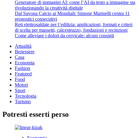
Generatore di immagini AI: come l’AI da testo a immagine sta
rivoluzionando la creatività digitale
Dal Savona Calcio ai Mondiali: Simone Marinelli centra 11
pronostici consecutivi
Reti elettrosaldate per l’edilizia: applicazioni, formati e criteri
di scelta per massetti, calcestruzzo, fondazioni e recinzioni
Come alleviare i dolori da cervicale: alcuni consigli
Attualità
Benessere
Casa
Economia
Fashion
Featured
Food
Motori
Sport
Tecnologia
Turismo
Potresti esserti perso
Economia