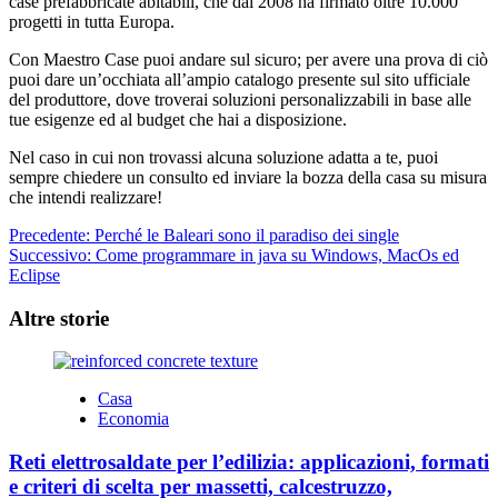
case prefabbricate abitabili, che dal 2008 ha firmato oltre 10.000
progetti in tutta Europa.
Con Maestro Case puoi andare sul sicuro; per avere una prova di ciò
puoi dare un’occhiata all’ampio catalogo presente sul sito ufficiale
del produttore, dove troverai soluzioni personalizzabili in base alle
tue esigenze ed al budget che hai a disposizione.
Nel caso in cui non trovassi alcuna soluzione adatta a te, puoi
sempre chiedere un consulto ed inviare la bozza della casa su misura
che intendi realizzare!
Navigazione
Precedente:
Perché le Baleari sono il paradiso dei single
Successivo:
Come programmare in java su Windows, MacOs ed
articolo
Eclipse
Altre storie
Casa
Economia
Reti elettrosaldate per l’edilizia: applicazioni, formati
e criteri di scelta per massetti, calcestruzzo,