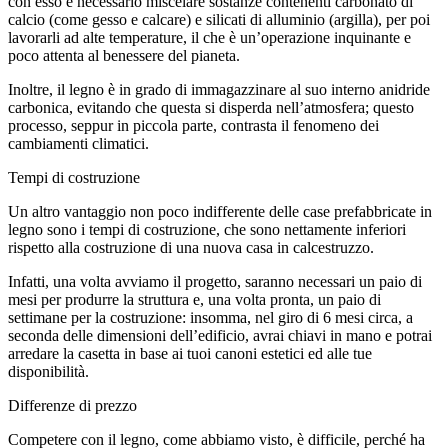
con esso è necessario miscelare sostanze contenenti carbonato di
calcio (come gesso e calcare) e silicati di alluminio (argilla), per poi
lavorarli ad alte temperature, il che è un’operazione inquinante e
poco attenta al benessere del pianeta.
Inoltre, il legno è in grado di immagazzinare al suo interno anidride
carbonica, evitando che questa si disperda nell’atmosfera; questo
processo, seppur in piccola parte, contrasta il fenomeno dei
cambiamenti climatici.
Tempi di costruzione
Un altro vantaggio non poco indifferente delle case prefabbricate in
legno sono i tempi di costruzione, che sono nettamente inferiori
rispetto alla costruzione di una nuova casa in calcestruzzo.
Infatti, una volta avviamo il progetto, saranno necessari un paio di
mesi per produrre la struttura e, una volta pronta, un paio di
settimane per la costruzione: insomma, nel giro di 6 mesi circa, a
seconda delle dimensioni dell’edificio, avrai chiavi in mano e potrai
arredare la casetta in base ai tuoi canoni estetici ed alle tue
disponibilità.
Differenze di prezzo
Competere con il legno, come abbiamo visto, è difficile, perché ha