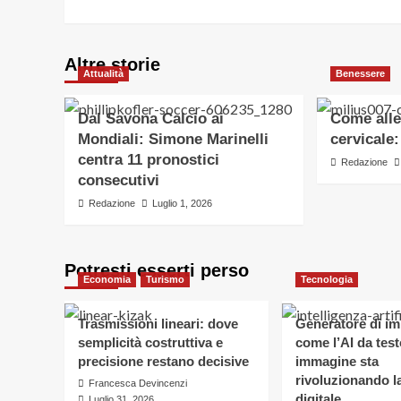
Altre storie
Attualità
Benessere
Dal Savona Calcio ai
Come allev
Mondiali: Simone Marinelli
cervicale:
centra 11 pronostici
Redazione
consecutivi
Redazione
Luglio 1, 2026
Potresti esserti perso
Economia
Turismo
Tecnologia
Trasmissioni lineari: dove
Generatore di im
semplicità costruttiva e
come l’AI da test
precisione restano decisive
immagine sta
rivoluzionando la
Francesca Devincenzi
digitale
Luglio 31, 2026