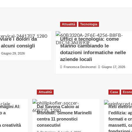
Attualità
Tecnologia
iare i dolori da
Uffici e tecnologia: come
 alcuni consigli
stanno cambiando le
dotazioni informatiche nelle
Giugno 29, 2026
aziende locali
Francesca Devincenzi
Giugno 17, 2026
Attualità
Casa
Econ
magini AI:
Dal Savona Calcio ai
Reti elettr
o a
Mondiali: Simone Marinelli
l’edilizia: 
centra 11 pronostici
formati e cr
 creatività
consecutivi
massetti, c
fondazioni 