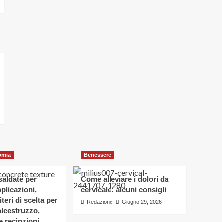
omia
Benessere
osaldate per
Come alleviare i dolori da
applicazioni,
cervicale: alcuni consigli
iteri di scelta per
Redazione
Giugno 29, 2026
alcestruzzo,
e recinzioni