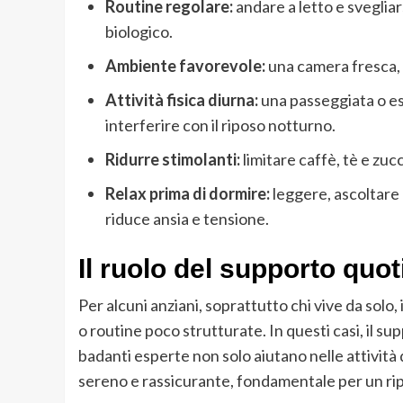
Routine regolare:
andare a letto e svegliars
biologico.
Ambiente favorevole:
una camera fresca, s
Attività fisica diurna:
una passeggiata o ese
interferire con il riposo notturno.
Ridurre stimolanti:
limitare caffè, tè e zuc
Relax prima di dormire:
leggere, ascoltare 
riduce ansia e tensione.
Il ruolo del supporto quo
Per alcuni anziani, soprattutto chi vive da solo
o routine poco strutturate. In questi casi, il su
badanti esperte non solo aiutano nelle attivit
sereno e rassicurante, fondamentale per un rip