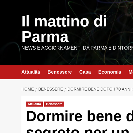
Vai
al
Il mattino di
contenuto
Parma
NEWS E AGGIORNAMENTI DA PARMA E DINTOR
Attualità
Benessere
Casa
Economia
M
HOME
BENESSERE
DORMIRE BENE DOPO I 70 ANNI
Attualità
Benessere
Dormire bene do
segreto per un