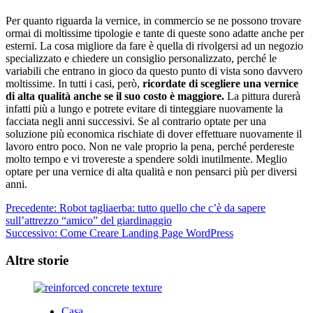
Per quanto riguarda la vernice, in commercio se ne possono trovare
ormai di moltissime tipologie e tante di queste sono adatte anche per
esterni. La cosa migliore da fare è quella di rivolgersi ad un negozio
specializzato e chiedere un consiglio personalizzato, perché le
variabili che entrano in gioco da questo punto di vista sono davvero
moltissime. In tutti i casi, però,
ricordate di scegliere una vernice
di alta qualità anche se il suo costo è maggiore.
La pittura durerà
infatti più a lungo e potrete evitare di tinteggiare nuovamente la
facciata negli anni successivi. Se al contrario optate per una
soluzione più economica rischiate di dover effettuare nuovamente il
lavoro entro poco. Non ne vale proprio la pena, perché perdereste
molto tempo e vi trovereste a spendere soldi inutilmente. Meglio
optare per una vernice di alta qualità e non pensarci più per diversi
anni.
Navigazione
Precedente:
Robot tagliaerba: tutto quello che c’è da sapere
sull’attrezzo “amico” del giardinaggio
articolo
Successivo:
Come Creare Landing Page WordPress
Altre storie
Casa