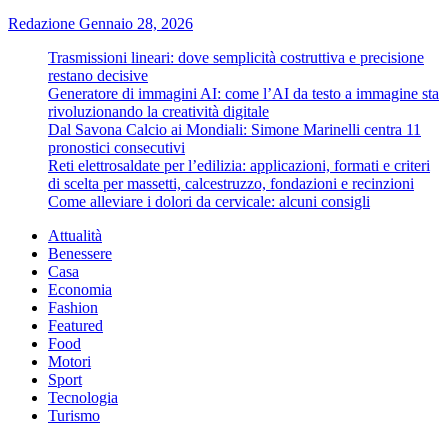
Redazione
Gennaio 28, 2026
Trasmissioni lineari: dove semplicità costruttiva e precisione
restano decisive
Generatore di immagini AI: come l’AI da testo a immagine sta
rivoluzionando la creatività digitale
Dal Savona Calcio ai Mondiali: Simone Marinelli centra 11
pronostici consecutivi
Reti elettrosaldate per l’edilizia: applicazioni, formati e criteri
di scelta per massetti, calcestruzzo, fondazioni e recinzioni
Come alleviare i dolori da cervicale: alcuni consigli
Attualità
Benessere
Casa
Economia
Fashion
Featured
Food
Motori
Sport
Tecnologia
Turismo