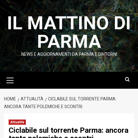
Vai
al
IL MATTINO DI
contenuto
PARMA
NEWS E AGGIORNAMENTI DA PARMA E DINTORNI
Menu
principale
HOME
ATTUALITÀ
CICLABILE SUL TORRENTE PARMA:
ANCORA TANTE POLEMICHE E SCONTRI
Attualità
Ciclabile sul torrente Parma: ancora