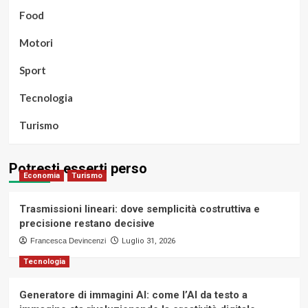
Food
Motori
Sport
Tecnologia
Turismo
Potresti esserti perso
Economia
Turismo
Trasmissioni lineari: dove semplicità costruttiva e
precisione restano decisive
Francesca Devincenzi
Luglio 31, 2026
Tecnologia
Generatore di immagini AI: come l’AI da testo a