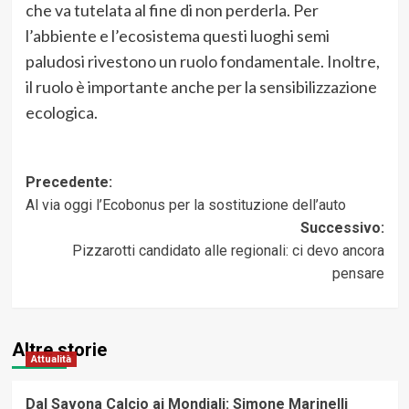
che va tutelata al fine di non perderla. Per
l’abbiente e l’ecosistema questi luoghi semi
paludosi rivestono un ruolo fondamentale. Inoltre,
il ruolo è importante anche per la sensibilizzazione
ecologica.
Navigazione
Precedente:
Al via oggi l’Ecobonus per la sostituzione dell’auto
articolo
Successivo:
Pizzarotti candidato alle regionali: ci devo ancora
pensare
Altre storie
Attualità
Dal Savona Calcio ai Mondiali: Simone Marinelli