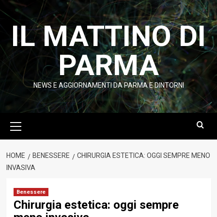
Vai
al
IL MATTINO DI
contenuto
PARMA
NEWS E AGGIORNAMENTI DA PARMA E DINTORNI
Menu
principale
HOME
BENESSERE
CHIRURGIA ESTETICA: OGGI SEMPRE MENO
INVASIVA
Benessere
Chirurgia estetica: oggi sempre