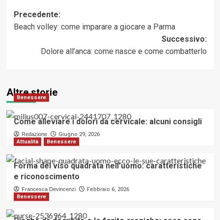
Navigazione
Precedente:
Beach volley: come imparare a giocare a Parma
articolo
Successivo:
Dolore all’anca: come nasce e come combatterlo
Altre storie
Benessere
Come alleviare i dolori da cervicale: alcuni consigli
Redazione
Giugno 29, 2026
Attualità
Benessere
Forma del viso quadrata nell’uomo: caratteristiche
e riconoscimento
Francesca Devincenzi
Febbraio 6, 2026
Benessere