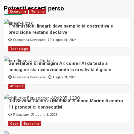
Potresti esserti perso
Economia
Turismo
Trasmissioni lineari: dove semplicità costruttiva e
precisione restano decisive
Francesca Devincenzi
Luglio 31, 2026
Tecnologia
Generatore di immagini AI: come l’AI da testo a
immagine sta rivoluzionando la creatività digitale
Francesca Devincenzi
Luglio 31, 2026
Attualità
Dal Savona Calcio ai Mondiali: Simone Marinelli centra
11 pronostici consecutivi
Redazione
Luglio 1, 2026
Casa
Economia