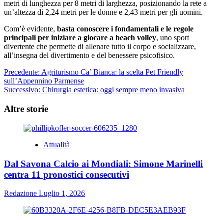
metri di lunghezza per 8 metri di larghezza, posizionando la rete a
un’altezza di 2,24 metri per le donne e 2,43 metri per gli uomini.
Com’è evidente,
basta conoscere i fondamentali e le regole
principali per iniziare a giocare a beach volley
, uno sport
divertente che permette di allenare tutto il corpo e socializzare,
all’insegna del divertimento e del benessere psicofisico.
Navigazione
Precedente:
Agriturismo Ca’ Bianca: la scelta Pet Friendly
sull’Appennino Parmense
articolo
Successivo:
Chirurgia estetica: oggi sempre meno invasiva
Altre storie
Attualità
Dal Savona Calcio ai Mondiali: Simone Marinelli
centra 11 pronostici consecutivi
Redazione
Luglio 1, 2026