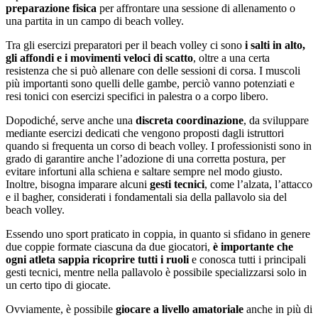
preparazione fisica
per affrontare una sessione di allenamento o
una partita in un campo di beach volley.
Tra gli esercizi preparatori per il beach volley ci sono
i salti in alto,
gli affondi e i movimenti veloci di scatto
, oltre a una certa
resistenza che si può allenare con delle sessioni di corsa. I muscoli
più importanti sono quelli delle gambe, perciò vanno potenziati e
resi tonici con esercizi specifici in palestra o a corpo libero.
Dopodiché, serve anche una
discreta coordinazione
, da sviluppare
mediante esercizi dedicati che vengono proposti dagli istruttori
quando si frequenta un corso di beach volley. I professionisti sono in
grado di garantire anche l’adozione di una corretta postura, per
evitare infortuni alla schiena e saltare sempre nel modo giusto.
Inoltre, bisogna imparare alcuni
gesti tecnici
, come l’alzata, l’attacco
e il bagher, considerati i fondamentali sia della pallavolo sia del
beach volley.
Essendo uno sport praticato in coppia, in quanto si sfidano in genere
due coppie formate ciascuna da due giocatori,
è importante che
ogni atleta sappia ricoprire tutti i ruoli
e conosca tutti i principali
gesti tecnici, mentre nella pallavolo è possibile specializzarsi solo in
un certo tipo di giocate.
Ovviamente, è possibile
giocare a livello amatoriale
anche in più di