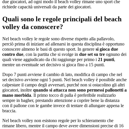
due giocatori, ad ogni modo il beach volley rimane uno sport che
richiede capacità universali da parte dei giocatori.
Quali sono le regole principali del beach
volley da conoscere?
Nel beach volley le regole sono diverse rispetto alla pallavolo,
perciò prima di iniziare ad allenarsi in questa disciplina è opportuno
conoscere almeno le basi di questo sport. In genere
si gioca due
contro due
, con la partita che si svolge in
due set su tre
ognuno dei
quali viene aggiudicato da chi raggiunge per primo i
21 punti
,
mentre un eventuale set decisivo si gioca fino a 15 punti.
Dopo 7 punti avviene il cambio di lato, modifica di campo che nel
set decisivo avviene ogni 5 punti. Nel beach volley è possibile anche
calpestare il campo degli avversari, purché non si ostacolino gli altri
giocatori, inoltre
quando si attacca non sono permessi pallonetti a
mano morbida
. Il primo tocco di palla è preferibile realizzarlo
sempre in bagher, prestando attenzione a coprire bene la distanza
con il pallone con le gambe invece di tentare di allungare appena le
braccia.
Nel beach volley non esistono regole per lo schieramento che
rimane libero, mentre il campo deve avere dimensioni precise di 16