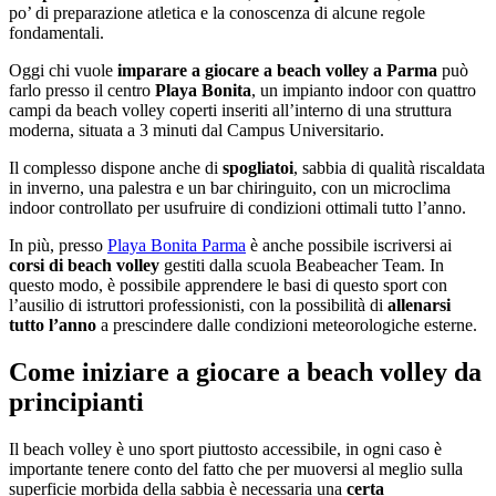
po’ di preparazione atletica e la conoscenza di alcune regole
fondamentali.
Oggi chi vuole
imparare a giocare a beach volley a
Parma
può
farlo presso il centro
Playa Bonita
, un impianto indoor con quattro
campi da beach volley coperti inseriti all’interno di una struttura
moderna, situata a 3 minuti dal Campus Universitario.
Il complesso dispone anche di
spogliatoi
, sabbia di qualità riscaldata
in inverno, una palestra e un bar chiringuito, con un microclima
indoor controllato per usufruire di condizioni ottimali tutto l’anno.
In più, presso
Playa Bonita Parma
è anche possibile iscriversi ai
corsi di beach volley
gestiti dalla scuola Beabeacher Team. In
questo modo, è possibile apprendere le basi di questo sport con
l’ausilio di istruttori professionisti, con la possibilità di
allenarsi
tutto l’anno
a prescindere dalle condizioni meteorologiche esterne.
Come iniziare a giocare a beach volley da
principianti
Il beach volley è uno sport piuttosto accessibile, in ogni caso è
importante tenere conto del fatto che per muoversi al meglio sulla
superficie morbida della sabbia è necessaria una
certa