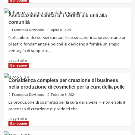
di
Benessere
trapianto
più
di
su
Associazione sanitaria: i servizi più utili alla
capelli
Analizziamo
comunità
in
i
Turchia
bisogni
Francesca Devincenzi
Aprile 8, 2024
dei
Nell'ambito dei servizi sanitari, le associazioni rappresentano un
Torinesi
pilastro fondamentale poiché si dedicano a fornire un ampio
in
ventaglio di supporto,...
base
alle
Leggi
Leggi tutto
ricerche
di
Benessere
dell’ultimo
più
periodo
su
Consulenza completa per creazione di business
Associazione
nella produzione di cosmetici per la cura della pelle
sanitaria:
i
Francesca Devincenzi
Febbraio 8, 2024
servizi
La produzione di cosmetici per la cura della pelle — non è solo il
più
processo di creazione di prodotti che...
utili
alla
Leggi
Leggi tutto
comunità
di
Benessere
più
su