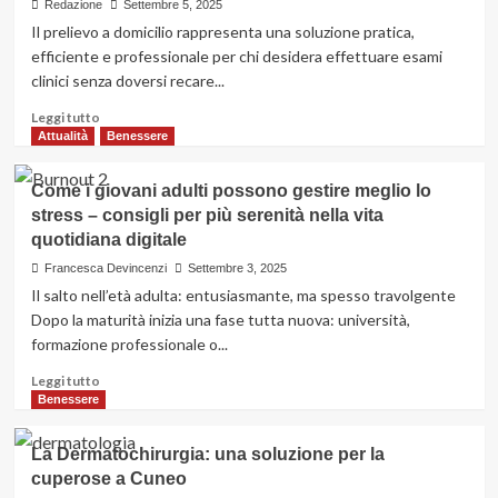
Redazione
Settembre 5, 2025
Il prelievo a domicilio rappresenta una soluzione pratica,
efficiente e professionale per chi desidera effettuare esami
clinici senza doversi recare...
Leggi
Leggi tutto
di
Attualità
Benessere
più
su
Come i giovani adulti possono gestire meglio lo
Prelievo
stress – consigli per più serenità nella vita
a
quotidiana digitale
domicilio
a
Francesca Devincenzi
Settembre 3, 2025
Roma:
Il salto nell’età adulta: entusiasmante, ma spesso travolgente
un
Dopo la maturità inizia una fase tutta nuova: università,
servizio
formazione professionale o...
infermieristico
comodo
Leggi
Leggi tutto
e
di
Benessere
sicuro
più
su
La Dermatochirurgia: una soluzione per la
Come
cuperose a Cuneo
i