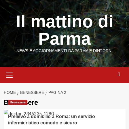
Vai
al
Il mattino di
contenuto
Parma
NEWS E AGGIORNAMENTI DA PARMA E DINTORNI
Menu
principale
HOME
BENESSERE
PAGINA 2
Benessere
Benessere
Prelievo a domicilio a Roma: un servizio
infermieristico comodo e sicuro