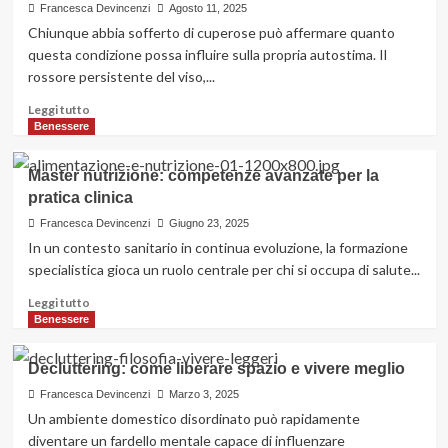
giovani
Francesca Devincenzi
Agosto 11, 2025
adulti
Chiunque abbia sofferto di cuperose può affermare quanto
possono
questa condizione possa influire sulla propria autostima. Il
gestire
rossore persistente del viso,...
meglio
lo
Leggi
Leggi tutto
stress
di
Benessere
–
più
consigli
su
Master nutrizione: competenze avanzate per la
per
La
più
pratica clinica
Dermatochirurgia:
serenità
una
Francesca Devincenzi
Giugno 23, 2025
nella
soluzione
In un contesto sanitario in continua evoluzione, la formazione
vita
per
specialistica gioca un ruolo centrale per chi si occupa di salute...
quotidiana
la
digitale
cuperose
Leggi
Leggi tutto
a
di
Benessere
Cuneo
più
su
Decluttering: come liberare spazio e vivere meglio
Master
nutrizione:
Francesca Devincenzi
Marzo 3, 2025
competenze
Un ambiente domestico disordinato può rapidamente
avanzate
diventare un fardello mentale capace di influenzare