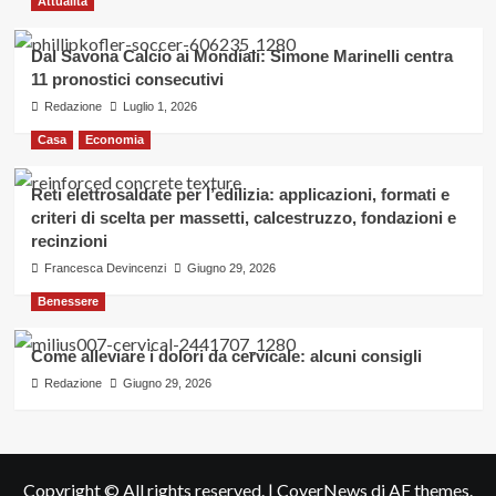
Attualità
Dal Savona Calcio ai Mondiali: Simone Marinelli centra
11 pronostici consecutivi
Redazione
Luglio 1, 2026
Casa
Economia
Reti elettrosaldate per l’edilizia: applicazioni, formati e
criteri di scelta per massetti, calcestruzzo, fondazioni e
recinzioni
Francesca Devincenzi
Giugno 29, 2026
Benessere
Come alleviare i dolori da cervicale: alcuni consigli
Redazione
Giugno 29, 2026
Copyright © All rights reserved.
|
CoverNews
di AF themes.