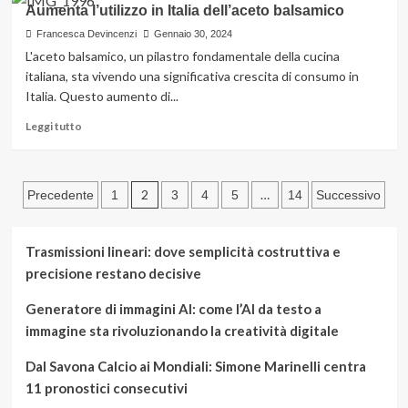
Aumenta l’utilizzo in Italia dell’aceto balsamico
Consulenza
completa
Francesca Devincenzi
Gennaio 30, 2024
per
L'aceto balsamico, un pilastro fondamentale della cucina
creazione
italiana, sta vivendo una significativa crescita di consumo in
di
Italia. Questo aumento di...
business
nella
Leggi
Leggi tutto
produzione
di
di
più
cosmetici
su
Paginazione
per
Aumenta
2
…
Precedente
1
3
4
5
14
Successivo
la
l’utilizzo
degli
cura
in
della
Italia
articoli
Trasmissioni lineari: dove semplicità costruttiva e
pelle
dell’aceto
precisione restano decisive
balsamico
Generatore di immagini AI: come l’AI da testo a
immagine sta rivoluzionando la creatività digitale
Dal Savona Calcio ai Mondiali: Simone Marinelli centra
11 pronostici consecutivi