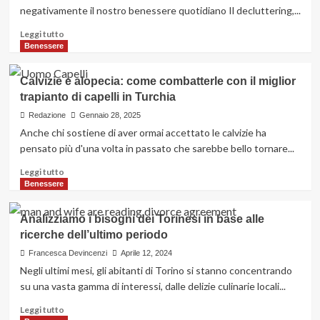
per
negativamente il nostro benessere quotidiano Il decluttering,...
la
pratica
Leggi
Leggi tutto
clinica
di
Benessere
più
su
Calvizie e alopecia: come combatterle con il miglior
Decluttering:
trapianto di capelli in Turchia
come
liberare
Redazione
Gennaio 28, 2025
spazio
Anche chi sostiene di aver ormai accettato le calvizie ha
e
pensato più d'una volta in passato che sarebbe bello tornare...
vivere
meglio
Leggi
Leggi tutto
di
Benessere
più
su
Analizziamo i bisogni dei Torinesi in base alle
Calvizie
ricerche dell’ultimo periodo
e
alopecia:
Francesca Devincenzi
Aprile 12, 2024
come
Negli ultimi mesi, gli abitanti di Torino si stanno concentrando
combatterle
su una vasta gamma di interessi, dalle delizie culinarie locali...
con
il
Leggi
Leggi tutto
miglior