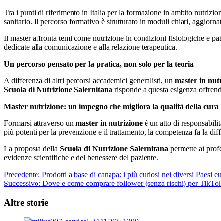
Tra i punti di riferimento in Italia per la formazione in ambito nutrizio
sanitario. Il percorso formativo è strutturato in moduli chiari, aggiorn
Il master affronta temi come nutrizione in condizioni fisiologiche e p
dedicate alla comunicazione e alla relazione terapeutica.
Un percorso pensato per la pratica, non solo per la teoria
A differenza di altri percorsi accademici generalisti, un
master in nut
Scuola di Nutrizione Salernitana
risponde a questa esigenza offrendo 
Master nutrizione: un impegno che migliora la qualità della cura
Formarsi attraverso un
master in nutrizione
è un atto di responsabili
più potenti per la prevenzione e il trattamento, la competenza fa la dif
La proposta della
Scuola di Nutrizione Salernitana
permette ai profe
evidenze scientifiche e del benessere del paziente.
Navigazione
Precedente:
Prodotti a base di canapa: i più curiosi nei diversi Paesi e
Successivo:
Dove e come comprare follower (senza rischi) per TikTok,
articolo
Altre storie