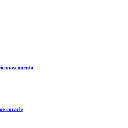
 riconoscimento
me curarle