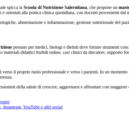
nale spicca la
Scuola di Nutrizione Salernitana
, che propone un
maste
ati e orientati alla pratica clinica quotidiana, con docenti provenienti 
atologiche, alimentazione e infiammazione, gestione nutrizionale del paz
rizione
pensato per medici, biologi e dietisti deve fornire strumenti con
materiali didattici fruibili online, casi clinici da discutere, supporto f
tà verso il proprio ruolo professionale e verso i pazienti. In un momento
ferenza.
ssionisti della salute di crescere, aggiornarsi e affrontare con maggiore 
uropei
 Instagram, YouTube e altri social