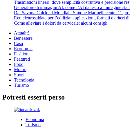
Trasmissioni lineari: dove semplicità costruttiva e precisione re
Generatore di immagini AI: come l’AI da testo a immagine sta ri
Dal Savona Calcio ai Mondiali: Simone Marinelli centra 11 pron
Reti elettrosaldate per l’edilizia: applicazioni, formati e criteri 
Come alleviare i dolori da cervicale: alcuni consigli
Attualità
Benessere
Casa
Economia
Fashion
Featured
Food
Motori
Sport
Tecnologia
Turismo
Potresti esserti perso
Economia
Turismo