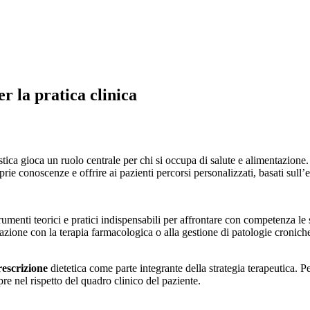
 la pratica clinica
stica gioca un ruolo centrale per chi si occupa di salute e alimentazion
prie conoscenze e offrire ai pazienti percorsi personalizzati, basati sull’
trumenti teorici e pratici indispensabili per affrontare con competenza le
egrazione con la terapia farmacologica o alla gestione di patologie cronic
rescrizione
dietetica come parte integrante della strategia terapeutica. P
pre nel rispetto del quadro clinico del paziente.