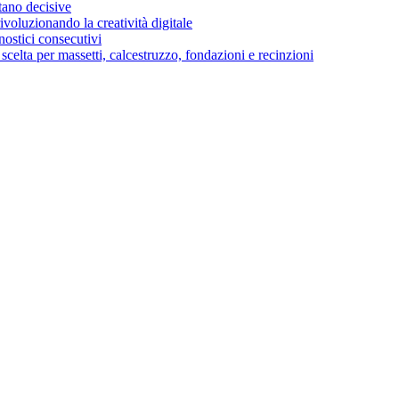
stano decisive
voluzionando la creatività digitale
ostici consecutivi
di scelta per massetti, calcestruzzo, fondazioni e recinzioni