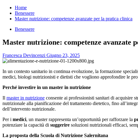
per:
Home
Benessere
Master nutrizione: competenze avanzate per la pratica clinica
Benessere
Master nutrizione: competenze avanzate per
Francesca Devincenzi
Giugno 23, 2025
In un contesto sanitario in continua evoluzione, la formazione speciali
medici, biologi nutrizionisti e dietisti che vogliono approfondire le pro
Perché investire in un master in nutrizione
Il
master in nutrizione
consente ai professionisti sanitari di acquisire s
nutrizionale alla pianificazione del trattamento dietetico, fino all’int
dell’intervento nutrizionale.
Per i
medici
, un master rappresenta un’opportunità per rafforzare la
p
potenziare la capacità di
suggerire
soluzioni nutrizionali efficaci, sem
La proposta della Scuola di Nutrizione Salernitana