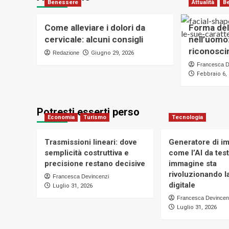
Benessere
Attualità
B
Come alleviare i dolori da
Forma del
cervicale: alcuni consigli
nell’uomo:
riconosc
Redazione
Giugno 29, 2026
Francesca D
Febbraio 6,
Potresti esserti perso
Economia
Turismo
Tecnologia
Trasmissioni lineari: dove
Generatore di im
semplicità costruttiva e
come l’AI da tes
precisione restano decisive
immagine sta
rivoluzionando la
Francesca Devincenzi
digitale
Luglio 31, 2026
Francesca Devincen
Luglio 31, 2026