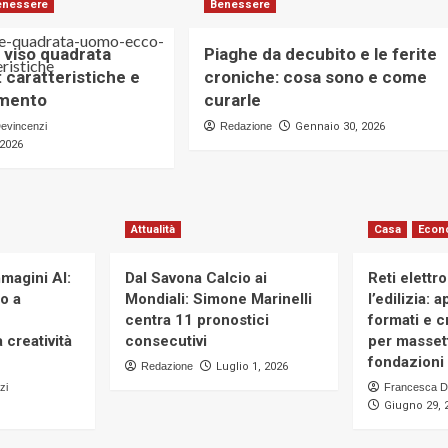
enessere
Benessere
 viso quadrata
Piaghe da decubito e le ferite
 caratteristiche e
croniche: cosa sono e come
imento
curarle
evincenzi
Redazione
Gennaio 30, 2026
 2026
Attualità
Casa
Econ
magini AI:
Dal Savona Calcio ai
Reti elettr
to a
Mondiali: Simone Marinelli
l’edilizia: 
centra 11 pronostici
formati e cr
 creatività
consecutivi
per massett
fondazioni 
Redazione
Luglio 1, 2026
zi
Francesca D
Giugno 29, 