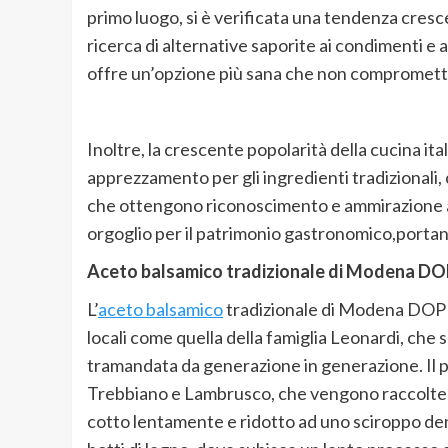
primo luogo, si è verificata una
tendenza crescen
ricerca di alternative saporite ai condimenti e a
offre un’opzione più sana che non compromette i
Inoltre, la crescente
popolarità della cucina ita
apprezzamento per gli ingredienti tradizionali, 
che ottengono riconoscimento e ammirazione a li
orgoglio per il patrimonio gastronomico,
portan
Aceto balsamico tradizionale
di Modena DO
L’
aceto balsamico
tradizionale di Modena DOP
locali come quella della
famiglia Leonardi
, che 
tramandata da generazione in generazione
.
Il 
Trebbiano
e
Lambrusco,
che vengono raccolte 
cotto lentamente e ridotto ad uno sciroppo d