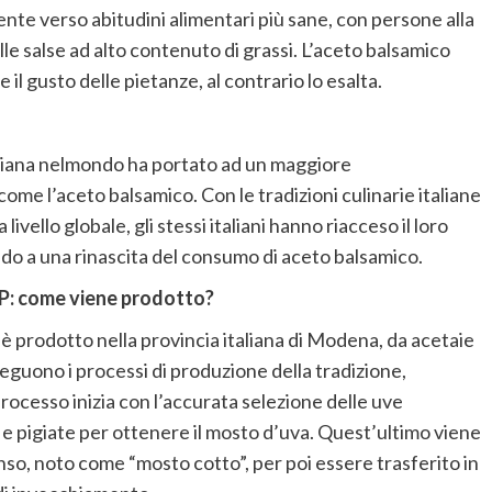
te verso abitudini alimentari più sane,
con persone alla
lle salse ad alto contenuto di grassi. L’aceto balsamico
l gusto delle pietanze, al contrario lo esalta.
liana
nel
mondo
ha portato ad un maggiore
come l’aceto balsamico. Con le tradizioni culinarie italiane
vello globale, gli stessi italiani hanno
riacceso il loro
do a una rinascita del consumo di aceto balsamico.
P
: come viene prodotto?
è prodotto nella provincia italiana di Modena, da acetaie
seguono i processi di produzione della tradizione,
processo inizia con l’accurata
selezione delle uve
e pigiate per ottenere il mosto d’uva. Quest’ultimo viene
enso, noto come
“mosto cotto”
,
per poi essere
trasferito in