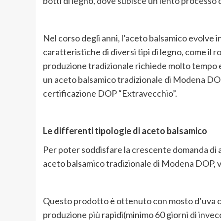
botti di legn
o
,
dove subisce un lento processo 
Nel corso degli anni, l’aceto balsamico evolve 
caratteristiche di diversi tipi di legno, come il ro
produzione tradizionale richiede molto tempo 
un aceto balsamico
tradizionale di Modena DOP
certificazione DOP “Extravecchio”
.
Le differenti tipologie di aceto balsamico
Per poter
soddisfare la crescente domanda
di 
aceto balsamico tradizionale di Modena DOP, vi
Questo prodotto è ottenuto con mosto d’uva cott
produzione più rapidi(minimo 60 giorni di invec