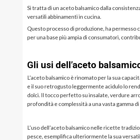
Si tratta di un aceto balsamico dalla consistenza
versatili abbinamenti in cucina.
Questo processo di produzione,
ha
permesso 
per una base più ampia di consumatori, contrib
Gli usi dell’aceto balsamic
L’aceto balsamico è rinomato per la sua
capacità
e il suo retrogusto leggermente acidulo lo rend
dolci.
Il tocco perfetto su insalate, verdure arro
profondità e complessità
a una vasta gamma di c
L’uso dell’aceto balsamico
nelle ricette tradizio
pesce
,
esemplifica ulteriormente la sua versatil