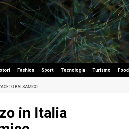
otori
Fashion
Sport
Tecnologia
Turismo
Food
LL’ACETO BALSAMICO
o in Italia
amico