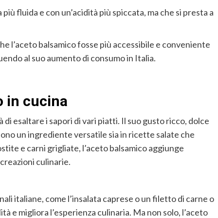
 più fluida e con un’acidità più spiccata, ma che si presta a
che
l’aceto balsamico
fosse
più accessibile
e
conveniente
uendo al suo aumento di consumo in Italia.
o
in cucina
 di esaltare i sapori di vari piatti.
Il suo gusto ricco, dolce
ono un ingrediente versatile sia in
ricette salate che
stite e carni grigliate, l’aceto balsamico
aggiunge
reazioni culinarie.
nali italiane,
come l’insalata caprese o un filetto di carne o
ità e migliora l’esperienza culinaria. Ma non solo, l’aceto