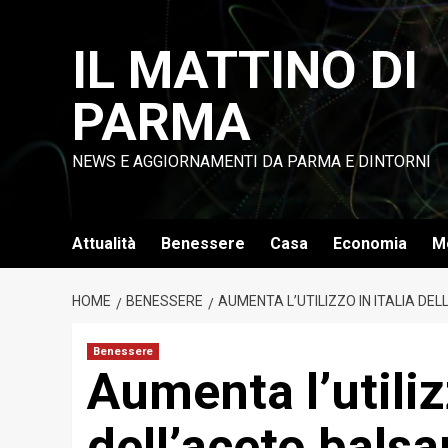
Vai
al
IL MATTINO DI
contenuto
PARMA
NEWS E AGGIORNAMENTI DA PARMA E DINTORNI
Attualità
Benessere
Casa
Economia
M
HOME
BENESSERE
AUMENTA L’UTILIZZO IN ITALIA DE
Benessere
Aumenta l’utilizz
dell’aceto bals