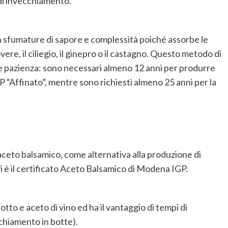
di invecchiamento.
in sfumature di sapore e complessità poiché assorbe le
vere, il ciliegio, il ginepro o il castagno
.
Questo metodo di
e pazienza:
sono necessari almeno 12 anni per produrre
 “Affinato”
, mentre sono richiesti almeno 25 anni per la
aceto balsamico, come alternativa alla produzione di
 è il certificato Aceto Balsamico di Modena IGP.
o e aceto di vino ed ha il vantaggio di tempi di
chiamento in botte).