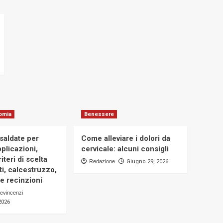
omia
Benessere
osaldate per
Come alleviare i dolori da
applicazioni,
cervicale: alcuni consigli
iteri di scelta
Redazione
Giugno 29, 2026
i, calcestruzzo,
e recinzioni
evincenzi
2026