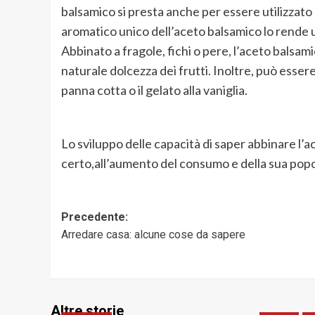
balsamico si presta anche per essere
utilizzat
aromatico unico dell’aceto balsamico lo rende 
Abbinato a fragole, fichi o pere,
l’aceto balsami
naturale dolcezza dei frutti. Inoltre, può esse
panna cotta o il gelato alla vaniglia.
Lo sviluppo delle capacità di saper abbinare l’a
certo,
al
l’
aumento del consumo
e della sua popola
Navigazione
Precedente:
Arredare casa: alcune cose da sapere
articolo
Altre storie