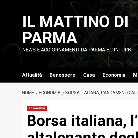
Vai
al
IL MATTINO DI
contenuto
PARMA
NEWS E AGGIORNAMENTI DA PARMA E DINTORNI
Attualità
Benessere
Casa
Economia
M
HOME
ECONOMIA
BORSA ITALIANA, L’ANDAMENTO ALT
Economia
Borsa italiana,
altalenante degl