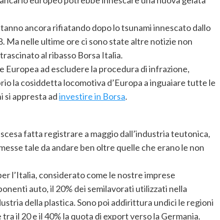
stanno ancora rifiatando dopo lo tsunami innescato dallo
. Ma nelle ultime ore ci sono state altre notizie non
rascinato al ribasso Borsa Italia.
one Europea ad escludere la procedura di infrazione,
prio la cosiddetta locomotiva d’Europa a inguaiare tutte le
i si appresta ad
investire in Borsa
.
discesa fatta registrare a maggio dall’industria teutonica,
messe tale da andare ben oltre quelle che erano le non
er l’Italia, considerato come le nostre imprese
nenti auto, il 20% dei semilavorati utilizzati nella
ustria della plastica. Sono poi addirittura undici le regioni
 tra il 20 e il 40% la quota di export verso la Germania.