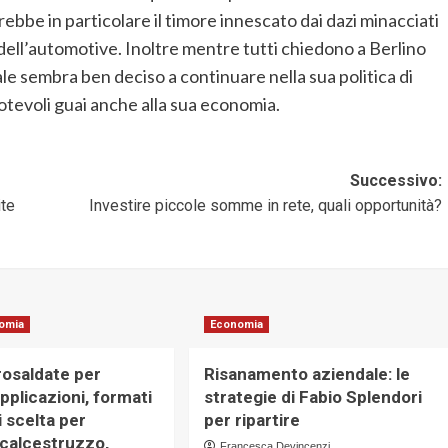
arebbe in particolare il timore innescato dai dazi minacciati
dell’automotive. Inoltre mentre tutti chiedono a Berlino
le sembra ben deciso a continuare nella sua politica di
tevoli guai anche alla sua economia.
Successivo:
ite
Investire piccole somme in rete, quali opportunità?
omia
Economia
rosaldate per
Risanamento aziendale: le
 applicazioni, formati
strategie di Fabio Splendori
di scelta per
per ripartire
 calcestruzzo,
Francesca Devincenzi