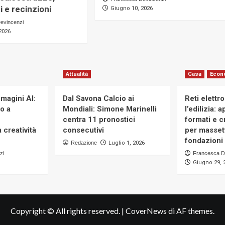
i e recinzioni
Giugno 10, 2026
evincenzi
2026
Attualità
Casa
Econ
magini AI:
Dal Savona Calcio ai
Reti elettr
to a
Mondiali: Simone Marinelli
l’edilizia: 
centra 11 pronostici
formati e cr
 creatività
consecutivi
per massett
fondazioni 
Redazione
Luglio 1, 2026
zi
Francesca D
Giugno 29, 
Copyright © All rights reserved.
|
CoverNews
di AF themes.