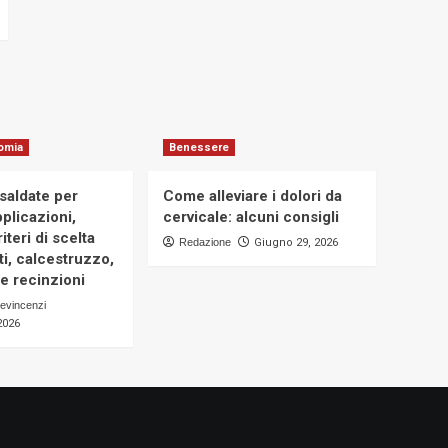
omia
Benessere
osaldate per
Come alleviare i dolori da
applicazioni,
cervicale: alcuni consigli
iteri di scelta
Redazione
Giugno 29, 2026
i, calcestruzzo,
e recinzioni
evincenzi
2026