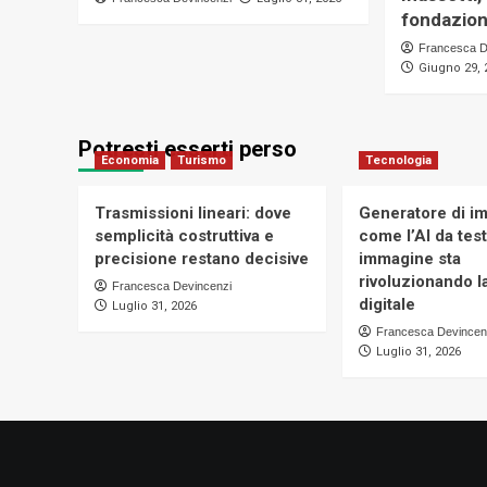
fondazion
Francesca D
Giugno 29, 
Potresti esserti perso
Economia
Turismo
Tecnologia
Trasmissioni lineari: dove
Generatore di im
semplicità costruttiva e
come l’AI da tes
precisione restano decisive
immagine sta
rivoluzionando la
Francesca Devincenzi
digitale
Luglio 31, 2026
Francesca Devincen
Luglio 31, 2026