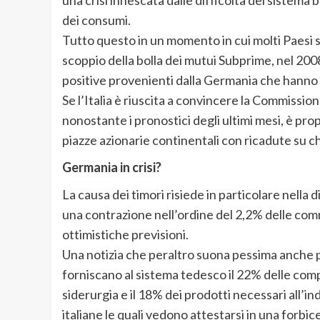
dei consumi.
Tutto questo in un momento in cui molti Paesi 
scoppio della bolla dei mutui Subprime, nel 2008
positive provenienti dalla Germania che hanno t
Se l’Italia è riuscita a convincere la Commissi
nonostante i pronostici degli ultimi mesi, è pro
piazze azionarie continentali con ricadute su ch
Germania in crisi?
La causa dei timori risiede in particolare nella 
una contrazione nell’ordine del 2,2% delle com
ottimistiche previsioni.
Una notizia che peraltro suona pessima anche p
forniscano al sistema tedesco il 22% delle compo
siderurgia e il 18% dei prodotti necessari all’ind
italiane le quali vedono attestarsi in una forbice