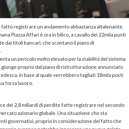
a ha fatto registrare un andamento abbastanza altalenante.
ana Piazza Affari è ora in bilico, a cavallo dei 22mila punti
te dai titoli bancari, che scontano il piano di
.
ta un pericolo molto elevato per la stabilità del sistema
 giunge proprio dal piano di ristrutturazione annunciato
desca, in base al quale verrebbero tagliati 18mila posti
ua forza lavoro.
ce dei 2,8 miliardi di perdite fatte registrare nel secondo
 mercato azionario globale. Una situazione che sta
ti governativi, proprio in considerazione del fatto che
ma bancario europeo potrebbe innescare una nuova gelata