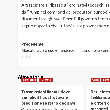
A trascinare al ribasso gli ordinativi tedeschi s
da Trump nei confronti dei produttori europei 
di aumentare gli investimenti, il governo federa
segno opposto che, tuttavia, sta provocando no
Navigazione
Precedente:
Mercato web e nuove tendenze, il futuro delle vend
articolo
online
Altre storie
Economia
Turismo
Casa
Econ
Trasmissioni lineari: dove
Reti elett
semplicità costruttiva e
l’edilizia:
precisione restano decisive
e criteri 
massetti,
Francesca Devincenzi
Luglio 31, 2026