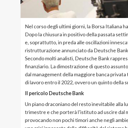
Nel corso degli ultimi giorni, la Borsa Italian
Dopo la chiusura in positivo della passata settim
e, soprattutto, in preda alle oscillazioni innesca
ristrutturazione annunciato da Deutsche Bank
Secondo molti analisti, Deutsche Bank rappresen
finanziario. La dimostrazione di questo assunto
dal management della maggiore banca privata te
di lavoro entro il 2022, ovvero un quinto della s
Il pericolo Deutsche Bank
Un piano draconiano del resto inevitabile alla lu
trimestre e che porterà l’istituto ad uscire dal
provocando non pochi timori anche negli ambien
una crisi innescata dalle difficoltà del siste