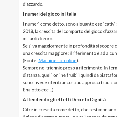
d’azzardo.
I numeri del gioco in Italia
I numeri come detto, sono alquanto esplicativi: 
2018, la crescita del comparto del gioco d’azza
miliardi di euro.
Se si va maggiormente in profondità si scopre c
una crescita maggiore: il riferimento è ad alcu
(Fonte:
Machineslotonline
).
Sempre nel triennio preso a riferimento, in termi
distanza, quelli online fruibili quindi da piattaf
sono invece riferiti ancora ad approcci tradizion
Enalotto ecc…).
Attendendo gli effetti Decreto Dignità
Cifre in crescita come detto, che testimoniano a
il gioco d’azzardo, ma sulle quali ancora dovrann