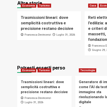
Altre storie
Economia
Turismo
Casa
Econ
Trasmissioni lineari: dove
Reti elett
semplicità costruttiva e
l’edilizia:
precisione restano decisive
e criteri 
massetti,
Francesca Devincenzi
Luglio 31, 2026
fondazion
Francesca D
Giugno 29, 
Potresti esserti perso
Economia
Turismo
Tecnologia
Trasmissioni lineari: dove
Generatore di im
semplicità costruttiva e
come l’AI da tes
precisione restano decisive
immagine sta
rivoluzionando la
Francesca Devincenzi
digitale
Luglio 31, 2026