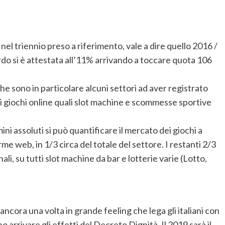
nel triennio preso a riferimento, vale a dire quello 2016 /
rdo si è attestata all’11% arrivando a toccare quota 106
he sono in particolare alcuni settori ad aver registrato
ni giochi online quali slot machine e scommesse sportive
ni assoluti si può quantificare il mercato dei giochi a
orme web, in 1/3 circa del totale del settore. I restanti 2/3
ali, su tutti slot machine da bar e lotterie varie (Lotto,
ncora una volta in grande feeling che lega gli italiani con
o arrivare gli effetti del Decreto Dignità. Il 2019 sarà il