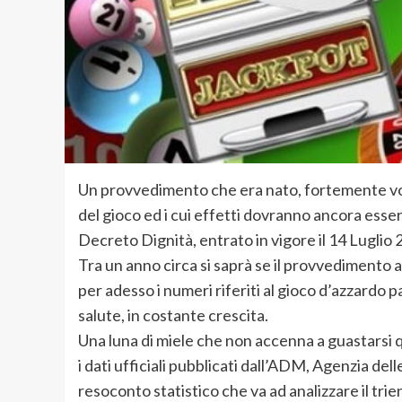
Un provvedimento che era nato, fortemente volu
del gioco ed i cui effetti dovranno ancora essere
Decreto Dignità, entrato in vigore il 14 Luglio 
Tra un anno circa si saprà se il provvedimento av
per adesso i numeri riferiti al gioco d’azzardo
salute, in costante crescita.
Una luna di miele che non accenna a guastarsi qu
i dati ufficiali pubblicati dall’ADM, Agenzia de
resoconto statistico che va ad analizzare il tri