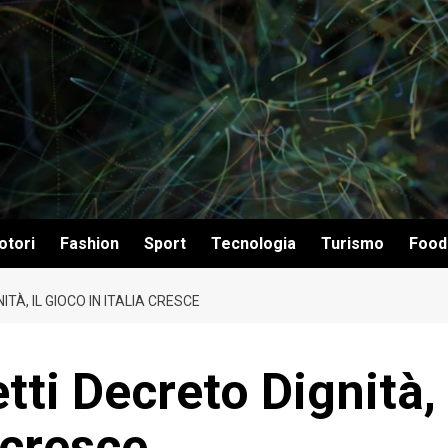
otori
Fashion
Sport
Tecnologia
Turismo
Food
À, IL GIOCO IN ITALIA CRESCE
tti Decreto Dignità,
a cresce