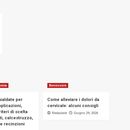
omia
Benessere
osaldate per
Come alleviare i dolori da
applicazioni,
cervicale: alcuni consigli
iteri di scelta
Redazione
Giugno 29, 2026
i, calcestruzzo,
e recinzioni