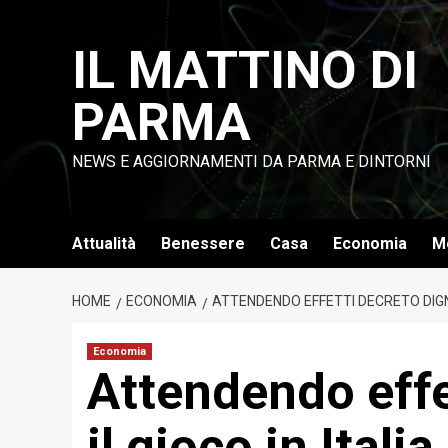
Vai
al
IL MATTINO DI
contenuto
PARMA
NEWS E AGGIORNAMENTI DA PARMA E DINTORNI
Attualità
Benessere
Casa
Economia
M
HOME
ECONOMIA
ATTENDENDO EFFETTI DECRETO DIGNIT
Economia
Attendendo effe
il gioco in Itali