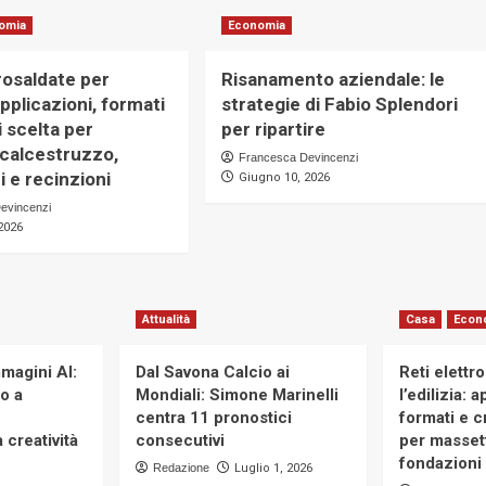
omia
Economia
rosaldate per
Risanamento aziendale: le
 applicazioni, formati
strategie di Fabio Splendori
di scelta per
per ripartire
 calcestruzzo,
Francesca Devincenzi
i e recinzioni
Giugno 10, 2026
evincenzi
2026
Attualità
Casa
Econ
magini AI:
Dal Savona Calcio ai
Reti elettr
to a
Mondiali: Simone Marinelli
l’edilizia: 
centra 11 pronostici
formati e cr
 creatività
consecutivi
per massett
fondazioni 
Redazione
Luglio 1, 2026