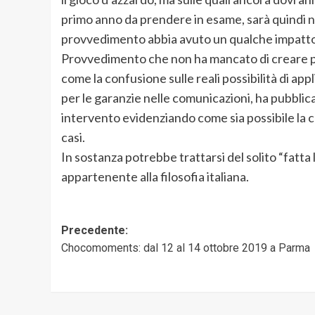
primo anno da prendere in esame, sarà quindi n
provvedimento abbia avuto un qualche impatto
Provvedimento che non ha mancato di creare p
come la confusione sulle reali possibilità di ap
per le garanzie nelle comunicazioni, ha pubblica
intervento evidenziando come sia possibile la c
casi.
In sostanza potrebbe trattarsi del solito “fatta
appartenente alla filosofia italiana.
Navigazione
Precedente:
Chocomoments: dal 12 al 14 ottobre 2019 a Parma
articolo