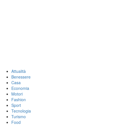
Vai
Il mattino di
al
contenuto
Parma
News e aggiornamenti da Parma e dintorni
Menu
Il mattino di Parma
principale
Attualità
Benessere
Casa
Economia
Motori
Fashion
Sport
Tecnologia
Turismo
Food