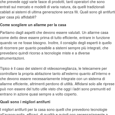
che prevede oggi varie fasce di prodotti, tanti operatori che sono
entrati sul mercato e modelli di varia natura, da quelli tradizionali
cablati ai sistemi di ultima generazione senza fili. Quali sono gli antifurti
per casa più affidabili?
Come scegliere un allarme per la casa
Partiamo dagli aspetti che devono essere valutati. Un allarme casa
come detto deve essere prima di tutto efficiente,
entrare
in funzione
quando ve ne fosse
bisogno
.
Inoltre, il consiglio degli esperti è quello
di ricorrere per quanto possibile a sistemi sempre più integrati, che
prevedano quindi ricorso a tecnologie miste e a diverse
strumentazioni.
Tipico è il caso dei sistemi di videosorveglianza, le telecamere per
controllare la propria abitazione tanto all’esterno quanto all’interno e
che devono essere necessariamente integrate con un sistema di
allarme efficiente, altrimenti perdono di utilità. Affidarsi solo alle riprese
può non essere del tutto utile visto che oggi i ladri sono premuniti ed
entrano in azione quasi sempre a volto coperto.
Quali sono i migliori antifurti
I migliori antifurti per la casa sono quelli che prevedono tecnologie
all’avanguardia, efficaci, di qualità e quindi non necessariamente a