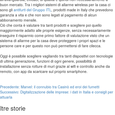
buon mercato.
Tra i migliori sistemi di allarme wireless per la casa ci
sono gli
antifurti
del Gruppo IT
L
,
prodotti made in
Italy
che prevedono
garanzia a vita e che non sono legati al pagamento di alcun
abbonamento mensile.
Ciò che conta è valutare tra tanti prodotti e scegliere poi quello
maggiormente adatto alle proprie esigenze, senza necessariamente
inseguire il risparmio come primo fattore di valutazione visto che un
sistema di allarme per la casa deve proteggere i propri spazi e le
persone care
e per questo non può permettersi di fare cilecca.
Oggi è possibile scegliere vagliando tra tanti dispositivi con tecnologie
di ultima generazione, funzioni di ogni genere, possibilità di
installazione senza rotture di muri grazie al
wifi
e controllo anche da
remoto, con app da scaricare sul proprio smartphone.
Navigazione
Precedente:
Marvel: il connubio tra Casinò ed eroi dei fumetti
Successivo:
Digitalizzazione delle imprese: i dati in Italia e consigli per
articolo
attuarla
ltre storie