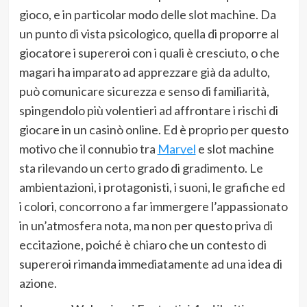
gioco, e in particolar modo delle slot machine. Da
un punto di vista psicologico, quella di proporre al
giocatore i supereroi con i quali è cresciuto, o che
magari ha imparato ad apprezzare già da adulto,
può comunicare sicurezza e senso di familiarità,
spingendolo più volentieri ad affrontare i rischi di
giocare in un casinò online. Ed è proprio per questo
motivo che il connubio tra
Marvel
e slot machine
sta rilevando un certo grado di gradimento. Le
ambientazioni, i protagonisti, i suoni, le grafiche ed
i colori, concorrono a far immergere l’appassionato
in un’atmosfera nota, ma non per questo priva di
eccitazione, poiché è chiaro che un contesto di
supereroi rimanda immediatamente ad una idea di
azione.