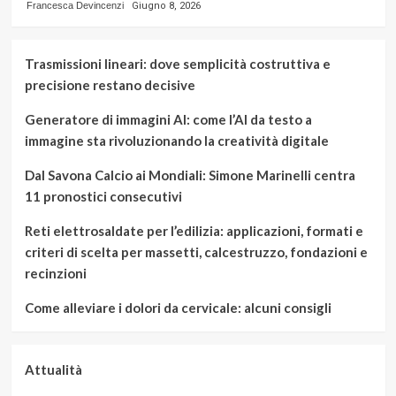
Francesca Devincenzi
Giugno 8, 2026
Trasmissioni lineari: dove semplicità costruttiva e
precisione restano decisive
Generatore di immagini AI: come l’AI da testo a
immagine sta rivoluzionando la creatività digitale
Dal Savona Calcio ai Mondiali: Simone Marinelli centra
11 pronostici consecutivi
Reti elettrosaldate per l’edilizia: applicazioni, formati e
criteri di scelta per massetti, calcestruzzo, fondazioni e
recinzioni
Come alleviare i dolori da cervicale: alcuni consigli
Attualità