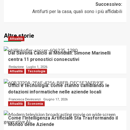
Successivo:
Antifurti per la casa, quali sono i più affidabili
Altre storie
Attualità
Dal Savona Calcio ai Mondiali: Simone Marinelli
centra 11 pronostici consecutivi
Redazione
Luglio 1, 2026
Attualità
Tecnologia
Uffici e tecnologia: come stanno cambiando le
dotazioni informatiche nelle aziende locali
Francesca Devincenzi
Giugno 17, 2026
Attualità
Economia
Come l’Intelligenza Artificiale Sta Trasformando il
Mondo delle Aziende