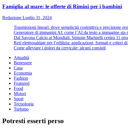
Famiglia al mare: le offerte di Rimini per i bambini
Redazione
Luglio 31, 2024
Trasmissioni lineari: dove semplicità costruttiva e precisione re
Generatore di immagini AI: come l’AI da testo a immagine sta ri
Dal Savona Calcio ai Mondiali: Simone Marinelli centra 11 pron
Reti elettrosaldate per l’edilizia: applicazioni, formati e criteri 
Come alleviare i dolori da cervicale: alcuni consigli
Attualità
Benessere
Casa
Economia
Fashion
Featured
Food
Motori
Sport
Tecnologia
Turismo
Potresti esserti perso