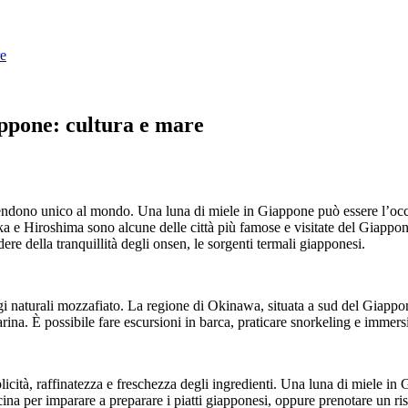
re
appone: cultura e mare
 rendono unico al mondo. Una luna di miele in Giappone può essere l’occa
ka e Hiroshima sono alcune delle città più famose e visitate del Giappone,
dere della tranquillità degli onsen, le sorgenti termali giapponesi.
 naturali mozzafiato. La regione di Okinawa, situata a sud del Giappone
marina. È possibile fare escursioni in barca, praticare snorkeling e immer
cità, raffinatezza e freschezza degli ingredienti. Una luna di miele in Gi
na per imparare a preparare i piatti giapponesi, oppure prenotare un rist