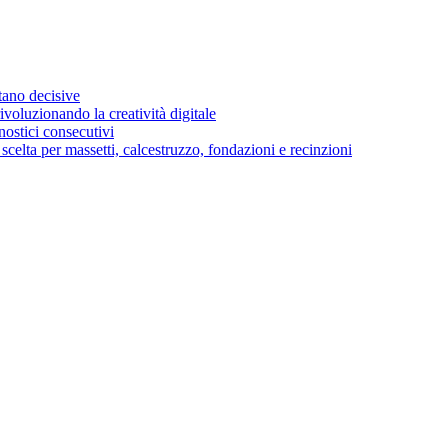
stano decisive
voluzionando la creatività digitale
ostici consecutivi
di scelta per massetti, calcestruzzo, fondazioni e recinzioni