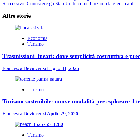
Successivo:
Conoscere gli Stati Uniti: come funziona la green card
articolo
Altre storie
Economia
Turismo
Trasmissioni lineari: dove semplicità costruttiva e prec
Francesca Devincenzi
Luglio 31, 2026
Turismo
Turismo sostenibile: nuove modalità per esplorare il te
Francesca Devincenzi
Aprile 29, 2026
Turismo