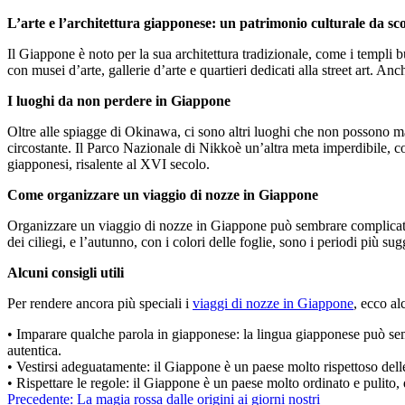
L’arte e l’architettura giapponese: un patrimonio culturale da sc
Il Giappone è noto per la sua architettura tradizionale, come i templi b
con musei d’arte, gallerie d’arte e quartieri dedicati alla street art. Anch
I luoghi da non perdere in Giappone
Oltre alle spiagge di Okinawa, ci sono altri luoghi che non possono 
circostante. Il Parco Nazionale di Nikkoè un’altra meta imperdibile, c
giapponesi, risalente al XVI secolo.
Come organizzare un viaggio di nozze in Giappone
Organizzare un viaggio di nozze in Giappone può sembrare complicato, ma
dei ciliegi, e l’autunno, con i colori delle foglie, sono i periodi più sugg
Alcuni consigli utili
Per rendere ancora più speciali i
viaggi di nozze in Giappone
, ecco al
•
Imparare qualche parola in giapponese: la lingua giapponese può sem
autentica.
•
Vestirsi adeguatamente: il Giappone è un paese molto rispettoso delle
•
Rispettare le regole: il Giappone è un paese molto ordinato e pulito, q
Navigazione
Precedente:
La magia rossa dalle origini ai giorni nostri