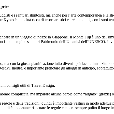
oprire
uddisti e i santuari shintoisti, ma anche per l’arte contemporanea e la st
e Kyoto è una città ricca di tesori artistici e architettonici, con i suoi tem
mancare in un viaggio di nozze in Giappone. Il Monte Fuji è uno dei si
on i suoi templi e santuari Patrimonio dell’Umanità dell’UNESCO. Invece,
 con la giusta pianificazione tutto diventa più facile. Innanzitutto, è 
estivi. Inoltre, è importante prenotare gli alloggi in anticipo, soprattutto d
cuni consigli utili di Travel Design:
brare complicata, ma imparare alcune parole come “arigato” (grazie) o 
 regole e delle tradizioni, quindi è importante vestirsi in modo adeguato
uindi è importante rispettare le regole e tenere sempre pulito il luogo in 