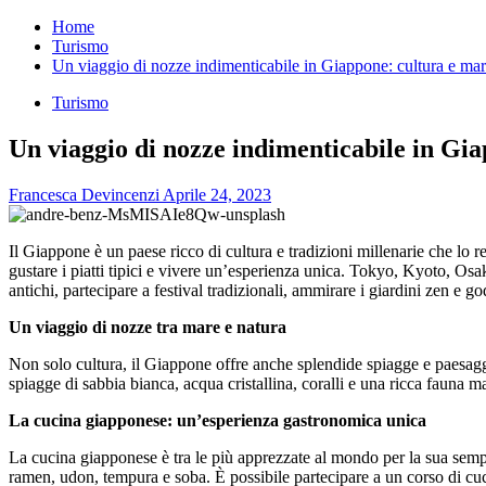
per:
Home
Turismo
Un viaggio di nozze indimenticabile in Giappone: cultura e ma
Turismo
Un viaggio di nozze indimenticabile in Gi
Francesca Devincenzi
Aprile 24, 2023
Il Giappone è un paese ricco di cultura e tradizioni millenarie che lo
gustare i piatti tipici e vivere un’esperienza unica. Tokyo, Kyoto, Osa
antichi, partecipare a festival tradizionali, ammirare i giardini zen e go
Un viaggio di nozze tra mare e natura
Non solo cultura, il Giappone offre anche splendide spiagge e paesaggi
spiagge di sabbia bianca, acqua cristallina, coralli e una ricca fauna 
La cucina giapponese: un’esperienza gastronomica unica
La cucina giapponese è tra le più apprezzate al mondo per la sua sempli
ramen, udon, tempura e soba. È possibile partecipare a un corso di cuci