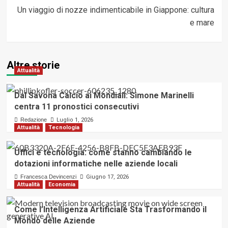
Un viaggio di nozze indimenticabile in Giappone: cultura
e mare
Altre storie
Attualità
Dal Savona Calcio ai Mondiali: Simone Marinelli
centra 11 pronostici consecutivi
Redazione
Luglio 1, 2026
Attualità
Tecnologia
Uffici e tecnologia: come stanno cambiando le
dotazioni informatiche nelle aziende locali
Francesca Devincenzi
Giugno 17, 2026
Attualità
Economia
Come l’Intelligenza Artificiale Sta Trasformando il
Mondo delle Aziende