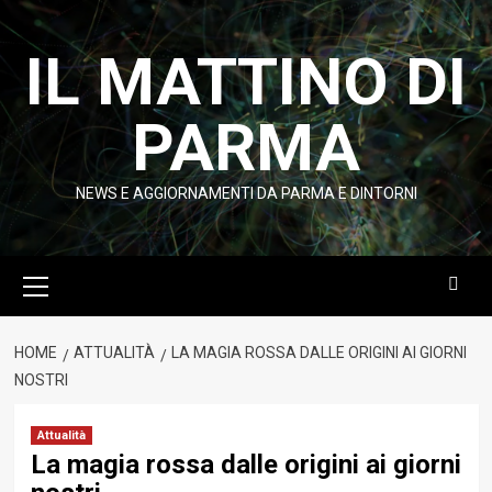
Vai
al
IL MATTINO DI
contenuto
PARMA
NEWS E AGGIORNAMENTI DA PARMA E DINTORNI
Menu
principale
HOME
ATTUALITÀ
LA MAGIA ROSSA DALLE ORIGINI AI GIORNI
NOSTRI
Attualità
La magia rossa dalle origini ai giorni