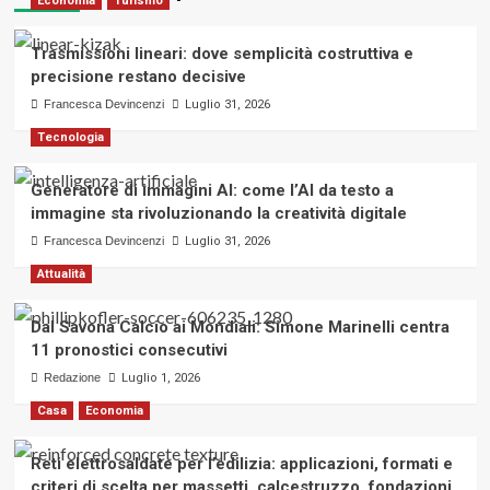
Economia
Turismo
Trasmissioni lineari: dove semplicità costruttiva e
precisione restano decisive
Francesca Devincenzi
Luglio 31, 2026
Tecnologia
Generatore di immagini AI: come l’AI da testo a
immagine sta rivoluzionando la creatività digitale
Francesca Devincenzi
Luglio 31, 2026
Attualità
Dal Savona Calcio ai Mondiali: Simone Marinelli centra
11 pronostici consecutivi
Redazione
Luglio 1, 2026
Casa
Economia
Reti elettrosaldate per l’edilizia: applicazioni, formati e
criteri di scelta per massetti, calcestruzzo, fondazioni