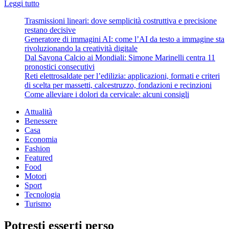
Leggi
Leggi tutto
di
Trasmissioni lineari: dove semplicità costruttiva e precisione
più
restano decisive
su
Generatore di immagini AI: come l’AI da testo a immagine sta
Le
rivoluzionando la creatività digitale
tecniche
Dal Savona Calcio ai Mondiali: Simone Marinelli centra 11
di
pronostici consecutivi
tricopigmentazione
Reti elettrosaldate per l’edilizia: applicazioni, formati e criteri
per
di scelta per massetti, calcestruzzo, fondazioni e recinzioni
i
Come alleviare i dolori da cervicale: alcuni consigli
problemi
di
Attualità
capelli
Benessere
Casa
Economia
Fashion
Featured
Food
Motori
Sport
Tecnologia
Turismo
Potresti esserti perso