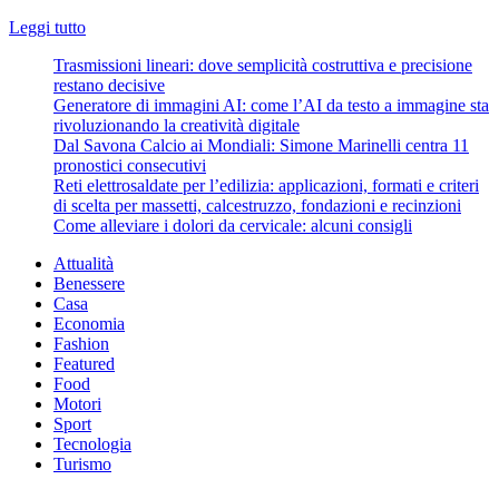
Leggi
Leggi tutto
di
Trasmissioni lineari: dove semplicità costruttiva e precisione
più
restano decisive
su
Generatore di immagini AI: come l’AI da testo a immagine sta
H&M
rivoluzionando la creatività digitale
si
Dal Savona Calcio ai Mondiali: Simone Marinelli centra 11
rivoluziona,
pronostici consecutivi
la
Reti elettrosaldate per l’edilizia: applicazioni, formati e criteri
moda
di scelta per massetti, calcestruzzo, fondazioni e recinzioni
sostenibile
Come alleviare i dolori da cervicale: alcuni consigli
sempre
a
Attualità
piccoli
Benessere
prezzi
Casa
Economia
Fashion
Featured
Food
Motori
Sport
Tecnologia
Turismo